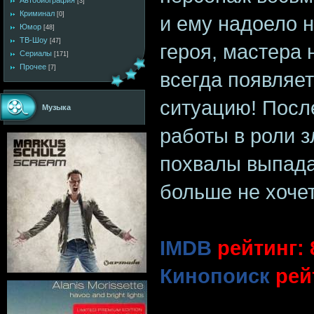
Автобиография
[3]
Криминал
[0]
и ему надоело н
Юмор
[48]
ТВ-Шоу
[47]
героя, мастера 
Сериалы
[171]
Прочее
[7]
всегда появляет
ситуацию! Посл
Музыка
работы в роли з
похвалы выпада
больше не хоче
IMDB
рейтинг: 8
Кинопоиск
рейт