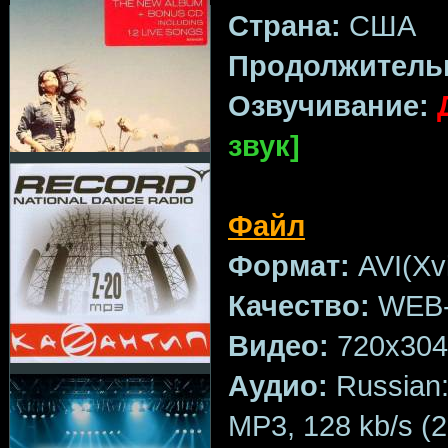
Страна:
США
Продолжитель
Озвучивание:
звук]
Файл
Формат:
AVI(Xv
Качество:
WEB-
Видео:
720x304,
Аудио:
Russian: 
MP3, 128 kb/s (2