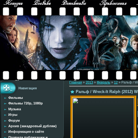
Главная
»
2013
»
Февраль
»
12
» Ральф / Wr
Навигация
Ральф / Wreck-It Ralph (2012) 
Фильмы
Фильмы 720p, 1080p
Музыка
Игры
Форум
Архив (закадровый дубляж)
Информация о сайте
Правила публикации н...