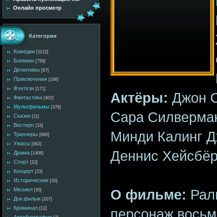
Онлайн просмотр
Категории
Комедии
[1122]
Боевики
[759]
Детективы
[67]
Приключения
[196]
Фэнтези
[171]
Актёры:
Джон 
Фантастика
[402]
Мультфильмы
[376]
Сара Силверма
Сказки
[11]
Вестерн
[33]
Минди Калинг Д
Триллеры
[660]
Ужасы
[662]
Деннис Хейсбёр
Драма
[1406]
Спорт
[33]
Концерт
[23]
Исторические
[30]
О фильме:
Рал
Мюзикл
[30]
Док.фильм
[207]
Криминал
персонаж восьм
[12]