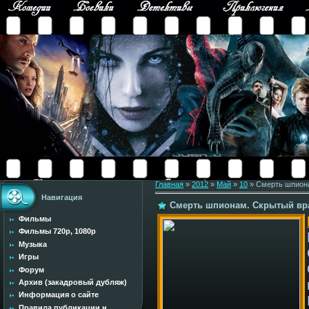
Главная
»
2012
»
Май
»
10
» Смерть шпиона
Навигация
Смерть шпионам. Скрытый враг
Фильмы
Фильмы 720p, 1080p
Музыка
Игры
Форум
Архив (закадровый дубляж)
Информация о сайте
Правила публикации н...