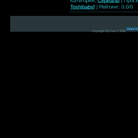
Категория
:
Сериалы
|
Прос
Toshibabsf
|
Рейтинг
:
0.0
/
0
Copyright MyCorp © 2026