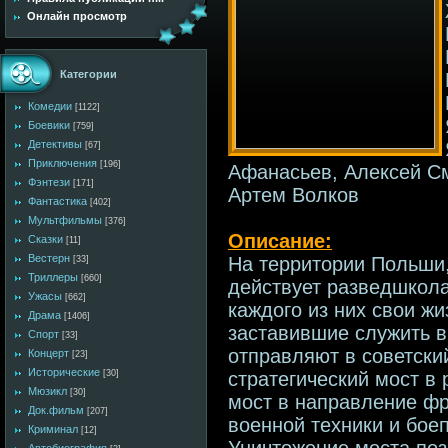
Онлайн просмотр
Категории
Комедии
[1122]
Боевики
[759]
Детективы
[67]
Приключения
[196]
Афанасьев, Алексей С
Фэнтези
[171]
Артем Волков
Фантастика
[402]
Мультфильмы
[376]
Описание:
Сказки
[11]
Вестерн
На территории Польши
[33]
Триллеры
[660]
действует разведшкола
Ужасы
[662]
каждого из них свои ж
Драма
[1406]
заставившие служить в
Спорт
[33]
отправляют в советски
Концерт
[23]
Исторические
стратегический мост в
[30]
Мюзикл
[30]
мост в направление фр
Док.фильм
[207]
военной техники и бое
Криминал
[12]
Уничтожение моста по