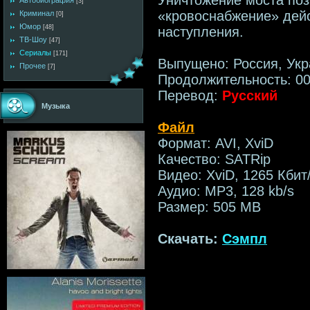
Автобиография
[3]
«кровоснабжение» дей
Криминал
[0]
Юмор
[48]
наступления.
ТВ-Шоу
[47]
Сериалы
[171]
Выпущено: Россия, Ук
Прочее
[7]
Продолжительность: 00
Перевод:
Русский
Музыка
Файл
Формат: AVI, XviD
Качество: SATRip
Видео: XviD, 1265 Кбит
Аудио: MP3, 128 kb/s
Размер: 505 MB
Скачать:
Сэмпл