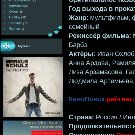
Автобиография
[3]
Криминал
[0]
Год выхода в прока
Юмор
[48]
Жанр:
мультфильм, ф
ТВ-Шоу
[47]
Сериалы
[171]
семейный
Прочее
[7]
Режиссёр фильма:
Барбэ
Музыка
Актёры:
Иван Охлоб
Анна Ардова, Рамиля
Лиза Арзамасова, Га
Людмила Артемьева,
КиноПоиск
рейтинг: 
Страна:
Россия / Ин
Продолжительност