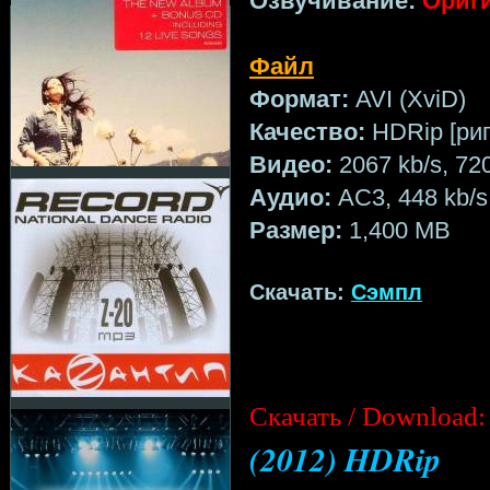
Озвучивание:
Ориг
Файл
Формат:
AVI (XviD)
Качество:
HDRip [рип
Видео:
2067 kb/s, 72
Аудио:
AC3, 448 kb/s 
Размер:
1,400 MB
Скачать:
Сэмпл
Cкачать / Download:
(2012) HDRip