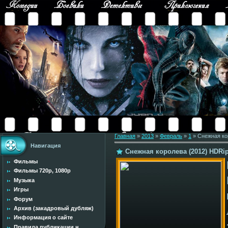
Главная
»
2013
»
Февраль
»
1
» Снежная ко
Навигация
Снежная королева (2012) HDRi
Фильмы
Фильмы 720p, 1080p
Музыка
Игры
Форум
Архив (закадровый дубляж)
Информация о сайте
Правила публикации н...