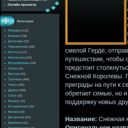
Онлайн просмотр
Категории
Комедии
[1122]
Боевики
[759]
Детективы
[67]
Приключения
[196]
смелой Герде, отпра
Фэнтези
[171]
путешествие, чтобы с
Фантастика
[402]
Мультфильмы
[376]
предстоит столкнуть
Сказки
[11]
Вестерн
Снежной Королевы. 
[33]
Триллеры
[660]
преграды на пути к с
Ужасы
[662]
Драма
[1406]
обретает семью, но и
Спорт
[33]
поддержку новых дру
Концерт
[23]
Исторические
[30]
Мюзикл
[30]
Название:
Снежная 
Док.фильм
[207]
Криминал
[12]
Оригинальное назв