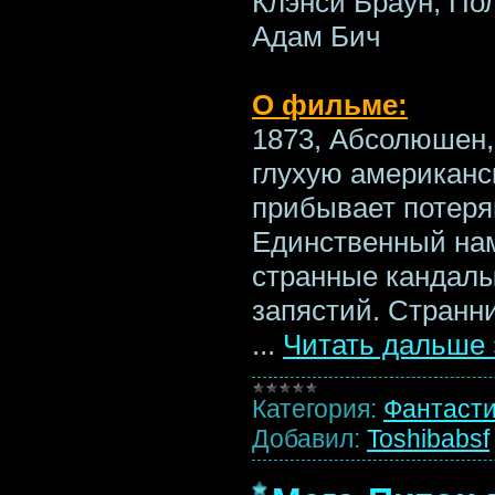
Клэнси Браун, Пол
Адам Бич
О фильме:
1873, Абсолюшен,
глухую американ
прибывает потеря
Единственный нам
странные кандалы
запястий. Странни
...
Читать дальше 
Категория:
Фантаст
Добавил:
Toshibabsf