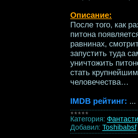
Описание:
После того, как р
питона появляетс
равнинах, смотри
запустить туда с
уничтожить питон
стать крупнейшим
человечества…
IMDB рейтинг:
...
Категория:
Фантаст
Добавил:
Toshibabsf