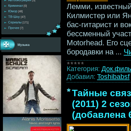
Автобиография
[3]
Лемми, известный
Криминал
[0]
Юмор
[48]
Килмистер или Ян
ТВ-Шоу
[47]
бас-гитарист и во
Сериалы
[171]
Прочее
[7]
бессменный участ
Motorhead. Его с
Музыка
бородавки на
...
Ч
Категория:
Док.фил
Добавил:
Toshibabsf
Тайные связи
(2011) 2 се
(добавлена 