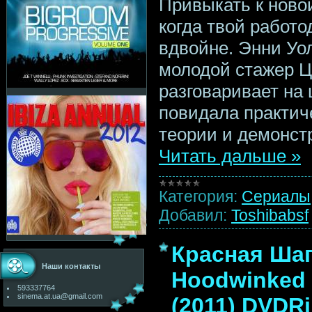
Привыкать к новой
когда твой работ
вдвойне. Энни Уо
молодой стажер Ц
разговаривает на
повидала практич
теории и демонст
Читать дальше »
Категория:
Сериалы
Добавил:
Toshibabsf
Красная Шап
Наши контакты
Hoodwinked 
593337764
sinema.at.ua@gmail.com
(2011) DVDR