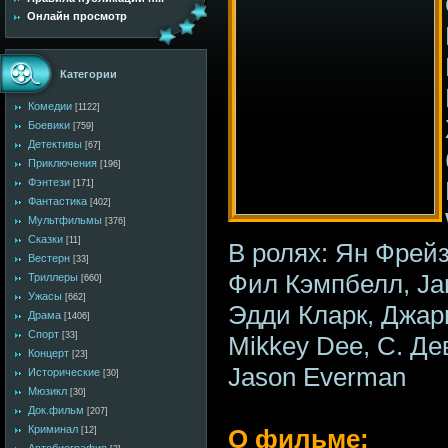
Онлайн просмотр
Категории
Комедии
[1122]
Боевики
[759]
Детективы
[67]
Приключения
[196]
Фэнтези
[171]
Фантастика
[402]
Мультфильмы
[376]
Сказки
[11]
В ролях: Ян Фрей
Вестерн
[33]
Фил Кэмпбелл, Jam
Триллеры
[660]
Ужасы
[662]
Эдди Кларк, Джар
Драма
[1406]
Спорт
[33]
Mikkey Dee, С. Д
Концерт
[23]
Jason Everman
Исторические
[30]
Мюзикл
[30]
Док.фильм
[207]
Криминал
О фильме:
[12]