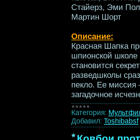
Стайерз, Эми Пол
Мартин Шорт
Описание:
Красная Шапка про
шпионской школе 
становится секре
разведшколы сраз
пекло. Ее миссия
загадочное исчез
Категория:
Мультфи
Добавил:
Toshibabsf
Ковбои прот