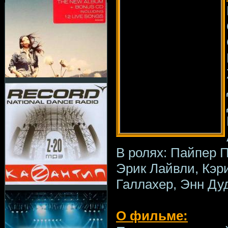
В ролях: Пайпер 
Эрик Лайвли, Кэр
Галлахер, Энн Ду
О фильме: