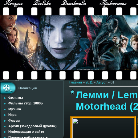
Главная
»
2011
»
Август
»
01
Навигация
Лемми / Lem
Фильмы
Motorhead (
Фильмы 720p, 1080p
Музыка
Игры
Форум
Архив (закадровый дубляж)
Информация о сайте
Правила публикации н...