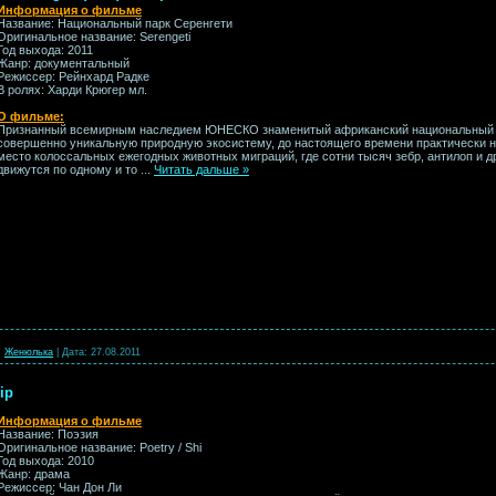
Информация о фильме
Название: Национальный парк Серенгети
Оригинальное название: Serengeti
Год выхода: 2011
Жанр: документальный
Режиссер: Рейнхард Радке
В ролях: Харди Крюгер мл.
О фильме:
Признанный всемирным наследием ЮНЕСКО знаменитый африканский национальный п
совершенно уникальную природную экосистему, до настоящего времени практически н
место колоссальных ежегодных животных миграций, где сотни тысяч зебр, антилоп и 
движутся по одному и то
...
Читать дальше »
:
Женюлька
|
Дата:
27.08.2011
ip
Информация о фильме
Название: Поэзия
Оригинальное название: Poetry / Shi
Год выхода: 2010
Жанр: драма
Режиссер: Чан Дон Ли