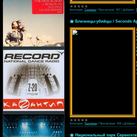
Категория:
Сериалы
|
Просмотров:
587
|
Добавил:
Близнецы-убийцы / Seconds Apa
Категория:
Триллеры
|
Просмотров:
456
|
Добавил:
Национальный парк Серенгети /