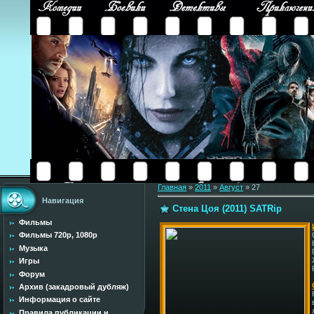
Главная
»
2011
»
Август
»
27
Навигация
Стена Цоя (2011) SATRip
Фильмы
Фильмы 720p, 1080p
Музыка
Игры
Форум
Архив (закадровый дубляж)
Информация о сайте
Правила публикации н...