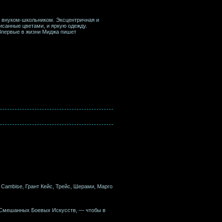
м внуком-школьником. Эксцентричная и
исанные цветами, и яркую одежду.
Впервые в жизни Миджа пишет
e Cambise, Грант Кейс, Трейс, Шерами, Марго
Смешанных Боевых Искусств, — чтобы в