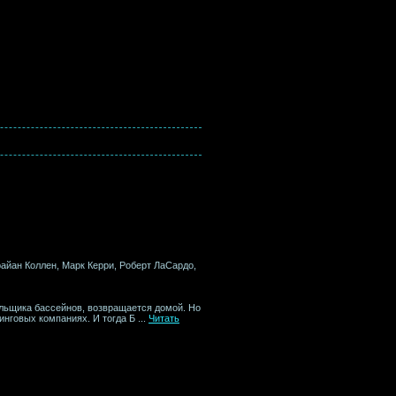
райан Коллен, Марк Керри, Роберт ЛаСардо,
ильщика бассейнов, возвращается домой. Но
нинговых компаниях. И тогда Б
...
Читать