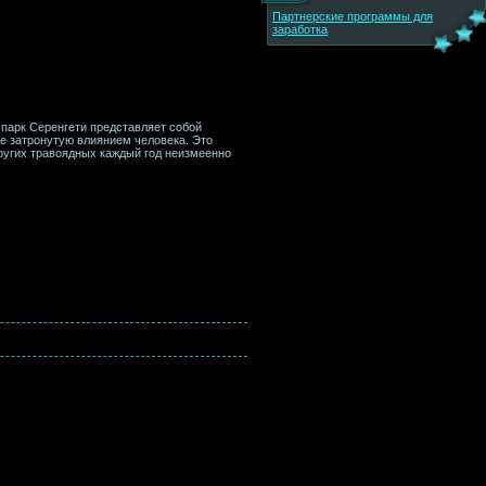
Партнерские программы для
заработка
арк Серенгети представляет собой
е затронутую влиянием человека. Это
других травоядных каждый год неизмеенно