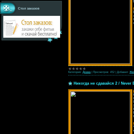
Стол заказов
Категория:
Драма
|
Просмотров:
452
|
Добавил:
Же
Никогда не сдавайся 2 / Never