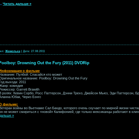
...
Читать дальше »
ил:
Женюлька
|
Дата:
27.08.2011
oolboy: Drowning Out the Fury (2011) DVDRip
Информация о фильме
Название: Пулбой: Спасайся кто может
Оригинальное название: Poolboy: Drowning Out the Fury
Год выхода: 2011
Жанр: комедия
Режиссер: Garrett Brawith
В ролях: Кевин Сорбо, Росс Паттерсон, Дэнни Трехо, Джейсон Мьюз, Эди Паттерсон, Б
Аланна Юбак, Чериз Бэнгс
О фильме:
Ветеран войны во Вьетнаме Сал Бандо, которого очень скучает по мирной жизни чист
он не может смириться с «новой» Калифонией, где только мексиканцы работают в кли
дальше »