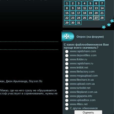
1
2
3
4
5
6
7
8
9
10
11
12
13
14
15
16
17
18
19
20
21
22
23
24
25
26
27
28
29
30
31
Опрос (на форуме)
С каких файлообменников Вам
проще всего скачивать?
www.rapidshare.com
www.depositfiles.com
www.ifolder.ru
www.rapidshare.ru
www.letitbit.net
www.filefactory.com
www.megaupload.com
www.fileshare.in.ua
жан, Джон Арьянанда, Лоуэлл Ло
www.upload.com.ua
www.turbobit.net
Макао, где на него сразу же обрушиваются
www.fileplanet.com.ua
ристоф участвует в соревнованиях, нужны не
www.gigapeta.info
www.uploadbox.com
www.4files.net
С других обменников