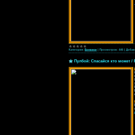
Категория:
Боевики
|
Просмотров:
446
|
Добав
Пулбой: Спасайся кто может / P