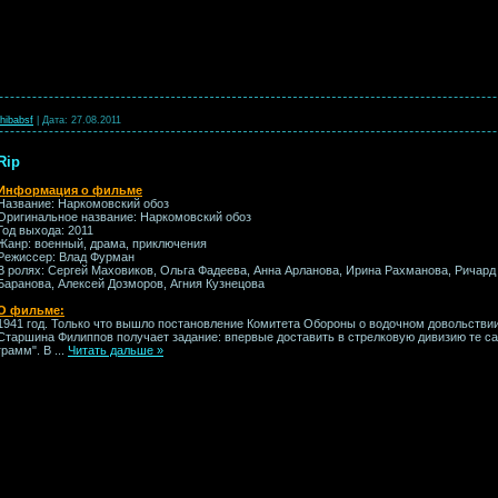
hibabsf
|
Дата:
27.08.2011
Rip
Информация о фильме
Название: Наркомовский обоз
Оригинальное название: Наркомовский обоз
Год выхода: 2011
Жанр: военный, драма, приключения
Режиссер: Влад Фурман
В ролях: Сергей Маховиков, Ольга Фадеева, Анна Арланова, Ирина Рахманова, Ричард
Баранова, Алексей Дозморов, Агния Кузнецова
О фильме:
1941 год. Только что вышло постановление Комитета Обороны о водочном довольстви
Старшина Филиппов получает задание: впервые доставить в стрелковую дивизию те с
грамм". В
...
Читать дальше »