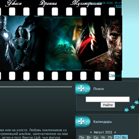
Четверг, 06.08.2026, 05:27
|
RSS
Главная
Поиск
Календарь
ке или на холсте. Любовь поклонников со
«
Август 2011
»
 гремевший альбом, запечатленное на нем
Пн
Вт
Ср
Чт
Пт
Сб
Вс
актер и поэт Виктор Цой, чья фигура