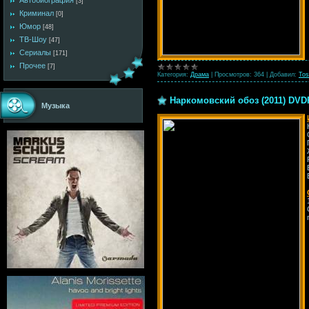
Автобиография
[3]
Криминал
[0]
Юмор
[48]
ТВ-Шоу
[47]
Сериалы
[171]
Прочее
[7]
Категория:
Драма
|
Просмотров:
364
|
Добавил:
Tos
Наркомовский обоз (2011) DVD
Музыка