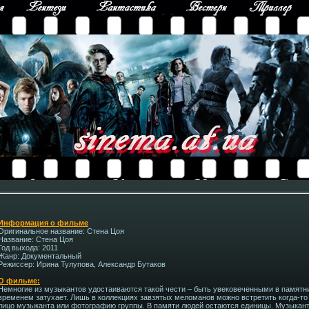
Информация о фильме
Оригинальное название: Стена Цоя
Название: Стена Цоя
Год выхода: 2011
Жанр: Документальный
Режиссер: Ирина Тулупова, Александр Бутаков
О фильме:
Немногие из музыкантов удостаиваются такой чести – быть увековеченными в памятни
временем затухает. Лишь в коллекциях завзятых меломанов можно встретить когда-то
лицо музыканта или фотографию группы. В памяти людей остаются единицы. Музыкант, 