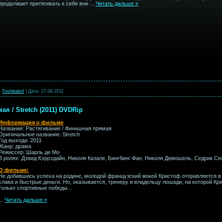
продолжает притягивать к себе вни
...
Читать дальше »
:
Toshibabsf
|
Дата:
27.08.2011
я / Stretch (2011) DVDRip
Информация о фильме
Название: Растягивание / Финишная прямая
Оригинальное название: Stretch
Год выхода: 2011
Жанр: драма
Режиссер: Шарль де Мо
В ролях: Дэвид Кэррэдайн, Николя Казале, Бингбинг Фан, Николя Дювошель, Седрик Се
О фильме:
Не добившись успеха на родине, молодой французский жокей Кристоф отправляется в 
слава и быстрые деньги. Но, оказывается, тренеру и владельцу лошади, на которой К
только спортивные победы...
...
Читать дальше »