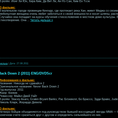
В ролях: Йонг Хи Юн, Хира Ким, Да Вит Ли, Ан Нэ Сан, Ким Ён Тхэк
О фильме:
В маленьком городе провинции Кенгидо, где протекает река Хан, живет Миджа со свои
любопытная женщина очень любит заботиться о своей внешности и носит шляпы, расп
Случайно она попадает на курсы обучения стихосложению в местном доме культуры. 
стихотворение. Она
...
Читать дальше »
нюлька
|
Дата:
27.08.2011
 Back Down 2 (2011) ENG/DVDScr
Информация о фильме:
Название: Никогда не сдавайся 2
Оригинальное название: Never Back Down 2
Год выпуска: 2011
Жанр: боевик
Режиссер: Майкл Джей Уайт
В ролях: Stacey Asaro, Gralen Bryant Banks, Рас Блэквелл, Бо Брассо, Эдди Браво, Jud
Николь Кларк, Жерардо Девила
О фильме:
Четверо бойцов объединяются под руководством бывшей восходящей звезды ММА — 
конечном счете сразиться друг с другом и определить сильнейшего из них.