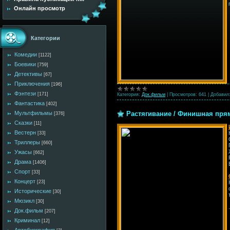
Онлайн просмотр
Категории
Комедии
[1122]
Боевики
[759]
Детективы
[67]
Приключения
[196]
Фэнтези
[171]
Категория:
Док.фильм
|
Просмотров:
641
|
Добавил
Фантастика
[402]
Растягивание / Финишная пряма
Мультфильмы
[376]
Сказки
[11]
Вестерн
[33]
Триллеры
[660]
Ужасы
[662]
Драма
[1406]
Спорт
[33]
Концерт
[23]
Исторические
[30]
Мюзикл
[30]
Док.фильм
[207]
Криминал
[12]