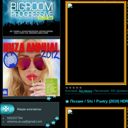
Категория:
Док.фильм
|
Просмотров:
506
|
Добавил
Поэзия / Shi / Poetry (2010) HDR
Наши контакты
593337764
sinema.at.ua@gmail.com