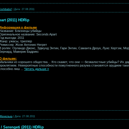
Toshibabsf
|
Дата:
27.08.2011
rt (2011) HDRip
Информация о фильме
Название: Близнецы-убийцы
Оригинальное название: Seconds Apart
Год выхода: 2011
Жанр: ужасы, триллер
Режиссер: Жозе Антонио Негрет
В ролях: Орландо Джонс, Эдмунд Энтин, Гари Энтин, Саманта Дроук, Луис Хертэм, Мор
Бернард, Маверик Бадрикс
О фильме:
Мальчики из хорошего общества… Кто скажет, что они — безжалостные убийцы? Их дар
проклятием. Невероятные способности помутненного разума становятся орудием таки
способно лиш
...
Читать дальше »
Женюлька
|
Дата:
27.08.2011
 Serengeti (2011) HDRip