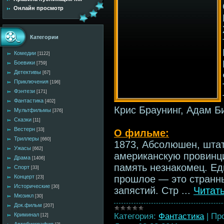
Онлайн просмотр
Категории
Комедии
[1122]
Боевики
[759]
Детективы
[67]
Приключения
[196]
Фэнтези
[171]
Фантастика
[402]
Крис Браунинг, Адам Б
Мультфильмы
[376]
Сказки
[11]
Вестерн
[33]
О фильме:
Триллеры
[660]
1873, Абсолюшен, штат
Ужасы
[662]
американскую провинц
Драма
[1406]
память незнакомец. Ед
Спорт
[33]
Концерт
прошлое — это странны
[23]
Исторические
[30]
запястий. Стр
...
Читат
Мюзикл
[30]
Док.фильм
[207]
Категория:
Фантастика
|
Пр
Криминал
[12]