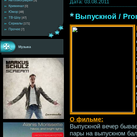
Автобиография
Дата:
03.08.2011
[3]
Криминал
[0]
Юмор
[48]
Выпускной / Pro
ТВ-Шоу
[47]
Сериалы
[171]
Прочее
[7]
Музыка
О фильме:
Выпускной вечер бывае
пары на выпускном бал