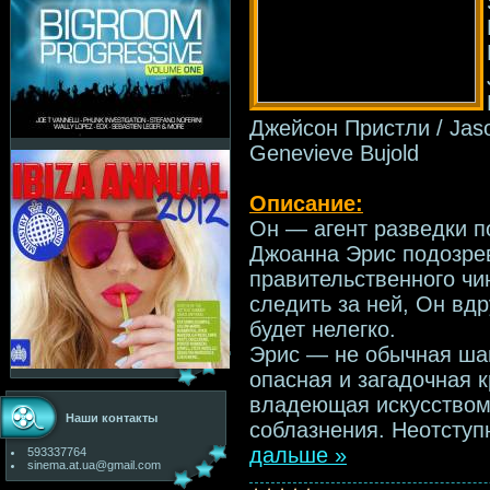
Джейсон Пристли / Jaso
Genevieve Bujold
Описание:
Он — агент разведки 
Джоанна Эрис подозре
правительственного чи
следить за ней, Он вдр
будет нелегко.
Эрис — не обычная ша
опасная и загадочная 
владеющая искусством
Наши контакты
соблазнения. Неотступ
дальше »
593337764
sinema.at.ua@gmail.com