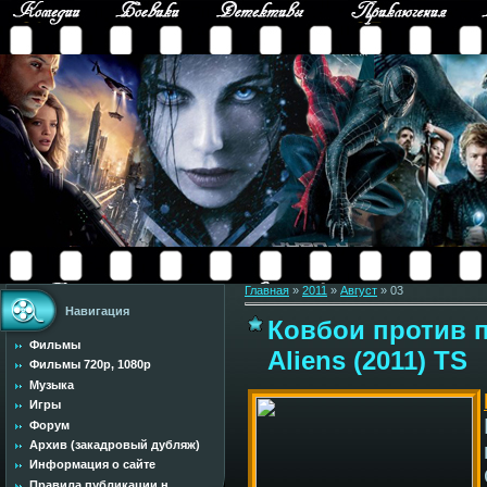
Главная
»
2011
»
Август
»
03
Навигация
Ковбои против 
Фильмы
Aliens (2011) TS
Фильмы 720p, 1080p
Музыка
Игры
Форум
Архив (закадровый дубляж)
Информация о сайте
Правила публикации н...