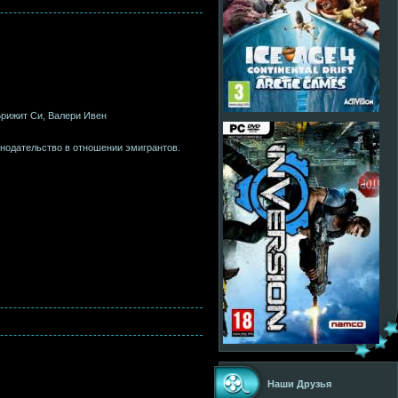
Брижит Си, Валери Ивен
онодательство в отношении эмигрантов.
Наши Друзья