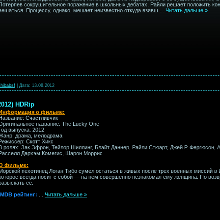
Потерпев сокрушительное поражение в школьных дебатах, Райли решает положить кон
вешаться. Процессу, однако, мешает неизвестно откуда взявш
...
Читать дальше »
hibabsf
|
Дата:
13.08.2012
2012) HDRip
Информация о фильме:
Название: Счастливчик
Оригинальное название: The Lucky One
Год выпуска: 2012
Жанр: драма, мелодрама
Режиссер: Скотт Хикс
В ролях: Зак Эфрон, Тейлор Шиллинг, Блайт Даннер, Райли Стюарт, Джей Р. Фергюсон, 
Расселл Дархэм Комегис, Шарон Моррис
О фильме:
Морской пехотинец Логан Тибо сумел остаться в живых после трех военных миссий в 
которое всегда носит с собой — на нем совершенно незнакомая ему женщина. По воз
разыскать ее.
IMDB рейтинг:
...
Читать дальше »