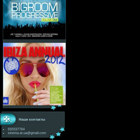
Наши контакты
593337764
sinema.at.ua@gmail.com