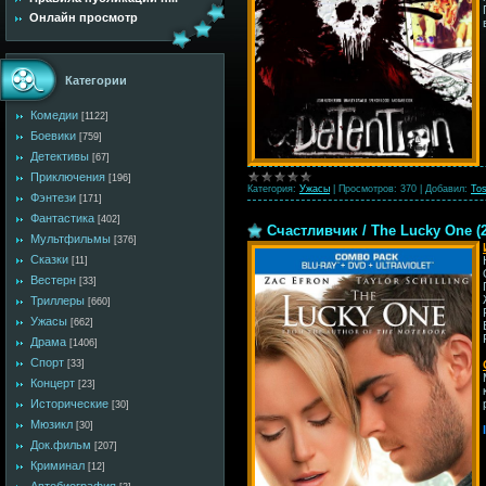
Онлайн просмотр
Категории
Комедии
[1122]
Боевики
[759]
Детективы
[67]
Приключения
[196]
Категория:
Ужасы
|
Просмотров:
370
|
Добавил:
Tos
Фэнтези
[171]
Фантастика
[402]
Счастливчик / The Lucky One (
Мультфильмы
[376]
Сказки
[11]
Вестерн
[33]
Триллеры
[660]
Ужасы
[662]
Драма
[1406]
Спорт
[33]
Концерт
[23]
Исторические
[30]
Мюзикл
[30]
Док.фильм
[207]
Криминал
[12]