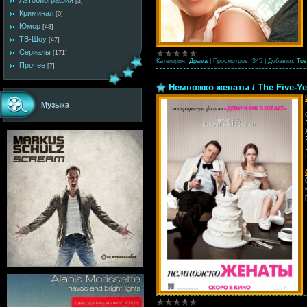
Автобиография
[3]
Криминал
[0]
Юмор
[48]
ТВ-Шоу
[47]
Сериалы
[171]
Категория:
Драма
|
Просмотров:
345
|
Добавил:
Tos
Прочее
[7]
Немножко женаты / The Five-Y
Музыка