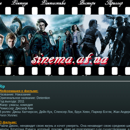
Rip
Информация о фильме:
Название: Наказание
Оригинальное название: Detention
Год выхода: 2011
Жанр: ужасы, комедия
Режиссер: Джозеф Кан
В ролях: Джош Хатчерсон, Дейн Кук, Спенсер Лок, Брук Хевн, Паркер Бэгли, Жан Андер
Уилл Уоллес
О фильме:
Райли Джонс, ненавидит свою жизнь и хочет умереть. Она ненавидит свою среднюю шко
мечты, Клэптона Дэвиса, который, похоже, даже не подозревает о ее существовании, а