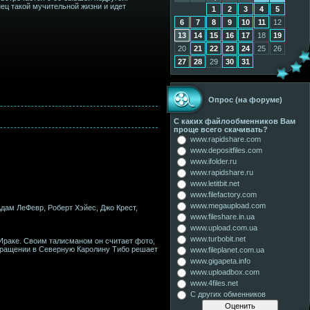
ец такой мучительной жизни и идет
1
2
3
4
5
6
7
8
9
10
11
12
13
14
15
16
17
18
19
20
21
22
23
24
25
26
27
28
29
30
31
Опрос (на форуме)
С каких файлообменников Вам
проще всего скачивать?
www.rapidshare.com
www.depositfiles.com
www.ifolder.ru
www.rapidshare.ru
www.letitbit.net
www.filefactory.com
www.megaupload.com
Адам ЛеФевр, Роберт Хэйес, Джо Крест,
www.fileshare.in.ua
www.upload.com.ua
www.turbobit.net
Ираке. Своим талисманом он считает фото,
вращении в Северную Каролину Тибо решает
www.fileplanet.com.ua
www.gigapeta.info
www.uploadbox.com
www.4files.net
С других обменников