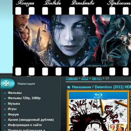
Главная
»
2012
»
Август
»
13
Навигация
Наказание / Detention (2011) HD
Фильмы
Фильмы 720p, 1080p
Музыка
Игры
Форум
Архив (закадровый дубляж)
Информация о сайте
Правила публикации н...