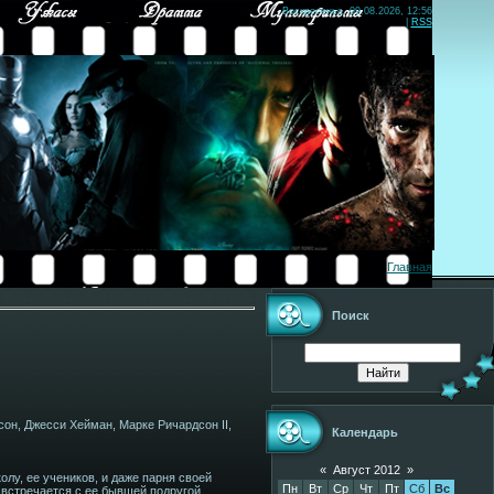
Воскресенье, 09.08.2026, 12:56
|
RSS
Главная
Поиск
сон, Джесси Хейман, Марке Ричардсон II,
Календарь
«
Август 2012
»
лу, ее учеников, и даже парня своей
Пн
Вт
Ср
Чт
Пт
Сб
Вс
 встречается с ее бывшей подругой.