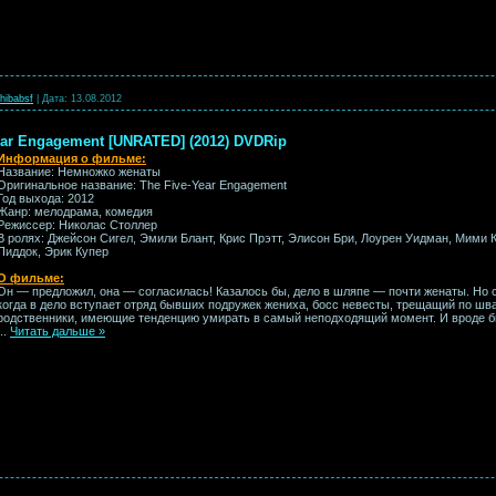
hibabsf
|
Дата:
13.08.2012
ear Engagement [UNRATED] (2012) DVDRip
Информация о фильме:
Название: Немножко женаты
Оригинальное название: The Five-Year Engagement
Год выхода: 2012
Жанр: мелодрама, комедия
Режиссер: Николас Столлер
В ролях: Джейсон Сигел, Эмили Блант, Крис Прэтт, Элисон Бри, Лоурен Уидман, Мими 
Пиддок, Эрик Купер
О фильме:
Он — предложил, она — согласилась! Казалось бы, дело в шляпе — почти женаты. Но
когда в дело вступает отряд бывших подружек жениха, босс невесты, трещащий по шв
родственники, имеющие тенденцию умирать в самый неподходящий момент. И вроде бы 
...
Читать дальше »