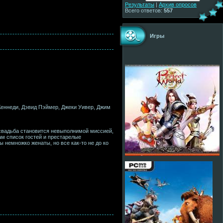
Результаты
|
Архив опросов
Всего ответов:
557
Игры
Кеннеди, Дэвид Пэймер, Джеки Уивер, Джим
 свадьба становится невыполнимой миссией,
ам список гостей и престарелые
немножко женаты, но все как-то не до ко