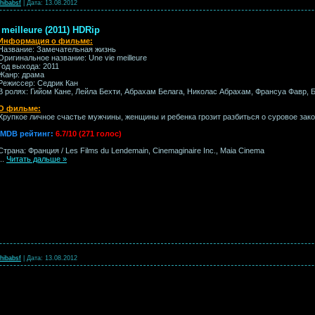
hibabsf
|
Дата:
13.08.2012
meilleure (2011) HDRip
Информация о фильме:
Название: Замечательная жизнь
Оригинальное название: Une vie meilleure
Год выхода: 2011
Жанр: драма
Режиссер: Седрик Кан
В ролях: Гийом Кане, Лейла Бехти, Абрахам Белага, Николас Абрахам, Франсуа Фавр, 
О фильме:
Хрупкое личное счастье мужчины, женщины и ребенка грозит разбиться о суровое зак
IMDB рейтинг:
6.7/10 (271 голос)
Страна: Франция / Les Films du Lendemain, Cinеmaginaire Inc., Maia Cinema
...
Читать дальше »
hibabsf
|
Дата:
13.08.2012