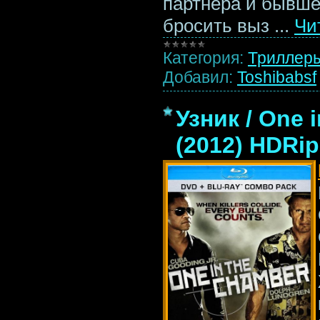
партнера и бывше
бросить выз
...
Чи
Категория:
Триллер
Добавил:
Toshibabsf
Узник / One 
(2012) HDRip