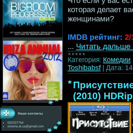
Что если у вас ес
которая делает в
женщинами?
IMDB рейтинг:
2/
...
Читать дальше 
Категория:
Комедии
Toshibabsf
|
Дата:
14
Присутствие
(2010) HDRip
Наши контакты
593337764
sinema.at.ua@gmail.com