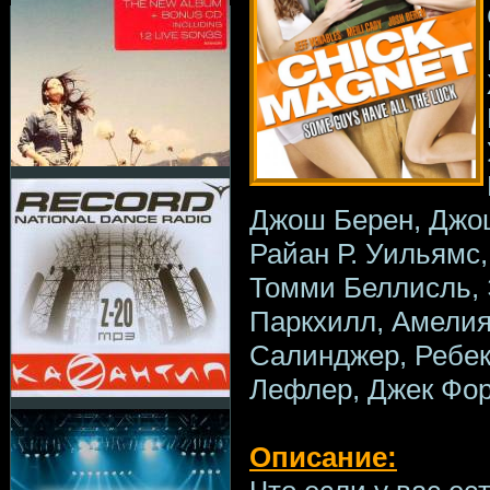
Джош Берен, Джош
Райан Р. Уильямс
Томми Беллисль,
Паркхилл, Амелия
Салинджер, Ребек
Лефлер, Джек Фо
Описание: