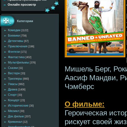
Онлайн просмотр
Категории
Комедии
[1122]
Боевики
[759]
Детективы
[67]
Приключения
[196]
Фэнтези
[171]
Фантастика
[402]
Мультфильмы
[376]
Мишель Берг, Рок
Сказки
[11]
Вестерн
[33]
Аасиф Мандви, Р
Триллеры
[660]
Чэмберс
Ужасы
[662]
Драма
[1406]
Спорт
[33]
Концерт
[23]
О фильме:
Исторические
[30]
Героическая исто
Мюзикл
[30]
Док.фильм
[207]
рискует своей жиз
Криминал
[12]