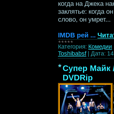
когда на Джека н
заклятье: когда о
слово, он умрет...
IMDB рей
...
Чита
Категория:
Комедии
Toshibabsf
|
Дата:
14
Супер Майк /
DVDRip