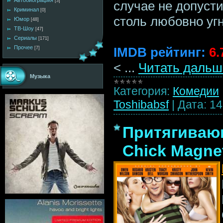
Автобиография
[3]
случае не допуст
Криминал
[0]
столь любовно уг
Юмор
[48]
ТВ-Шоу
[47]
Сериалы
[171]
Прочее
IMDB рейтинг:
6.
[7]
<
...
Читать дальш
Музыка
Категория:
Комедии
Toshibabsf
|
Дата:
14
Притягиваю
Chick Magne