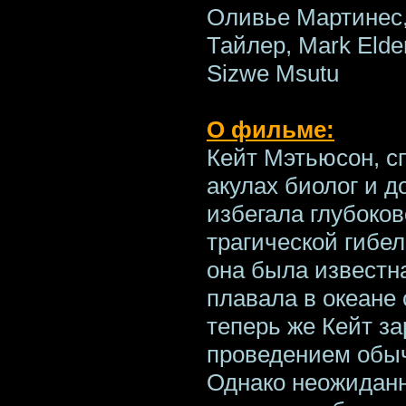
Оливье Мартинес,
Тайлер, Mark Elder
Sizwe Msutu
О фильме:
Кейт Мэтьюсон, 
акулах биолог и д
избегала глубоко
трагической гибел
она была известна
плавала в океане
теперь же Кейт з
проведением обыч
Однако неожиданн