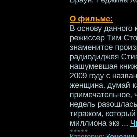
О фильме:
В основу данного 
режиссер Тим Сто
знаменитое произ
радиодиджея Стив
нашумевшая книжк
2009 году с назва
женщина, думай к
примечательное, ч
недель разошлась
тиражом, который
миллиона экз
...
Ч
Категория:
Комедии