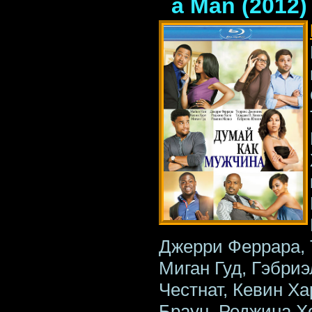
a Man (2012)
Джерри Феррара, 
Миган Гуд, Гэбри
Честнат, Кевин Ха
Браун, Реджина Х