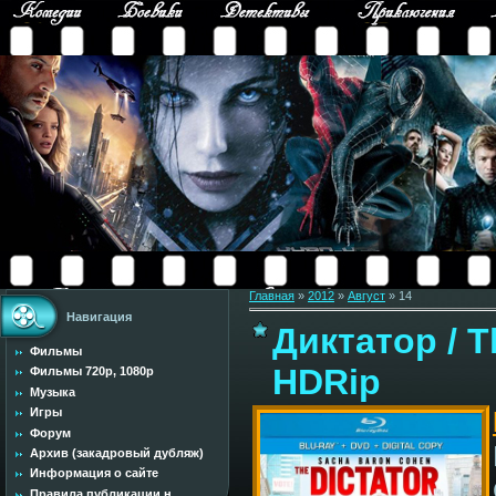
Главная
»
2012
»
Август
»
14
Навигация
Диктатор / T
Фильмы
HDRip
Фильмы 720p, 1080p
Музыка
Игры
Форум
Архив (закадровый дубляж)
Информация о сайте
Правила публикации н...