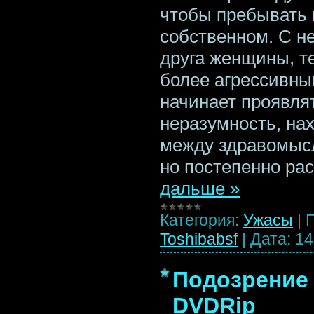
чтобы пребывать в
собственном. С 
друга женщины, т
более агрессивны
начинает проявля
неразумность, на
между здравомыс
но постепенно ра
дальше »
Категория:
Ужасы
|
Toshibabsf
|
Дата:
14
Подозрение /
DVDRip