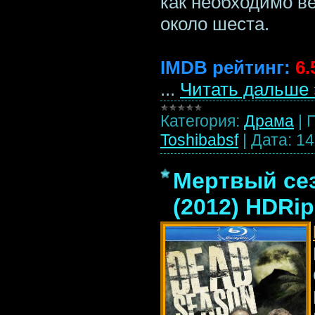
как необходимо ве
около шеста.
IMDB рейтинг:
6.
...
Читать дальше 
Категория:
Драма
|
Toshibabsf
|
Дата:
14
Мертвый сез
(2012) HDRip