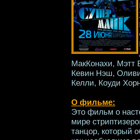
МакКонахи, Мэтт 
Кевин Нэш, Олив
Келли, Коуди Хор
О фильме:
Это фильм о наст
мире стриптизеро
танцор, который о