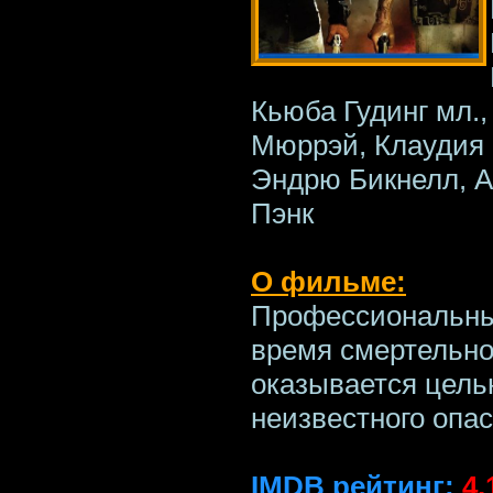
Кьюба Гудинг мл.,
Мюррэй, Клаудия 
Эндрю Бикнелл, А
Пэнк
О фильме:
Профессиональны
время смертельно
оказывается цель
неизвестного опас
IMDB рейтинг:
4.