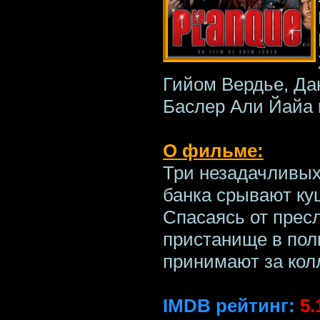
Гийом Вердье, Да
Баслер Али Йайа 
О фильме:
Три незадачливых
банка срывают ку
Спасаясь от прес
пристанище в поли
принимают за колл
IMDB рейтинг:
5.