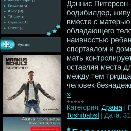
Автобиография
[3]
Дэннис Питерсен
Криминал
[0]
бодибилдер, жив
Юмор
[48]
ТВ-Шоу
[47]
вместе с матерью
Сериалы
[171]
Прочее
обладающего тело
[7]
наивностью ребен
Музыка
спортзалом и дом
мать контролирует
оставляя места д
между тем тридца
человек безнадеж
»
Категория:
Драма
|
Toshibabsf
|
Дата:
31