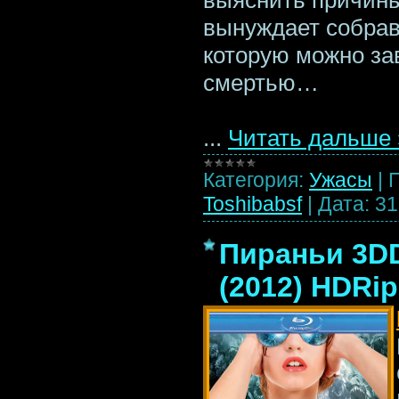
вынуждает собрав
которую можно за
смертью…
...
Читать дальше 
Категория:
Ужасы
|
Toshibabsf
|
Дата:
31
Пираньи 3DD
(2012) HDRip