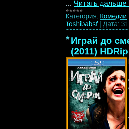
...
Читать дальше 
Категория:
Комедии
Toshibabsf
|
Дата:
31
Играй до сме
(2011) HDRip