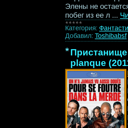
Элены не остаетс
побег из ее л
...
Чи
Категория:
Фантаст
Добавил:
Toshibabsf
Пристанище 
planque (201