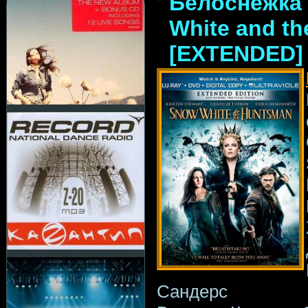
Белоснежка 
White and t
[EXTENDED] 
Сандерс