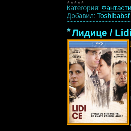
Категория:
Фантаст
Добавил:
Toshibabsf
Лидице / Lid