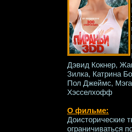
Дэвид Кокнер, Жа
Зилка, Катрина Б
Пол Джеймс, Мэга
Хэсселхофф
О фильме:
Доисторические т
ограничиваться п