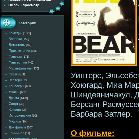
Онлайн просмотр
Категории
Комедии
[1122]
Боевики
[759]
Детективы
[67]
Приключения
[196]
Фэнтези
[171]
Фантастика
[402]
Мультфильмы
[376]
Уинтерс, Эльсебе
Сказки
[11]
Вестерн
[33]
Хоюгард, Миа Мар
Триллеры
[660]
Шиндеяничакул, Д
Ужасы
[662]
Драма
[1406]
Берсанг Расмуссен
Спорт
[33]
Концерт
[23]
Барбара Затлер.
Исторические
[30]
Мюзикл
[30]
Док.фильм
[207]
О фильме:
Криминал
[12]