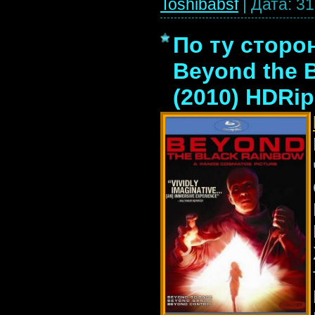
Toshibabsf
|
Дата:
31
По ту сторон
Beyond the 
(2010) HDRip