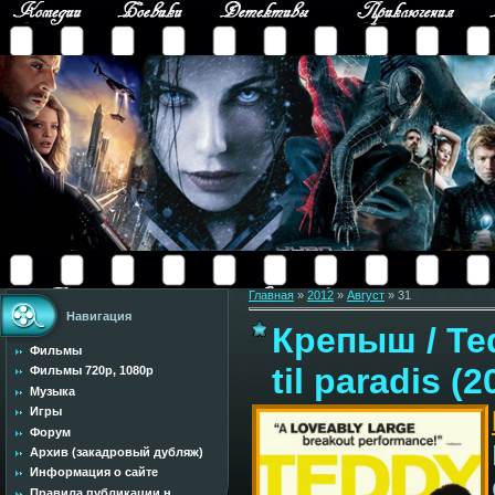
Главная
»
2012
»
Август
»
31
Навигация
Крепыш / Ted
Фильмы
til paradis (
Фильмы 720p, 1080p
Музыка
Игры
Форум
Архив (закадровый дубляж)
Информация о сайте
Правила публикации н...