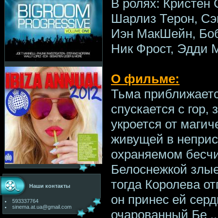
В ролях: Кристен 
Шарлиз Терон, Сэ
Иэн МакШейн, Боб
Ник Фрост, Эдди 
О фильме:
Тьма приближаетс
спускается с гор, 
укроется от магич
живущей в неприс
охраняемом бесчи
Белоснежкой злые
тогда Королева о
Наши контакты
он принес ей сер
593337764
sinema.at.ua@gmail.com
очарованный Бе
.