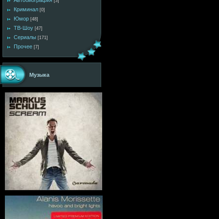
Автобиография
[3]
Криминал
[0]
Юмор
[48]
ТВ-Шоу
[47]
Сериалы
[171]
Прочее
[7]
Музыка