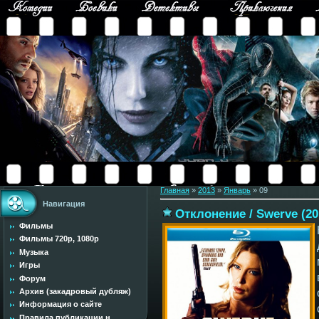
Главная
»
2013
»
Январь
»
09
Навигация
Отклонение / Swerve (20
Фильмы
Фильмы 720p, 1080p
Музыка
Игры
Форум
Архив (закадровый дубляж)
Информация о сайте
Правила публикации н...