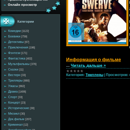
Онлайн просмотр
Категории
Комедии
[1122]
Боевики
[759]
Детективы
[67]
Приключения
[196]
Фэнтези
[171]
Фантастика
Информация о фильме
[402]
Мультфильмы
[376]
...
Читать дальше »
Сказки
[11]
Категория:
Триллеры
|
Просмотров:
Вестерн
[33]
Триллеры
[660]
Ужасы
[662]
Драма
[1406]
Спорт
[33]
Концерт
[23]
Исторические
[30]
Мюзикл
[30]
Док.фильм
[207]
Криминал
[12]