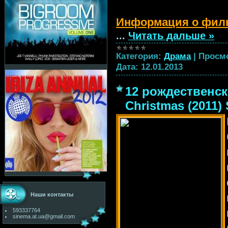
Информация о фил
...
Читать дальше »
Категория:
Драма
|
Просм
Дата:
12.01.2013
12 рождественски
Christmas (2011)
Наши контакты
593337764
sinema.at.ua@gmail.com