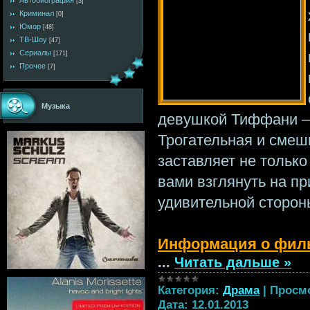
Автобиография
[3]
Криминал
[0]
Юмор
[48]
ТВ-Шоу
[47]
Сериалы
[171]
Прочее
[7]
Музыка
девушкой Тиффани — 
Трогательная и смеш
заставляет не только 
вами взглянуть на п
удивительной сторон
Информация о фил
...
Читать дальше »
Категория:
Драма
|
Просм
Дата:
12.01.2013