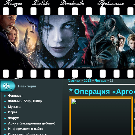
Главная
»
2013
»
Январь
»
12
Навигация
Операция «Арго»
Фильмы
Фильмы 720p, 1080p
Музыка
Игры
Форум
Архив (закадровый дубляж)
Информация о сайте
Правила публикации н...