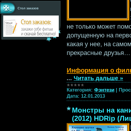
Стол заказов
не только может пом
допущенную на перво
какая у нее, на само
прекрасные друзья…
Информация о фил
...
Читать дальше »
Категория:
Фэнтези
|
Прос
Дата:
12.01.2013
Монстры на каник
(2012) HDRip (Ли