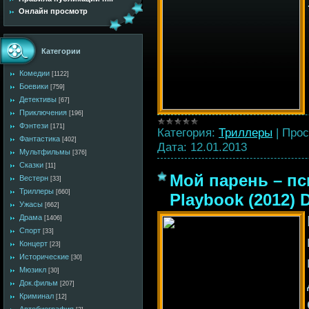
Онлайн просмотр
Категории
Комедии
[1122]
Боевики
[759]
Детективы
[67]
Приключения
[196]
Фэнтези
[171]
Категория:
Триллеры
|
Прос
Фантастика
[402]
Дата:
12.01.2013
Мультфильмы
[376]
Сказки
[11]
Мой парень – пси
Вестерн
[33]
Триллеры
[660]
Playbook (2012) 
Ужасы
[662]
Драма
[1406]
Спорт
[33]
Концерт
[23]
Исторические
[30]
Мюзикл
[30]
Док.фильм
[207]
Криминал
[12]