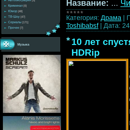
Название:
...
Чи
Автобиография
[3]
Криминал
[0]
Юмор
[48]
Категория:
Драма
|
ТВ-Шоу
[47]
Сериалы
[171]
Toshibabsf
|
Дата:
24
Прочее
[7]
10 лет спустя
Музыка
HDRip