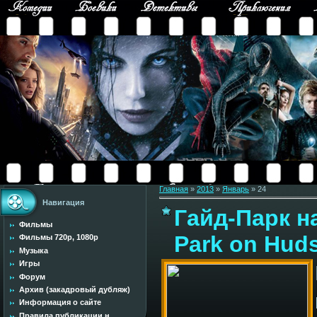
Главная
»
2013
»
Январь
»
24
Навигация
Гайд-Парк на
Фильмы
Park on Hud
Фильмы 720p, 1080p
Музыка
Игры
Форум
Архив (закадровый дубляж)
Информация о сайте
Правила публикации н...