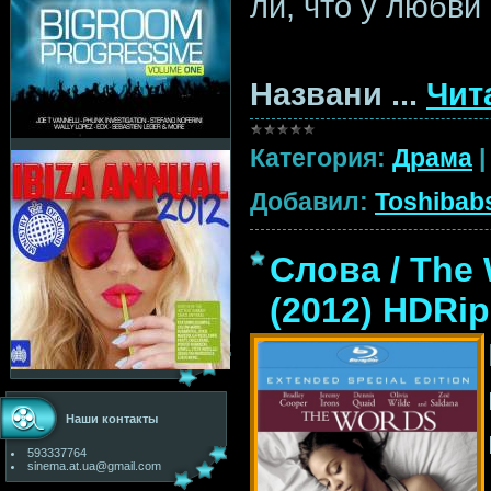
ли, что у любви
Названи
...
Чит
Категория:
Драма
Добавил:
Toshibab
Слова / The
(2012) HDRip
Наши контакты
593337764
sinema.at.ua@gmail.com