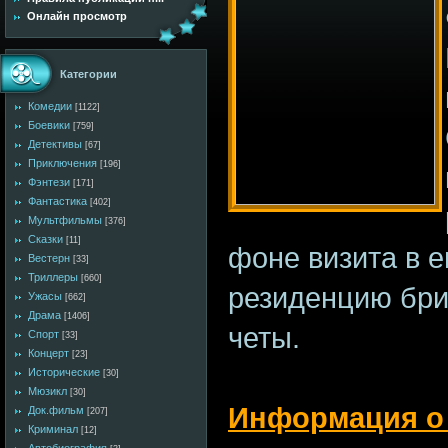
Онлайн просмотр
Категории
Комедии
[1122]
Боевики
[759]
Детективы
[67]
Приключения
[196]
Фэнтези
[171]
Фантастика
[402]
Мультфильмы
[376]
Сказки
[11]
фоне визита в е
Вестерн
[33]
Триллеры
[660]
резиденцию бри
Ужасы
[662]
Драма
[1406]
четы.
Спорт
[33]
Концерт
[23]
Исторические
[30]
Мюзикл
[30]
Информация о
Док.фильм
[207]
Криминал
[12]