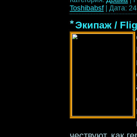
Toshibabsf
|
Дата:
24
Экипаж / Fli
чествуют, как г