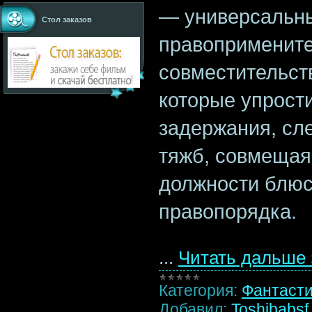
— универсальны
Стол заказов
правопримените
совместительст
которые упрост
задержания, сл
тяжб, совмещая
должности блюс
правопорядка.
...
Читать дальше 
Категория:
Фантаст
Добавил:
Toshibabsf