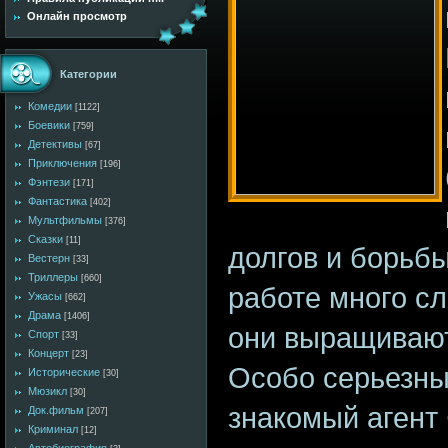
Онлайн просмотр
Категории
Комедии
[1122]
Боевики
[759]
Детективы
[67]
Приключения
[196]
Фэнтези
[171]
Фантастика
[402]
Мультфильмы
[376]
Сказки
[11]
долгов и борьбы
Вестерн
[33]
Триллеры
[660]
работе много с
Ужасы
[662]
Драма
[1406]
они выращивают
Спорт
[33]
Концерт
[23]
Особо серьезн
Исторические
[30]
Мюзикл
[30]
знакомый агент 
Док.фильм
[207]
Криминал
[12]