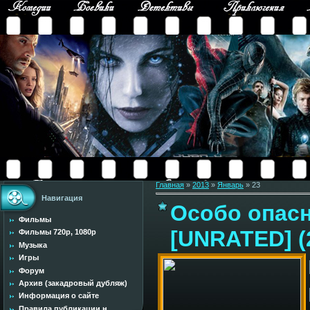
Главная
»
2013
»
Январь
»
23
Навигация
Особо опасн
Фильмы
[UNRATED] (
Фильмы 720p, 1080p
Музыка
Игры
Форум
Архив (закадровый дубляж)
Информация о сайте
Правила публикации н...