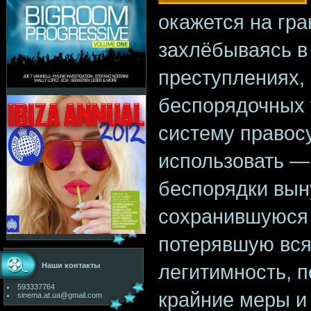
окажется на гр
захлёбываясь в
преступлениях,
беспорядочных 
систему правос
использовать —
беспорядки вы
сохранившуюся 
потерявшую вся
легитимность, п
Наши контакты
593337764
крайние меры и
sinema.at.ua@gmail.com