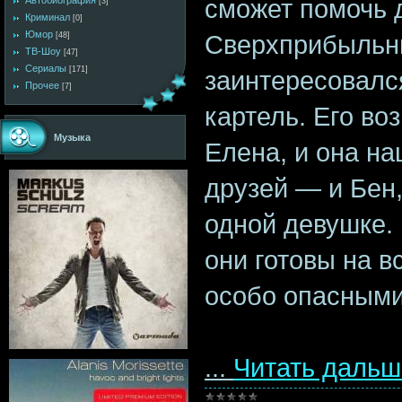
сможет помочь 
Автобиография
[3]
Криминал
[0]
Юмор
Сверхприбыльн
[48]
ТВ-Шоу
[47]
Сериалы
[171]
заинтересовалс
Прочее
[7]
картель. Его во
Музыка
Елена, и она н
друзей — и Бен
одной девушке.
они готовы на в
особо опасными
...
Читать дальш