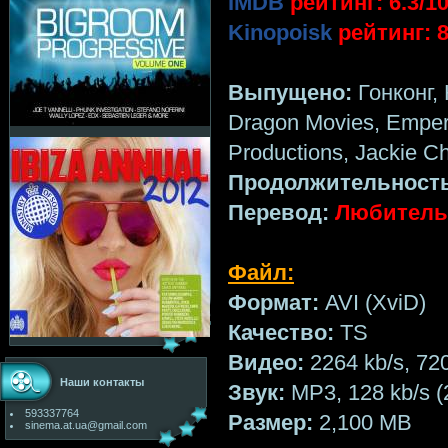
IMDB
рейтинг: 6.3/10
Kinopoisk
рейтинг: 8
Выпущено:
Гонконг, 
Dragon Movies, Empero
Productions, Jackie 
Продолжительност
Перевод:
Любитель
Файл:
Формат:
AVI (XviD)
Качество:
TS
Видео:
2264 kb/s, 72
Наши контакты
Звук:
MP3, 128 kb/s (
593337764
Размер:
2,100 MB
sinema.at.ua@gmail.com