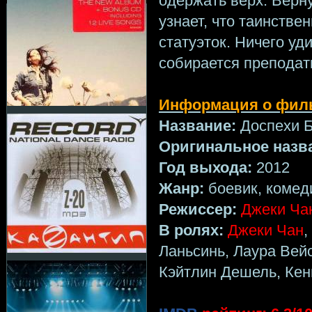
одержать верх. Верн
узнает, что таинстве
статуэток. Ничего уд
собирается преподат
Информация о фил
Название:
Доспехи Б
Оригинальное назв
Год выхода:
2012
Жанр:
боевик, комед
Режиссер:
Джеки Ча
В ролях:
Джеки Чан
,
Ланьсинь, Лаура Вей
Кэйтлин Дешель, Ке