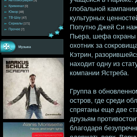
Автобиография
[3]
Криминал
[0]
глобальной кампани
Юмор
[48]
культурных ценносте
ТВ-Шоу
[47]
Сериалы
[171]
Попутно Джей Си наж
Прочее
[7]
Пьера, шефа охраны 
охотник за сокровища
Музыка
Кэтрин, разорившейся
находит одну из стат
компании Ястреба.
Группа в обновленно
остров, где среди об
спрятаны еще две ста
друзьям противостои
благодаря безупречн