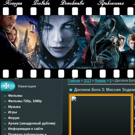
Главная
»
2013
»
Январь
»
5
» Доспехи Бога
Навигация
Доспехи Бога 3: Миссия Зодиак 
Фильмы
Фильмы 720p, 1080p
Музыка
Игры
Форум
Архив (закадровый дубляж)
Информация о сайте
Правила публикации н...