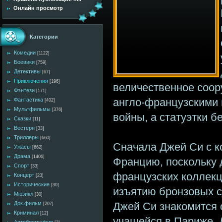
Онлайн просмотр
Категории
Комедии
[1122]
Боевики
[759]
Детективы
[67]
Приключения
[196]
величественное соор
Фэнтези
[171]
англо-французскими 
Фантастика
[402]
Мультфильмы
[376]
войны, а статуэтки б
Сказки
[11]
Вестерн
[33]
Триллеры
[660]
Сначала Джей Си с к
Ужасы
[662]
Драма
[1406]
Францию, поскольку д
Спорт
[33]
французских коллекц
Концерт
[23]
Исторические
[30]
изъятию бронзовых с
Мюзикл
[30]
Джей Си знакомится с
Док.фильм
[207]
Криминал
[12]
учащейся в Париже. 