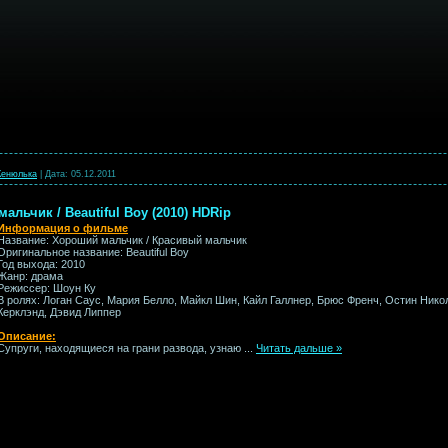
енюлька
|
Дата:
05.12.2011
льчик / Beautiful Boy (2010) HDRip
Информация о фильме
Название: Хороший мальчик / Красивый мальчик
Оригинальное название: Beautiful Boy
Год выхода: 2010
Жанр: драма
Режиссер: Шоун Ку
В ролях: Логан Саус, Мария Белло, Майкл Шин, Кайл Галлнер, Брюс Френч, Остин Николс
Керклэнд, Дэвид Липпер
Описание:
Супруги, находящиеся на грани развода, узнаю
...
Читать дальше »