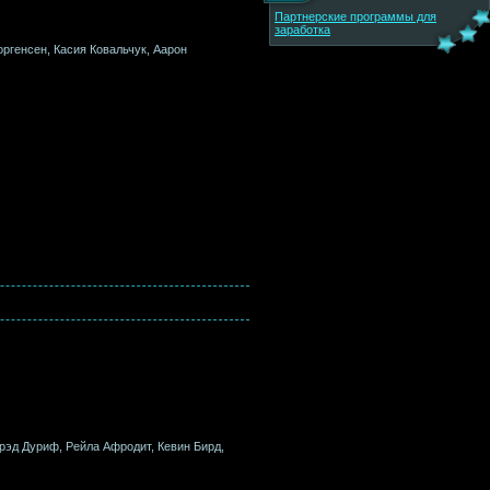
Партнерские программы для
заработка
ргенсен, Касия Ковальчук, Аарон
Брэд Дуриф, Рейла Афродит, Кевин Бирд,