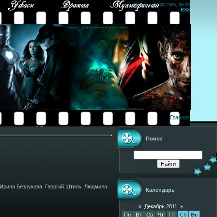
Пятница, 07.08.2026, 00:23
|
RSS
Главная
Поиск
 Ирина Безрукова, Георгий Штиль, Людмила
Календарь
«
Декабрь 2011
»
Пн
Вт
Ср
Чт
Пт
Сб
Вс