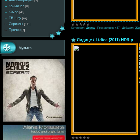
Автобиография
[3]
Криминал
[0]
Юмор
[48]
ТВ-Шоу
[47]
Сериалы
[171]
Категория:
Драма
|
Просмотров:
437
|
Добавил:
Же
Прочее
[7]
Лидице / Lidice (2011) HDRip
Музыка