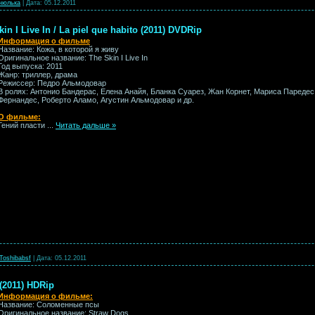
нюлька
|
Дата:
05.12.2011
n I Live In / La piel que habito (2011) DVDRip
Информация о фильме
Название: Кожа, в которой я живу
Оригинальное название: The Skin I Live In
Год выпуска: 2011
Жанр: триллер, драма
Режиссер: Педро Альмодовар
В ролях: Антонио Бандерас, Елена Анайя, Бланка Суарез, Жан Корнет, Мариса Паредес
Фернандес, Роберто Аламо, Агустин Альмодовар и др.
О фильме:
Гений пласти
...
Читать дальше »
Toshibabsf
|
Дата:
05.12.2011
(2011) HDRip
Информация о фильме:
Название: Соломенные псы
Оригинальное название: Straw Dogs