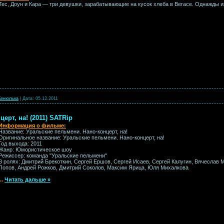
Тес, Доун и Кара — три девушки, зарабатывающие на кусок хлеба в Вегасе. Однажды 
енюлька
|
Дата:
05.12.2011
ерт, на! (2011) SATRip
Информация о фильме:
Название: Уральские пельмени. Нано-концерт, на!
Оригинальное название: Уральские пельмени. Нано-концерт, на!
Год выхода: 2011
Жанр: Юмористическое шоу
Режиссер: команда "Уральские пельмени"
В ролях: Дмитрий Брекоткин, Сергей Ершов, Сергей Исаев, Сергей Калугин, Вячеслав 
Попов, Андрей Рожков, Дмитрий Соколов, Максим Ярица, Юля Михалкова
...
Читать дальше »