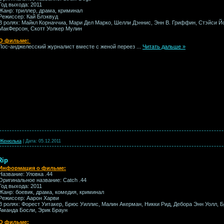
Год выхода: 2011
Жанр: триллер, драма, криминал
Режиссер: Кай Блэквуд
В ролях: Майкл Корначчиа, Мари Дел Марко, Шелли Дэннис, Энн В. Гриффин, Стэйси Йо
МакФерсон, Скотт Уолкер Мулин
О фильме:
Лос-анджелесский журналист вместе с женой переез
...
Читать дальше »
Женюлька
|
Дата:
05.12.2011
Rip
Информация о фильме:
Название: Уловка .44
Оригинальное название: Catch .44
Год выхода: 2011
Жанр: боевик, драма, комедия, криминал
Режиссер: Аарон Харви
В ролях: Форест Уитакер, Брюс Уиллис, Малин Акерман, Никки Рид, Дебора Энн Уолл, 
Аманда Босли, Эрик Браун
О фильме: