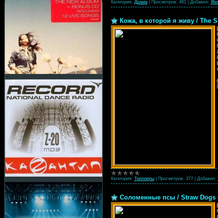
Категория:
Драма
|
Просмотров:
481
|
Добавил:
Же
Кожа, в которой я живу / The Ski
Категория:
Триллеры
|
Просмотров:
377
|
Добавил:
Соломенные псы / Straw Dogs 