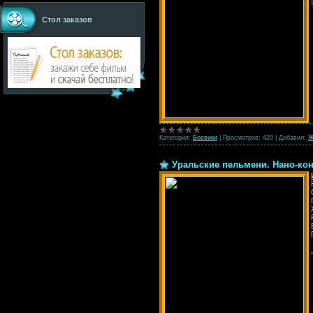
Стол заказов
Категория:
Боевики
|
Просмотров:
420
|
Добавил:
Ж
Уральские пельмени. Нано-конц