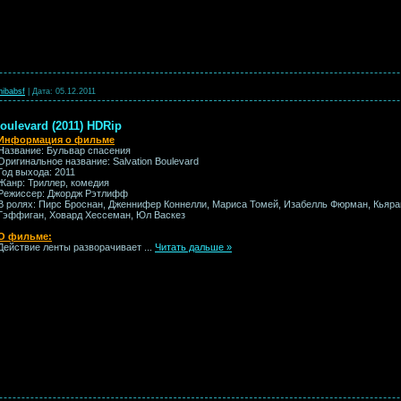
hibabsf
|
Дата:
05.12.2011
oulevard (2011) HDRip
Информация о фильме
Название: Бульвар спасения
Оригинальное название: Salvation Boulevard
Год выхода: 2011
Жанр: Триллер, комедия
Режиссер: Джордж Рэтлифф
В ролях: Пирс Броснан, Дженнифер Коннелли, Мариса Томей, Изабелль Фюрман, Кьяран
Гэффиган, Ховард Хессеман, Юл Васкез
О фильме:
Действие ленты разворачивает
...
Читать дальше »