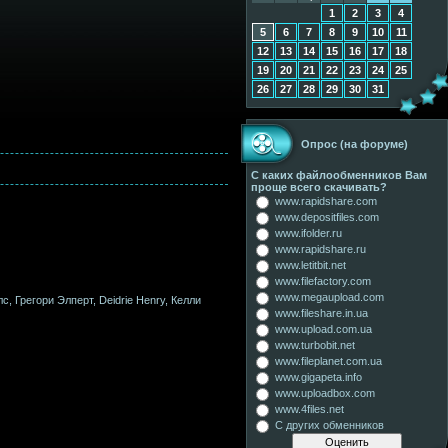
1
2
3
4
5
6
7
8
9
10
11
12
13
14
15
16
17
18
19
20
21
22
23
24
25
26
27
28
29
30
31
Опрос (на форуме)
С каких файлообменников Вам
проще всего скачивать?
www.rapidshare.com
www.depositfiles.com
www.ifolder.ru
www.rapidshare.ru
www.letitbit.net
www.filefactory.com
www.megaupload.com
, Грегори Элперт, Deidrie Henry, Келли
www.fileshare.in.ua
www.upload.com.ua
www.turbobit.net
www.fileplanet.com.ua
www.gigapeta.info
www.uploadbox.com
www.4files.net
С других обменников