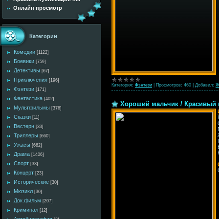
Онлайн просмотр
Категории
Комедии
[1122]
Боевики
[759]
Детективы
[67]
Приключения
[196]
Категория:
Фэнтези
|
Просмотров:
460
|
Добавил:
Ж
Фэнтези
[171]
Фантастика
[402]
Хороший мальчик / Красивый ма
Мультфильмы
[376]
Сказки
[11]
Вестерн
[33]
Триллеры
[660]
Ужасы
[662]
Драма
[1406]
Спорт
[33]
Концерт
[23]
Исторические
[30]
Мюзикл
[30]
Док.фильм
[207]
Криминал
[12]