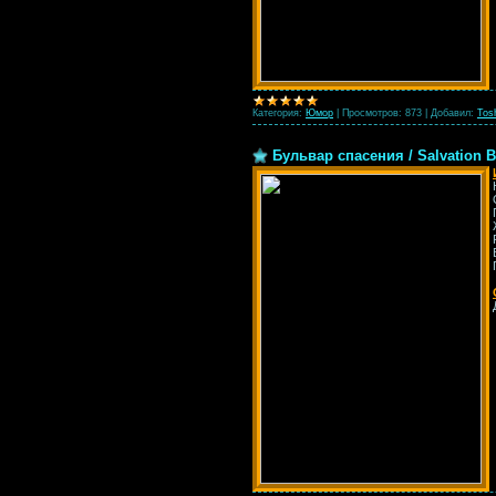
Категория:
Юмор
|
Просмотров:
873
|
Добавил:
Tos
Бульвар спасения / Salvation B