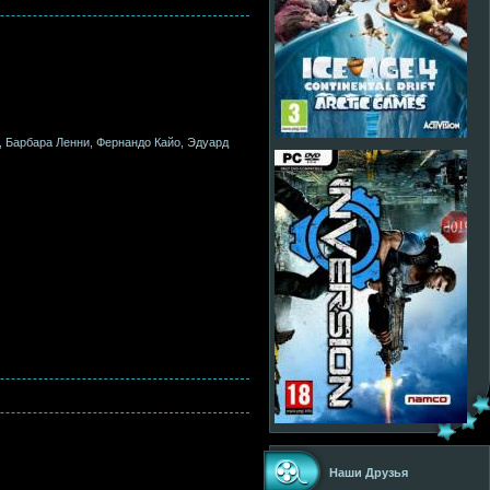
, Барбара Ленни, Фернандо Кайо, Эдуард
Наши Друзья