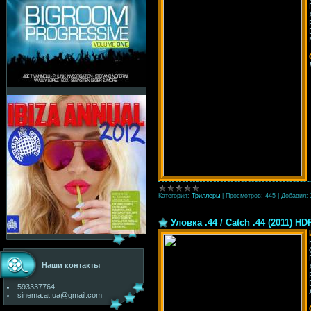
Категория:
Триллеры
|
Просмотров:
445
|
Добавил:
Уловка .44 / Catch .44 (2011) HD
Наши контакты
593337764
sinema.at.ua@gmail.com