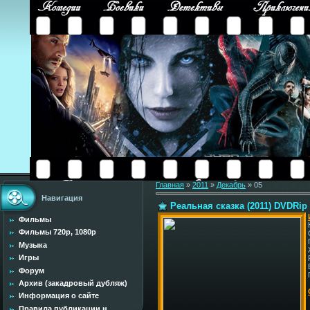
Главная
»
2011
»
Декабрь
»
05
Навигация
Реальная сказка (2011) DVDRip
Фильмы
Фильмы 720p, 1080p
Музыка
Игры
Форум
Архив (закадровый дубляж)
Информация о сайте
Правила публикации н...