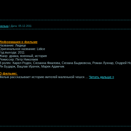
нюлька
|
Дата:
05.12.2011
Информация о фильме
Название: Лидице
Оригинальное название: Lidice
Год выхода: 2011
Жанр: драма, военный, история
Режиссер: Петр Николаев
В ролях: Карел Роден, Сюзанна Фиалова, Сюзана Быджовска, Роман Лукнар, Ондрей Но
Ян Бударж, Вацлав Ирачек, Марек Адамчик
О фильме:
Фильм рассказывает историю жителей маленькой чешск
...
Читать дальше »