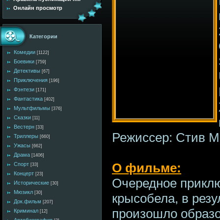
Онлайн просмотр
Категории
Комедии
[1122]
Боевики
[759]
Детективы
[67]
Приключения
[196]
Фэнтези
[171]
Фантастика
[402]
Мультфильмы
[376]
Сказки
[11]
Вестерн
[33]
Режиссер: Стив М
Триллеры
[660]
Ужасы
[662]
Драма
[1406]
О фильме:
Спорт
[33]
Концерт
[23]
Очередное приклю
Исторические
[30]
Мюзикл
[30]
крысобела, в резу
Док.фильм
[207]
произошло образо
Криминал
[12]