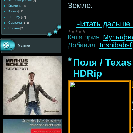
Автобиография
[3]
Земле.
Криминал
[0]
Юмор
[48]
ТВ-Шоу
[47]
...
Читать дальше 
Сериалы
[171]
Прочее
[7]
Категория:
Мультфи
Добавил:
Toshibabsf
Музыка
Поля / Texas 
HDRip