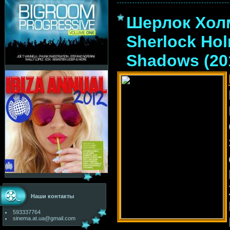
Шерлок Холм
Sherlock Ho
Shadows (20
Наши контакты
593337764
sinema.at.ua@gmail.com