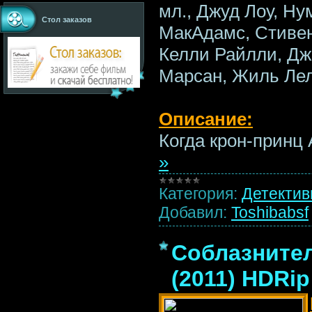
мл., Джуд Лоу, Ну
Стол заказов
МакАдамс, Стивен
Келли Райлли, Д
Марсан, Жиль Ле
Описание:
Когда крон-принц
»
Категория:
Детекти
Добавил:
Toshibabsf
Соблазнител
(2011) HDRip