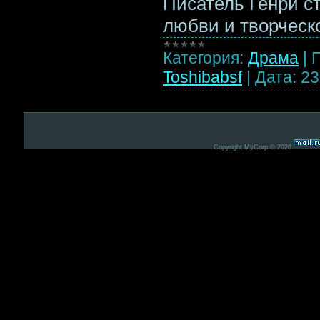
Писатель Генри с
любви и творческ
Категория:
Драма
|
Toshibabsf
|
Дата:
23
Copyright MyCorp © 2026