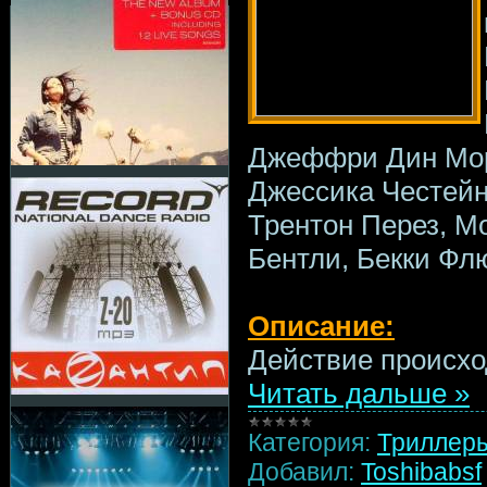
Джеффри Дин Мор
Джессика Честейн,
Трентон Перез, М
Бентли, Бекки Флю
Описание:
Действие происхо
Читать дальше »
Категория:
Триллер
Добавил:
Toshibabsf