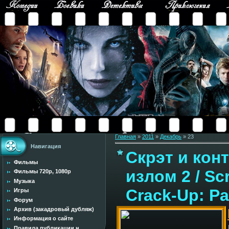
Главная
»
2011
»
Декабрь
»
23
Навигация
Скрэт и кон
Фильмы
излом 2 / Scr
Фильмы 720p, 1080p
Музыка
Crack-Up: Pa
Игры
Форум
Архив (закадровый дубляж)
Информация о сайте
Правила публикации н...