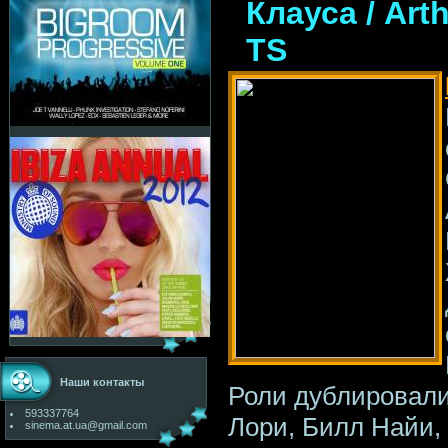
Клауса / Art
TS
Наши контакты
Роли дублировал
593337764
Лори, Билл Найи,
sinema.at.ua@gmail.com