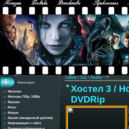
Главная
»
2011
»
Декабрь
»
20
Навигация
Хостел 3 / Hos
Фильмы
DVDRip
Фильмы 720p, 1080p
Музыка
Игры
Форум
Архив (закадровый дубляж)
Информация о сайте
Правила публикации н...