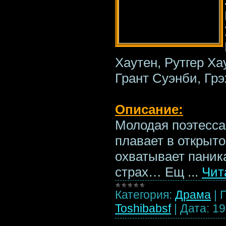
Хаутен, Рутгер Ха
Грант Суэнби, Гр
Описание:
Молодая поэтесса
плавает в открыто
охватывает пани
страх… Ещ
...
Чит
Категория:
Драма
|
Toshibabsf
|
Дата:
19