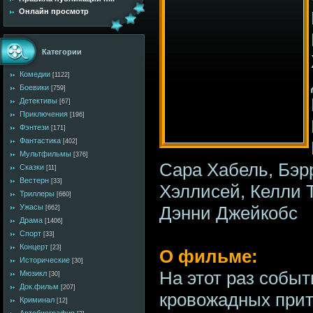
Онлайн просмотр
Категории
Комедии
[1122]
Боевики
[759]
Детективы
[67]
Приключения
[196]
Фэнтези
[171]
Фантастика
[402]
Мультфильмы
[376]
Сара Хабель, Бэр
Сказки
[11]
Вестерн
[33]
Хэллисей, Келли 
Триллеры
[660]
Дэнни Джейкобс
Ужасы
[662]
Драма
[1406]
Спорт
[33]
Концерт
[23]
О фильме:
Исторические
[30]
На этот раз событ
Мюзикл
[30]
Док.фильм
[207]
кровожадных прит
Криминал
[12]