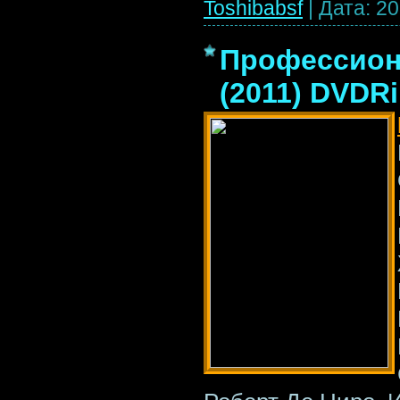
Toshibabsf
|
Дата:
20
Профессионал
(2011) DVDR