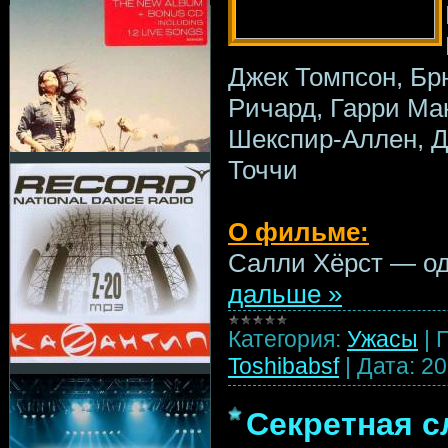
Джек Томпсон, Бр
Ричард, Гарри Ма
Шекспир-Аллен, Д
Точчи
О фильме:
Салли Хёрст — о
дальше »
Категория:
Ужасы
|
Toshibabsf
|
Дата:
20
Секретная с