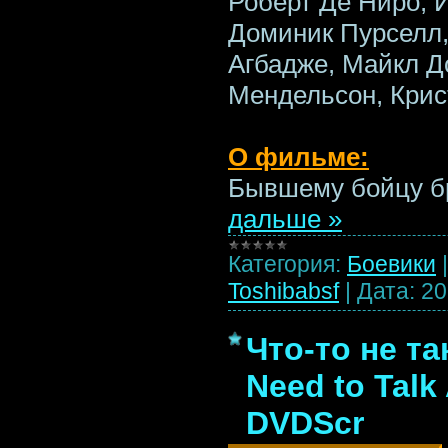
Роберт Де Ниро, 
Доминик Пурселл,
Агбадже, Майкл Д
Мендельсон, Крис
О фильме:
Бывшему бойцу б
дальше »
Категория:
Боевики
Toshibabsf
|
Дата:
20
Что-то не та
Need to Talk
DVDScr