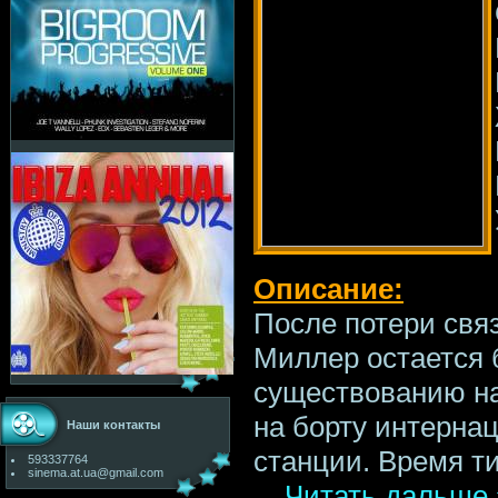
Описание:
После потери свя
Миллер остается б
существованию на
на борту интерна
Наши контакты
станции. Время т
593337764
sinema.at.ua@gmail.com
...
Читать дальше 