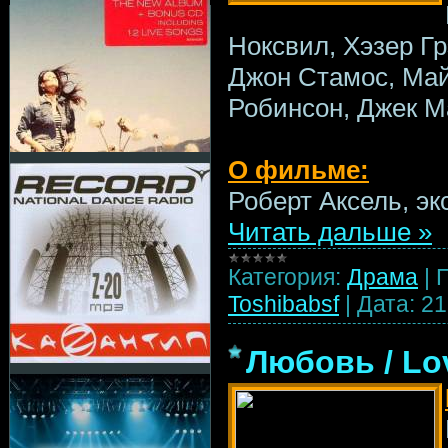
Ноксвил, Хэзер Г
Джон Стамос, Май
Робинсон, Джек М
О фильме:
Роберт Аксель, э
Читать дальше »
Категория:
Драма
|
Toshibabsf
|
Дата:
21
Любовь / Lo