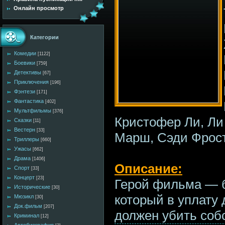
Онлайн просмотр
Категории
Комедии
[1122]
Боевики
[759]
Детективы
[67]
Приключения
[196]
Фэнтези
[171]
Фантастика
[402]
Мультфильмы
[376]
Кристофер Ли, Ли
Сказки
[11]
Вестерн
[33]
Марш, Сэди Фрос
Триллеры
[660]
Ужасы
[662]
Драма
[1406]
Описание:
Спорт
[33]
Концерт
[23]
Герой фильма — б
Исторические
[30]
который в уплату 
Мюзикл
[30]
Док.фильм
[207]
должен убить соб
Криминал
[12]