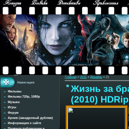
Главная
»
2011
»
Декабрь
»
21
Навигация
Жизнь за бра
Фильмы
(2010) НDRip
Фильмы 720p, 1080p
Музыка
Игры
Форум
Архив (закадровый дубляж)
Информация о сайте
Правила публикации н...