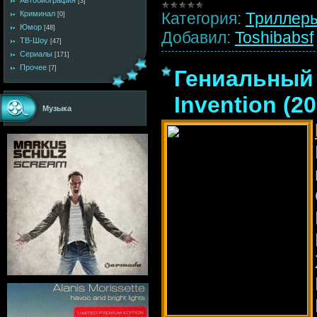
Автобиография
[3]
Категория:
Триллер
Криминал
[0]
Юмор
[48]
Добавил:
Toshibabsf
ТВ-Шоу
[47]
Сериалы
[171]
Прочее
[7]
Гениальный п
Invention (2
Музыка