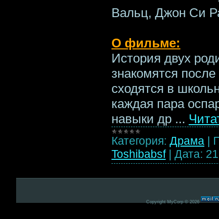
Вальц, Джон Си Р
О фильме:
История двух род
знакомятся после 
сходятся в школьн
каждая пара оспа
навыки др
...
Чита
Категория:
Драма
|
Toshibabsf
|
Дата:
21
Copyright MyCorp © 2026