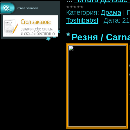
Стол заказов
Категория:
Драма
|
Toshibabsf
|
Дата:
21
Резня / Carn