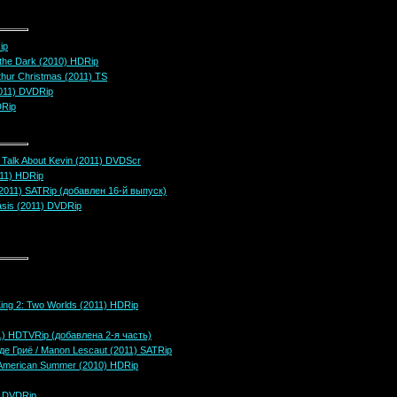
ip
 the Dark (2010) HDRip
hur Christmas (2011) TS
011) DVDRip
DRip
 Talk About Kevin (2011) DVDScr
011) HDRip
 (2011) SATRip (добавлен 16-й выпуск)
sis (2011) DVDRip
King 2: Two Worlds (2011) HDRip
1) HDTVRip (добавлена 2-я часть)
е Гриё / Manon Lescaut (2011) SATRip
 American Summer (2010) HDRip
) DVDRip