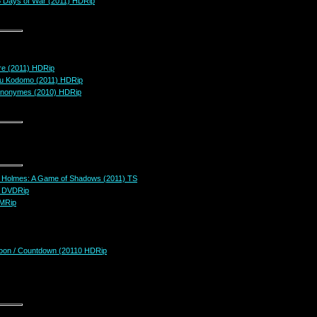
 5 Days of War (2011) HDRip
re (2011) HDRip
u Kodomo (2011) HDRip
anonymes (2010) HDRip
 Holmes: A Game of Shadows (2011) TS
) DVDRip
AMRip
oon / Countdown (20110 HDRip