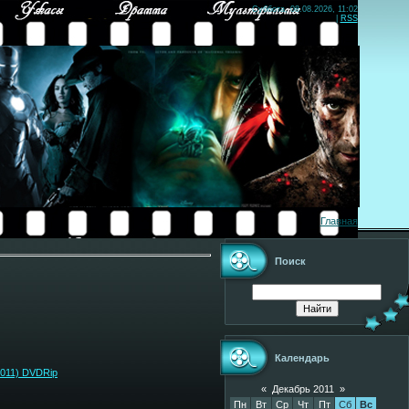
Суббота, 08.08.2026, 11:02
|
RSS
Главная
Поиск
Календарь
2011) DVDRip
«
Декабрь 2011
»
Пн
Вт
Ср
Чт
Пт
Сб
Вс