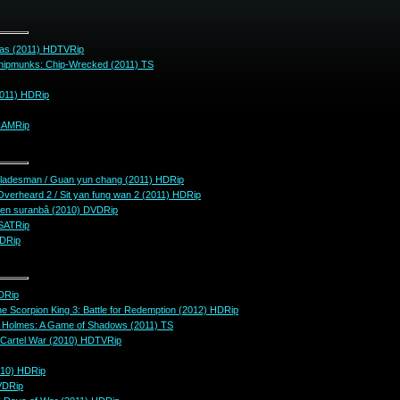
mas (2011) HDTVRip
Chipmunks: Chip-Wrecked (2011) TS
2011) HDRip
CAMRip
ladesman / Guan yun chang (2011) HDRip
erheard 2 / Sit yan fung wan 2 (2011) HDRip
den suranbâ (2010) DVDRip
 SATRip
HDRip
HDRip
 Scorpion King 3: Battle for Redemption (2012) HDRip
 Holmes: A Game of Shadows (2011) TS
/ Cartel War (2010) HDTVRip
010) HDRip
VDRip