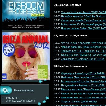
20 Декабря, Вторник
18:20
Хостел 3 / Hostel: Part III (2011) DVDR
18:08
Не бойся темноты / Don't Be Afraid of
12:43
Секретная служба Санта-Клауса / Art
12:33
Бой с тенью 3D: Последний раунд (2
00:05
Профессионал / Killer Elite (2011) DV
19 Декабря, Понедельник
23:51
Что-то не так с Кевином / We Need to
23:27
Черные бабочки / Black Butterflies (2
21:43
Танцуют все! - 4 / Танцюють всі! - 4
21:40
Оазис Оскара: Выпуск 3 / Oscar's Oa
18:38
Заражение / Contagion (2011) HDRip
18 Декабря, Воскресенье
19:45
Однажды в Новый год (2011) SATRip
19:09
Наёмники / Mercenaries (2011) HDRip
17:34
Во имя короля 2 / In the Name of the 
16:24
Не сдавайся / Restless (2011) HDRip
15:37
Мешок с костями / Bag of bones (201
Наши контакты
14:28
Манон Леско, или История кавалера д
13:11
Американское лето / The Pool Boys /
593337764
sinema.at.ua@gmail.com
12:49
Ундина / Ondine (2009) HDRip
12:34
Ронал-варвар / Ronal barbaren (2011