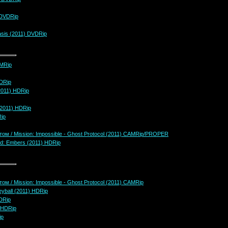
 DVDRip
sis (2011) DVDRip
AMRip
DRip
2011) HDRip
(2011) HDRip
ip
м / Mission: Impossible - Ghost Protocol (2011) CAMRip/PROPER
ed: Embers (2011) HDRip
 / Mission: Impossible - Ghost Protocol (2011) CAMRip
yball (2011) HDRip
DRip
 HDRip
ip