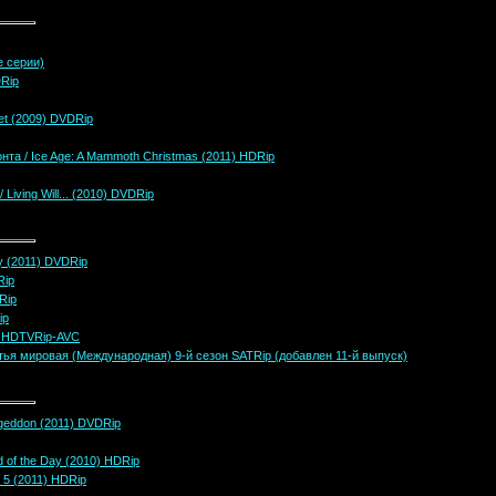
е серии)
DRip
et (2009) DVDRip
та / Ice Age: A Mammoth Christmas (2011) HDRip
Living Will... (2010) DVDRip
y (2011) DVDRip
Rip
Rip
ip
7) HDTVRip-AVC
тья мировая (Международная) 9-й сезон SATRip (добавлен 11-й выпуск)
geddon (2011) DVDRip
 of the Day (2010) HDRip
n 5 (2011) HDRip