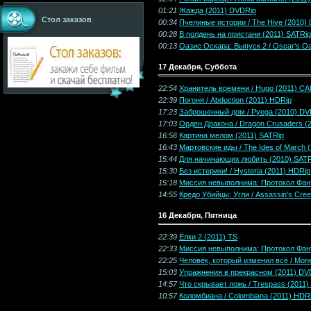
01:21
Жажда (2011) DVDRip
Стол заказов
00:34
Пчелиные истории / The Hive (2010)
00:28
В полдень на пристани (2011) SATRip
00:13
Оазис Оскара: Выпуск 2 / Oscar's Oa
17 Декабря, Суббота
22:54
Хранитель времени / Hugo (2011) C
22:39
Погоня / Abduction (2011) HDRip
17:23
Заброшенный дом / Pyega (2010) DV
17:03
Орден Дракона / Dragon Crusaders (
16:56
Картина мелом (2011) SATRip
16:43
Мартовские иды / The Ides of March 
15:44
Для начинающих любить (2010) SATR
15:30
Без истерики! / Hysteria (2011) HDRip
15:18
Миссия невыполнима: Протокол Фанто
14:55
Кредо Убийцы: Угли / Assassin's Cre
16 Декабря, Пятница
22:39
Ёлки 2 (2011) TS
22:33
Миссия невыполнима: Протокол Фантом
22:25
Человек, который изменил всё / Mone
15:03
Упражнения в прекрасном (2011) DV
14:57
Что скрывает ложь / Trespass (2011)
10:57
Коломбиана / Colombiana (2011) HDR