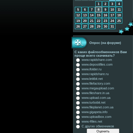
1
2
3
4
5
6
7
8
9
10
11
12
13
14
15
16
17
18
19
20
21
22
23
24
25
26
27
28
29
30
31
Опрос (на форуме)
С каких файлообменников Вам
проще всего скачивать?
www.rapidshare.com
www.depositfiles.com
www.ifolder.ru
www.rapidshare.ru
www.letitbit.net
www.filefactory.com
www.megaupload.com
www.fileshare.in.ua
www.upload.com.ua
www.turbobit.net
www.fileplanet.com.ua
www.gigapeta.info
www.uploadbox.com
www.4files.net
С других обменников