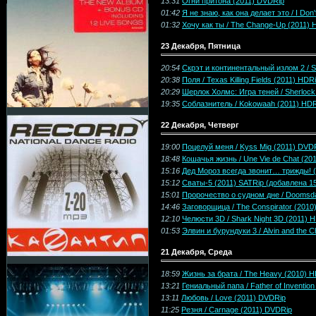
13:31
Огни притона (2011) DVDRip
01:42
Я не знаю, как она делает это / I Do
01:32
Хочу как ты / The Change-Up (2011) 
23 Декабря, Пятница
20:54
Скрэт и континентальный излом 2 / Sc
20:38
Поля / Texas Killing Fields (2011) HDR
20:29
Шерлок Холмс: Игра теней / Sherloc
19:35
Соблазнитель / Kokowaah (2011) HDR
22 Декабря, Четверг
19:00
Поцелуй меня / Kyss Mig (2011) DVD
18:48
Кошачья жизнь / Une Vie de Chat (20
15:16
Дед Мороз всегда звонит… трижды! 
15:12
Сваты-5 (2011) SATRip (добавлена 1
15:01
Пророчество о судном дне / Doomsd
14:46
Заговорщица / The Conspirator (2010
12:10
Челюсти 3D / Shark Night 3D (2011) 
01:53
Элвин и бурундуки 3 / Alvin and the
21 Декабря, Среда
18:59
Жизнь за брата / The Heavy (2010) 
13:21
Гениальный папа / Father of Inventio
13:11
Любовь / Love (2011) DVDRip
11:25
Резня / Carnage (2011) DVDRip