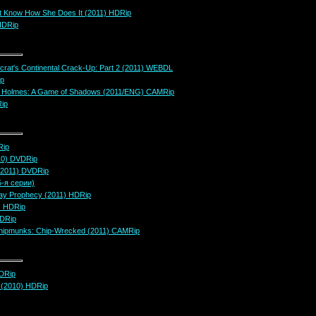
n't Know How She Does It (2011) HDRip
HDRip
rat's Continental Crack-Up: Part 2 (2011) WEBDL
ip
k Holmes: A Game of Shadows (2011/ENG) CAMRip
ip
Rip
10) DVDRip
(2011) DVDRip
5-я серии)
ay Prophecy (2011) HDRip
) HDRip
HDRip
 Chipmunks: Chip-Wrecked (2011) CAMRip
НDRip
n (2010) HDRip