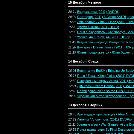
15 Декабря, Четверг
20:14
Бездельники (2011) DVDRip
20:04
Светофор (2011) 3 Сезон SATRip (вс
15:27
Линчевание / Линч / Lincz (2010) DV
15:20
Уруми / Urumi (2011) HDRip
12:03
Няня с сюрпризом / My Nanny's Secr
11:51
Уловка .44 / Catch .44 (2011) HDRip
11:42
Ледниковый период: Рождество мамон
11:28
Дом грёз / Dream House (2011) HDRip
11:19
Жизнь продолжается / Жить будем... / 
14 Декабря, Среда
18:01
Воспитание Бобби / Bringing Up Bobb
15:16
Поля / Texas Killing Fields (2011) DVD
12:32
Смертельные игры / Arena (2011) HD
12:21
Дом грёз / Dream House (2011) DVDR
12:10
Целуя девушек / Kiss the Girls (199
10:37
Украинская битва экстрасенсов. Тре
13 Декабря, Вторник
18:43
Армагеддон пришельцев / Alien Arma
17:29
Аноним / Anonymous (2011) DVDRip
11:11
Военные игры / War Games: At the End
10:58
Пункт назначения 5 / Final Destinatio