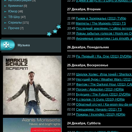
Автобиография
12:10
5 дней в августе / 5 Days of August /
[3]
Криминал
[0]
27 Декабря, Вторник
Юмор
[48]
ТВ-Шоу
[47]
11:08
Рыжик в Зазеркалье (2011) TVRip
Сериалы
[171]
11:00
Маппеты / The Muppets (2011) TS
Прочее
10:49
Последний землянин / L'ultimo terrest
[7]
10:38
Ловцы забытых голосов / Hoshi wo O
00:05
Анонимные романтики / Les émotifs 
Музыка
26 Декабря, Понедельник
21:39
Ра. Первый! / Ra. One (2011) DVDRip
25 Декабря, Воскресенье
22:55
Шерлок Холмс: Игра теней / Sherlock
18:50
Несущий бурю / Weather Wars (2011
18:37
Фантом / The Darkest Hour (2011) C
18:30
Погоня / Abduction (2011) HDRip
18:01
Будущее / The Future (2011) DVDRip
17:54
6 стволов / 6 Guns (2010) HDRip
01:08
Обратный отсчет / Ka-woon-teu-da-w
01:01
Смешарики. Начало (2011) TS
00:54
Пожары / Incendies (2010) HDRip
24 Декабря, Суббота