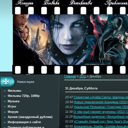
Главная
»
2011
»
Декабрь
Навигация
31 Декабря, Суббота
Фильмы
Фильмы 720p, 1080p
20:47
Секретная служба Санты: Шалуны про
Музыка
19:34
Новые приключения Аладдина (2011)
Игры
19:12
Уральские Пельмени / Снегодяи (201
Форум
11:39
О чём ещё говорят мужчины (2011) 
11:29
Волшебные родители / Волшебные пок
Архив (закадровый дубляж)
01:03
«Старый» Новый год / New Year's Eve
Информация о сайте
00:55
Апокалипсис Зомби / Zombie Apocaly
Правила публикации н...