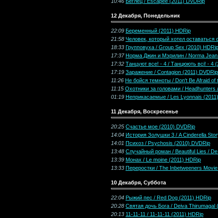
10:46
Беглец / Escapee (2011) DVDRip
12 Декабря, Понедельник
22:09
Беременный (2011) HDRip
21:58
Человек, который хотел оставаться соб
18:33
Групповуха / Group Sex (2010) HDRi
17:37
Норма Джин и Мэрилин / Norma Jean 
17:32
Танцуют все! - 4 / Танцюють всі! - 4
17:19
Заражение / Contagion (2011) DVDRip
11:26
Не бойся темноты / Don't Be Afraid of
11:15
Охотники за головами / Headhunters 
01:19
Неприкасаемые / Les Lyonnais (2011
11 Декабря, Воскресенье
20:25
Счастье мое (2010) DVDRip
14:04
История Золушки 3 / A Cinderella St
14:01
Психоз / Psychosis (2010) DVDRip
13:48
Случайный роман / Beautiful Lies / D
13:39
Монах / Le moine (2011) HDRip
13:33
Переростки / The Inbetweeners Movie
10 Декабря, Суббота
22:04
Рыжий пес / Red Dog (2011) HDRip
20:28
Святая дочь Бога / Deiva Thirumagal
20:13
11-11-11 / 11-11-11 (2011) HDRip