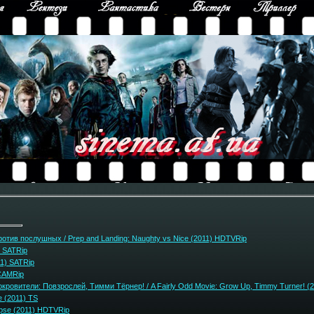
тив послушных / Prep and Landing: Naughty vs Nice (2011) HDTVRip
 SATRip
1) SATRip
CAMRip
ровители: Повзрослей, Тимми Тёрнер! / A Fairly Odd Movie: Grow Up, Timmy Turner! (
 (2011) TS
pse (2011) HDTVRip