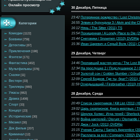
Онлайн просмотр
30 Декабря, Пятница
23:42
Потерянное рождество / Lost Christ
16:55
Элвин и бурундуки 3 / Alvin and the 
Категории
16:12
Нянь / The Sitter (2011) TS
15:54
Похищенная / A Lonely Place to Die (
Комедии
[1122]
15:44
Снеговики / Snowmen (2010) DVDRip
Боевики
[759]
15:36
Иван Царевич и Серый Волк (2011) 
Детективы
[67]
Приключения
[196]
29 Декабря, Четверг
Фэнтези
[171]
14:46
Пропавший мастер меча / The Lost B
Фантастика
[402]
12:34
На прослушке 2 / Подслушанное 2 / Ov
Мультфильмы
[376]
12:18
Золотой сон / Golden Slumber / Gôru
Сказки
[11]
12:09
Сергей Бодров. Где ты, брат? (2011)
Вестерн
[33]
11:59
Огнедышащий / Firebreather (2010) 
Триллеры
[660]
Ужасы
[662]
28 Декабря, Среда
Драма
[1406]
20:49
Список смертников / Kill List (2011) 
Спорт
[33]
19:02
Царь скорпионов: Книга мертвых / The
Концерт
[23]
18:51
Шерлок Холмс: Игра теней / Sherlock
Исторические
[30]
15:31
Война картелей / Disrupt / Dismantle 
Мюзикл
[30]
15:21
Джок / Jock (2011) DVDRip
Док.фильм
[207]
15:15
Ученик Санты / Santa's Apprentice (2
Криминал
[12]
12:16
Расплата за всё / Company (2002) D