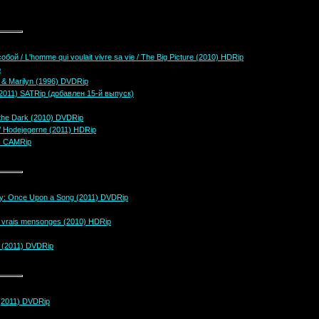
ой / L'homme qui voulait vivre sa vie / The Big Picture (2010) HDRip
p
& Marilyn (1996) DVDRip
 (2011) SATRip (добавлен 15-й выпуск)
 the Dark (2010) DVDRip
/ Hodejegerne (2011) HDRip
) CAMRip
ory: Once Upon a Song (2011) DVDRip
e vrais mensonges (2010) HDRip
 (2011) DVDRip
 (2011) DVDRip