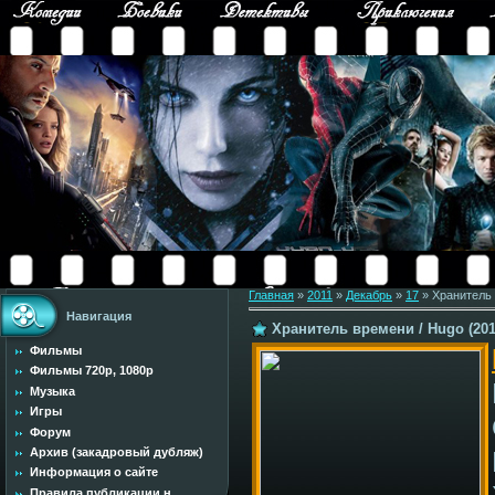
Главная
»
2011
»
Декабрь
»
17
» Хранитель 
Навигация
Хранитель времени / Hugo (20
Фильмы
Фильмы 720p, 1080p
Музыка
Игры
Форум
Архив (закадровый дубляж)
Информация о сайте
Правила публикации н...