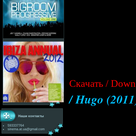
Cкачать / Down
/ Hugo (201
Наши контакты
593337764
sinema.at.ua@gmail.com