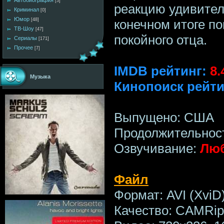
Автобиография
[3]
реакцию удивител
Криминал
[0]
Юмор
конечном итоге по
[48]
ТВ-Шоу
[47]
покойного отца.
Сериалы
[171]
Прочее
[7]
IMDB рейтинг:
8.
Музыка
Кинопоиск рейти
Выпущено: США
Продолжительност
Озвучивание:
Люб
Файл
Формат: AVI (XviD
Качество: CAMRip