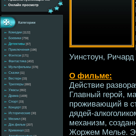
Онлайн просмотр
Категории
Комедии
[1122]
Боевики
[759]
Детективы
[67]
Приключения
[196]
Уинстоун, Ричар
Фэнтези
[171]
Фантастика
[402]
Мультфильмы
[376]
Сказки
О фильме:
[11]
Вестерн
[33]
Действие развора
Триллеры
[660]
Ужасы
[662]
Главный герой, м
Драма
[1406]
проживающий в ст
Спорт
[33]
Концерт
[23]
дядей-алкоголико
Исторические
[30]
Мюзикл
[30]
механизм, созда
Док.фильм
[207]
Жоржем Мелье. Эт
Криминал
[12]