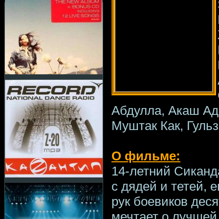
Абдулла, Акаш Ад
Муштак Как, Гульз
О фильме:
14-летний Сиканд
с дядей и тетей, 
рук боевиков дес
мечтает о лучшей 