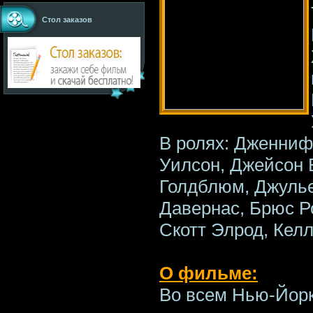
Стол заказов
В ролях: Дженниф
Уилсон, Джейсон
Голдблюм, Джулье
Давернас, Брюс Р
Скотт Элрод, Кел
О фильме:
Во всем Нью-Йорк