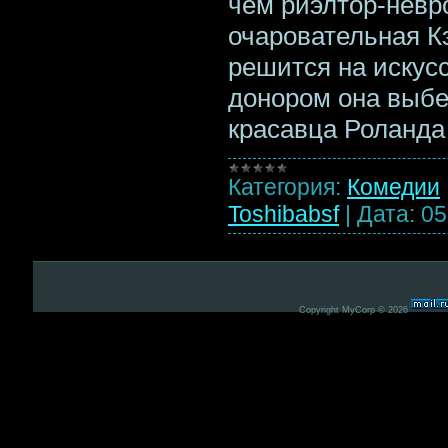
чем риэлтор-невр
очаровательная Кэ
решится на искус
донором она выбе
красавца Ролан
Категория:
Комедии
Toshibabsf
|
Дата:
05
Copyright MyCorp © 2026