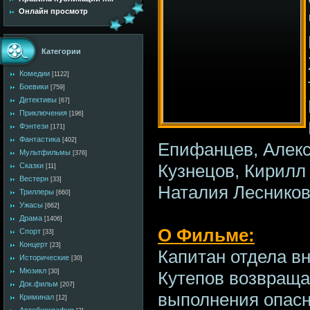
Онлайн просмотр
Категории
Комедии
[1122]
Боевики
[759]
Детективы
[67]
Приключения
[196]
Фэнтези
[171]
Фантастика
[402]
Епифанцев, Алекс
Мультфильмы
[376]
Кузнецов, Кирилл 
Сказки
[11]
Вестерн
[33]
Наталия Лесников
Триллеры
[660]
Ужасы
[662]
Драма
[1406]
О Фильме:
Спорт
[33]
Концерт
[23]
Капитан отдела в
Исторические
[30]
Мюзикл
[30]
Кутепов возвраща
Док.фильм
[207]
выполнения опасн
Криминал
[12]