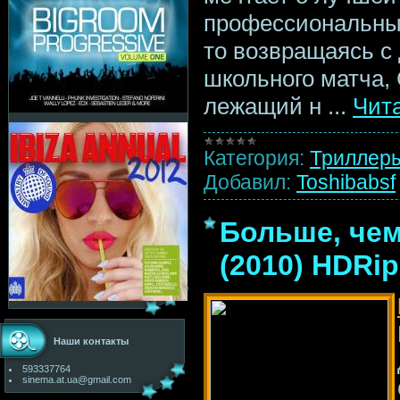
профессиональным
то возвращаясь с
школьного матча,
лежащий н
...
Чит
Категория:
Триллер
Добавил:
Toshibabsf
Больше, чем 
(2010) HDRip
Наши контакты
593337764
sinema.at.ua@gmail.com