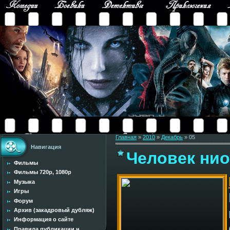
Главная
»
2010
»
Декабрь
»
05
Навигация
Человек нио
Фильмы
Фильмы 720p, 1080p
Музыка
Игры
Форум
Архив (закадровый дубляж)
Информация о сайте
Правила публикации н...