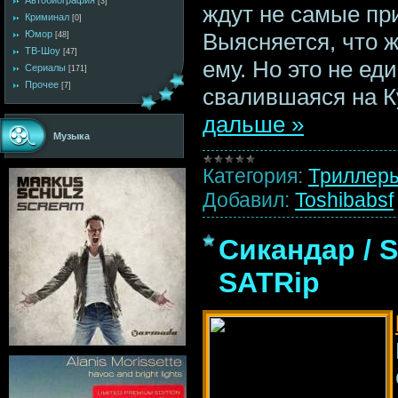
Автобиография
[3]
ждут не самые пр
Криминал
[0]
Юмор
Выясняется, что 
[48]
ТВ-Шоу
[47]
ему. Но это не ед
Сериалы
[171]
Прочее
[7]
свалившаяся на К
дальше »
Музыка
Категория:
Триллер
Добавил:
Toshibabsf
Сикандар / S
SATRip