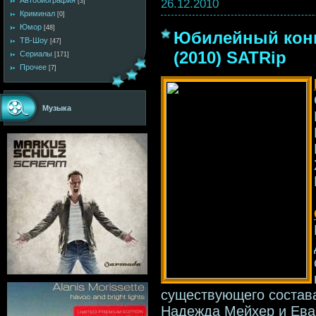
Автобиография
26.12.2010
[3]
Криминал
[0]
Юмор
[48]
Юбилейный конц
ТВ-Шоу
[47]
(2010) SATRip
Сериалы
[171]
Прочее
[7]
Музыка
существующего состав
Надежда Мейхер и Ева