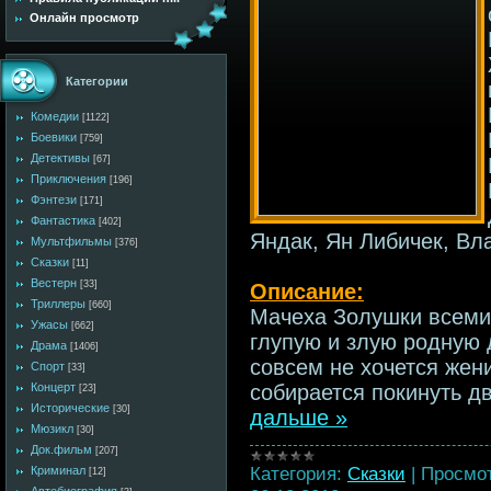
Онлайн просмотр
Категории
Комедии
[1122]
Боевики
[759]
Детективы
[67]
Приключения
[196]
Фэнтези
[171]
Фантастика
[402]
Яндак, Ян Либичек, В
Мультфильмы
[376]
Сказки
[11]
Вестерн
[33]
Описание:
Триллеры
[660]
Мачеха Золушки всеми
Ужасы
[662]
глупую и злую родную 
Драма
[1406]
совсем не хочется жени
Спорт
[33]
Концерт
собирается покинуть дв
[23]
Исторические
[30]
дальше »
Мюзикл
[30]
Док.фильм
[207]
Категория:
Сказки
|
Просмот
Криминал
[12]