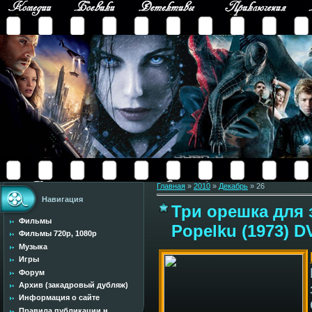
Главная
»
2010
»
Декабрь
»
26
Навигация
Три орешка для з
Фильмы
Popelku (1973) D
Фильмы 720p, 1080p
Музыка
Игры
Форум
Архив (закадровый дубляж)
Информация о сайте
Правила публикации н...