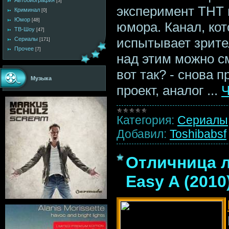
Автобиография
[3]
эксперимент ТНТ 
Криминал
[0]
Юмор
[48]
юмора. Канал, кот
ТВ-Шоу
[47]
испытывает зрител
Сериалы
[171]
Прочее
[7]
над этим можно с
вот так? - снова 
Музыка
проект, аналог
...
Ч
Категория:
Сериалы
Добавил:
Toshibabsf
Отличница л
Easy A (2010