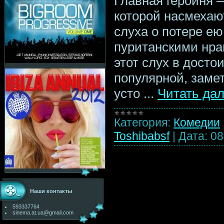
Главная героиня 
которой насмехаю
слуха о потере ею
пуританскими нра
этот слух в досто
популярной, заме
усто
...
Читать да
Категория:
Комедии
Toshibabsf
|
Дата:
08
Наши контакты
593337764
sinema.at.ua@gmail.com