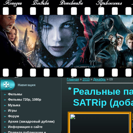
Главная
»
2010
»
Декабрь
»
09
Навигация
Реальные па
Фильмы
SATRip (доб
Фильмы 720p, 1080p
Музыка
Игры
Форум
Архив (закадровый дубляж)
Информация о сайте
Правила публикации н...