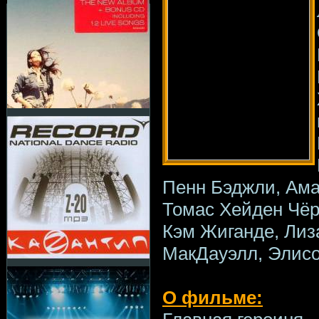
Пенн Бэджли, Ама
Томас Хейден Чёр
Кэм Жиганде, Лиз
МакДауэлл, Элис
О фильме: