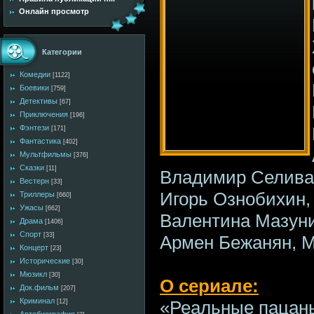
Онлайн просмотр
Категории
Комедии
[1122]
Боевики
[759]
Детективы
[67]
Приключения
[196]
Фэнтези
[171]
Фантастика
[402]
Мультфильмы
[376]
Сказки
[11]
Владимир Селива
Вестерн
[33]
Игорь Ознобихин,
Триллеры
[660]
Ужасы
[662]
Валентина Мазуни
Драма
[1406]
Спорт
[33]
Армен Бежанян, М
Концерт
[23]
Исторические
[30]
Мюзикл
[30]
О сериале:
Док.фильм
[207]
Криминал
«Реальные пацаны
[12]