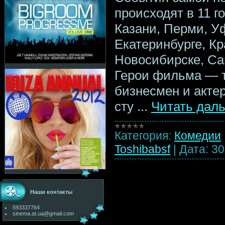
происходят в 11 г
Казани, Перми, У
Екатеринбурге, Кр
Новосибирске, Са
Герои фильма — т
бизнесмен и актер
сту
...
Читать дал
Категория:
Комедии
Toshibabsf
|
Дата:
30
Наши контакты
593337764
sinema.at.ua@gmail.com