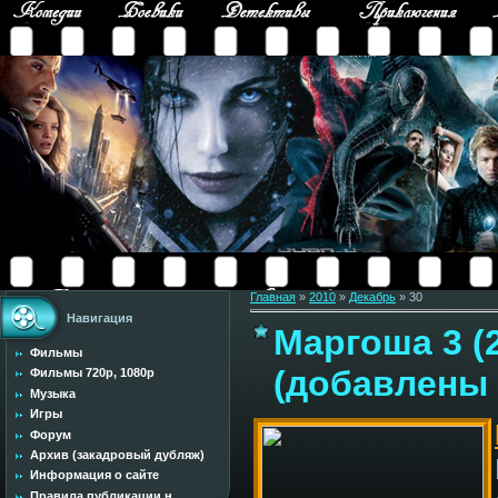
Главная
»
2010
»
Декабрь
»
30
Навигация
Маргоша 3 (
Фильмы
(добавлены 
Фильмы 720p, 1080p
Музыка
Игры
Форум
Архив (закадровый дубляж)
Информация о сайте
Правила публикации н...