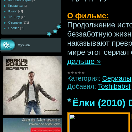
Автобиография
[3]
Криминал
[0]
Юмор
[48]
О фильме:
ТВ-Шоу
[47]
Продолжение истор
Сериалы
[171]
Прочее
[7]
беззаботную жизн
наказывают превр
Музыка
мире этот сериал
дальше »
Категория:
Сериалы
Добавил:
Toshibabsf
Ёлки (2010)