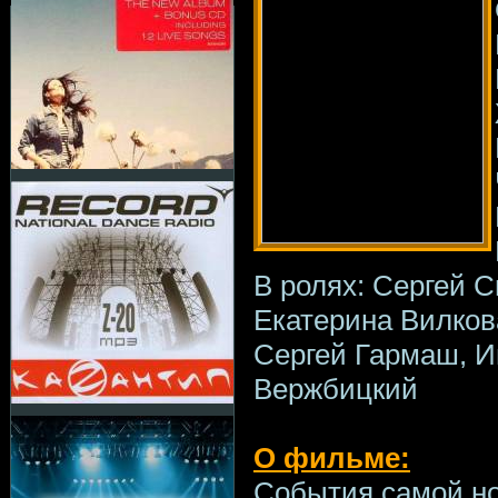
В ролях: Сергей С
Екатерина Вилков
Сергей Гармаш, Ив
Вержбицкий
О фильме:
События самой н