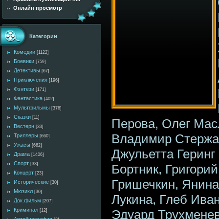
Онлайн просмотр
Категории
Комедии
[1122]
Боевики
[759]
Детективы
[67]
Приключения
[196]
Фэнтези
[171]
Фантастика
[402]
Мультфильмы
[376]
Сказки
[11]
Перова, Олег Мас
Вестерн
[33]
Владимир Стержак
Триллеры
[660]
Ужасы
[662]
Джульетта Геринг
Драма
[1406]
Спорт
[33]
Бортник, Григори
Концерт
[23]
Гришечкин, Янина
Исторические
[30]
Мюзикл
[30]
Лукина, Глеб Ива
Док.фильм
[207]
Криминал
Эдуард Трухмене
[12]