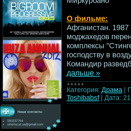
Миркурбано
О фильме:
Афганистан. 1987
моджахедов пере
комплексы "Стинге
господству в возд
Командир развед
дальше »
Категория:
Драма
|
Toshibabsf
|
Дата:
21
Наши контакты
593337764
sinema.at.ua@gmail.com