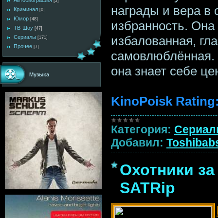
Автобиография
[3]
награды и вера в
Криминал
[0]
Юмор
[48]
избранность. Она
ТВ-Шоу
[47]
избалованная, гл
Сериалы
[171]
Прочее
[7]
самовлюблённая. 
она знает себе цен
Музыка
KinoPoisk Rating
Категория:
Сериа
Добавил:
Toshibab
Охотники за
SATRip