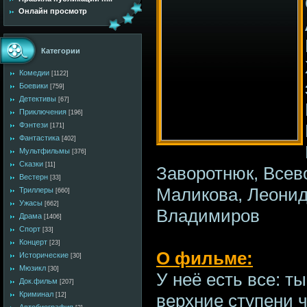
Онлайн просмотр
Категории
Комедии
[1122]
Боевики
[759]
Детективы
[67]
Приключения
[196]
Фэнтези
[171]
Фантастика
[402]
Мультфильмы
[376]
Сказки
[11]
Заворотнюк, Всев
Вестерн
[33]
Маликова, Леонид
Триллеры
[660]
Ужасы
[662]
Владимиров
Драма
[1406]
Спорт
[33]
Концерт
[23]
О фильме:
Исторические
[30]
Мюзикл
[30]
У неё есть все: т
Док.фильм
[207]
Криминал
верхние ступени 
[12]