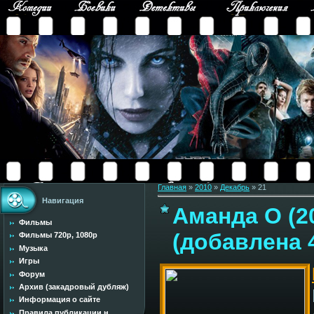
Главная
»
2010
»
Декабрь
»
21
Навигация
Аманда О (2
Фильмы
(добавлена 
Фильмы 720p, 1080p
Музыка
Игры
Форум
Архив (закадровый дубляж)
Информация о сайте
Правила публикации н...