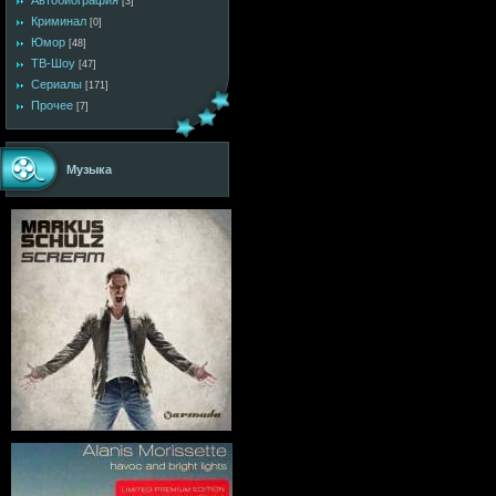
Автобиография
[3]
Криминал
[0]
Юмор
[48]
ТВ-Шоу
[47]
Сериалы
[171]
Прочее
[7]
Музыка