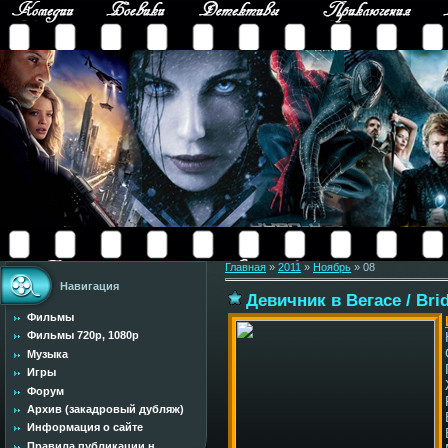
Главная
»
2011
»
Ноябрь
»
08
Навигация
Девичник в Вегасе / Bri
Фильмы
Фильмы 720p, 1080p
Музыка
Игры
Форум
Архив (закадровый дубляж)
Информация о сайте
Правила публикации н...