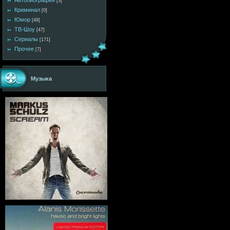
Автобиография
[3]
Криминал
[0]
Юмор
[48]
ТВ-Шоу
[47]
Сериалы
[171]
Прочее
[7]
Музыка