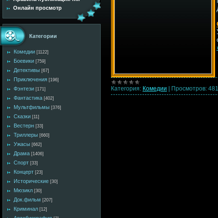
Онлайн просмотр
Категории
Комедии
[1122]
Боевики
[759]
Детективы
[67]
Приключения
[196]
Категория:
Комедии
|
Просмотров:
48
Фэнтези
[171]
Фантастика
[402]
Мультфильмы
[376]
Сказки
[11]
Вестерн
[33]
Триллеры
[660]
Ужасы
[662]
Драма
[1406]
Спорт
[33]
Концерт
[23]
Исторические
[30]
Мюзикл
[30]
Док.фильм
[207]
Криминал
[12]