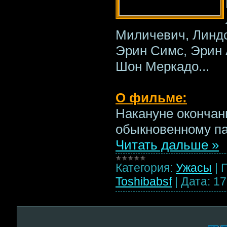
Миличевич, Линд
Эрин Симс, Эрин А
Шон Меркадо...
О фильме:
Накануне окончан
обыкновенному п
Читать дальше »
Категория:
Ужасы
|
Toshibabsf
|
Дата:
17