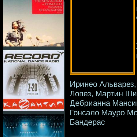
Иринео Альварез,
Лопез, Мартин Шин,
Дебрианна Манси
Гонсало Мауро Мо
Бандерас