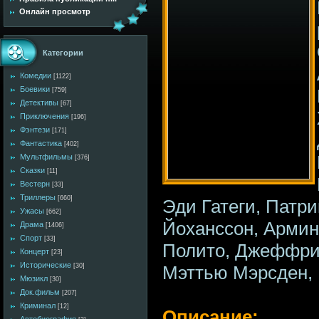
Онлайн просмотр
Категории
Комедии
[1122]
Боевики
[759]
Детективы
[67]
Приключения
[196]
Фэнтези
[171]
Фантастика
[402]
Мультфильмы
[376]
Сказки
[11]
Вестерн
[33]
Триллеры
[660]
Эди Гатеги, Патр
Ужасы
[662]
Йоханссон, Арми
Драма
[1406]
Спорт
[33]
Полито, Джеффри
Концерт
[23]
Исторические
[30]
Мэттью Мэрсден, 
Мюзикл
[30]
Док.фильм
[207]
Криминал
[12]
Описание: