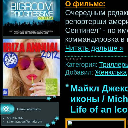
О фильме:
Очередным редак
репортерши амери
Сентинел" - по им
коммандировка в 
Читать дальше »
Категория:
Триллер
Добавил:
Женюлька
Майкл Джекс
иконы / Mich
Life of an Ic
Наши контакты
593337764
sinema.at.ua@gmail.com