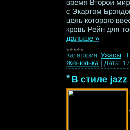
время Второй мир
с Экартом Брэндо
цель которого вв
кровь Рейн для то
дальше »
Категория:
Ужасы
|
Женюлька
|
Дата:
17
В стиле jazz