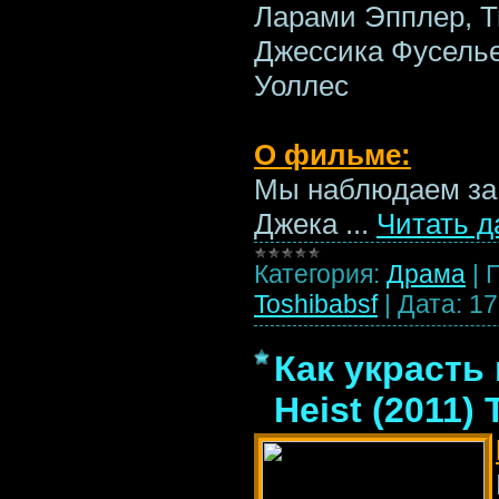
Ларами Эпплер, Т
Джессика Фуселье
Уоллес
О фильме:
Мы наблюдаем за 
Джека
...
Читать д
Категория:
Драма
|
Toshibabsf
|
Дата:
17
Как украсть 
Heist (2011) 