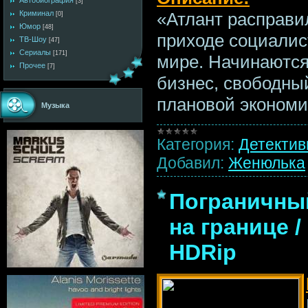
Автобиография
[3]
Криминал
«Атлант расправи
[0]
Юмор
[48]
приходе социалис
ТВ-Шоу
[47]
Сериалы
[171]
мире. Начинаются
Прочее
[7]
бизнес, свободны
плановой экономи
Музыка
Категория:
Детекти
Добавил:
Женюлька
Пограничный
на границе /
HDRip