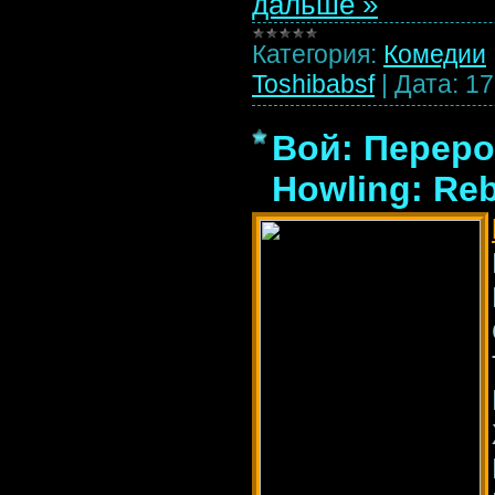
дальше »
Категория:
Комедии
Toshibabsf
|
Дата:
17
Вой: Переро
Howling: Reb