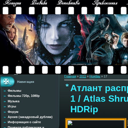
Главная
»
2011
»
Ноябрь
»
17
Навигация
Атлант расп
Фильмы
1 / Atlas Shr
Фильмы 720p, 1080p
Музыка
HDRip
Игры
Форум
Архив (закадровый дубляж)
Информация о сайте
Правила публикации н...