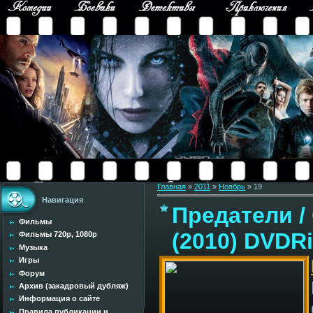
Главная
»
2011
»
Ноябрь
»
19
Навигация
Предатели /
Фильмы
(2010) DVDR
Фильмы 720p, 1080p
Музыка
Игры
Форум
Архив (закадровый дубляж)
Информация о сайте
Правила публикации н...