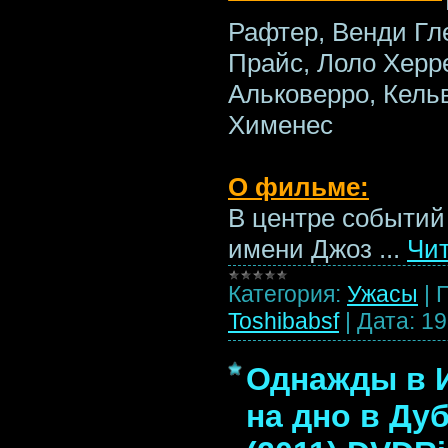
Рафтер, Венди Гл
Прайс, Лоло Херр
Альковерро, Кель
Хименес
О фильме:
В центре событий
имени Джоз
...
Чит
Категория:
Ужасы
|
Toshibabsf
|
Дата:
19
Однажды в И
на дно в Дуб