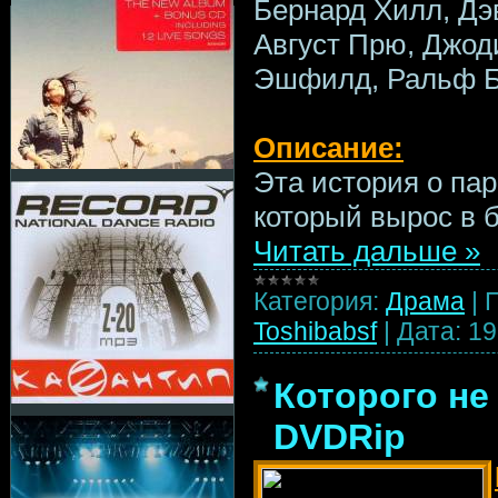
Бернард Хилл, Дэ
Август Прю, Джод
Эшфилд, Ральф 
Описание:
Эта история о па
который вырос в 
Читать дальше »
Категория:
Драма
|
Toshibabsf
|
Дата:
19
Которого не
DVDRip