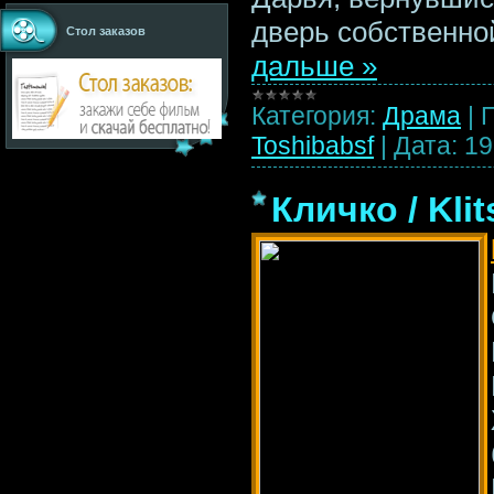
дверь собственно
Стол заказов
дальше »
Категория:
Драма
|
Toshibabsf
|
Дата:
19
Кличко / Kli