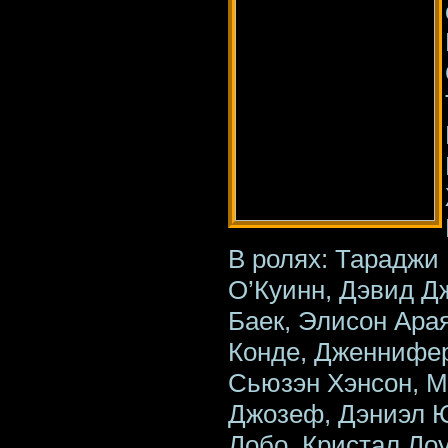
В ролях: Тараджи 
О’Куинн, Дэвид Д
Баек, Элисон Ара
Конде, Дженнифер
Сьюзэн Хэнсон, М
Джозеф, Дэниэл Ю
Лобо, Кристал Ло