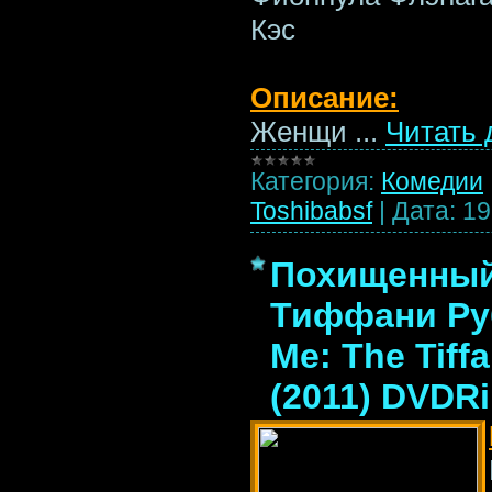
Кэс
Описание:
Женщи
...
Читать 
Категория:
Комедии
Toshibabsf
|
Дата:
19
Похищенный
Тиффани Руб
Me: The Tiff
(2011) DVDR