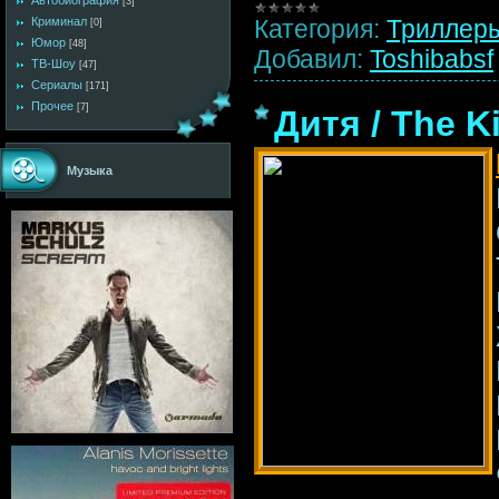
Автобиография
[3]
Категория:
Триллер
Криминал
[0]
Юмор
[48]
Добавил:
Toshibabsf
ТВ-Шоу
[47]
Сериалы
[171]
Прочее
[7]
Дитя / The K
Музыка