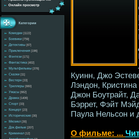
Онлайн просмотр
Категории
Комедии
[1122]
Боевики
[759]
Детективы
[67]
Приключения
[196]
Фэнтези
[171]
Фантастика
[402]
Мультфильмы
[376]
Куинн, Джо Эстев
Сказки
[11]
Вестерн
[33]
Лэндон, Кристина
Триллеры
[660]
Джон Боутрайт, Д
Ужасы
[662]
Драма
[1406]
Бэррет, Фэйт Мэй
Спорт
[33]
Концерт
[23]
Паула Нельсон и 
Исторические
[30]
Мюзикл
[30]
Док.фильм
[207]
О фильме:
...
Чит
Криминал
[12]