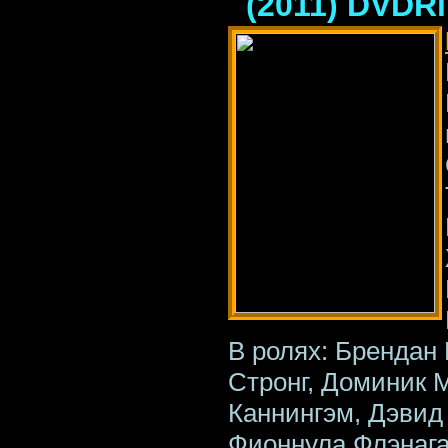
(2011) DVDR
В ролях: Брендан 
Стронг, Доминик 
Каннингэм, Дэвид
Фионнула Флэнага