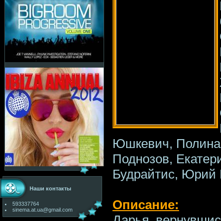
Юшкевич, Полина
Поднозов, Екатер
Будрайтис, Юрий 
Наши контакты
Описание:
593337764
sinema.at.ua@gmail.com
Дарья, вернувшис