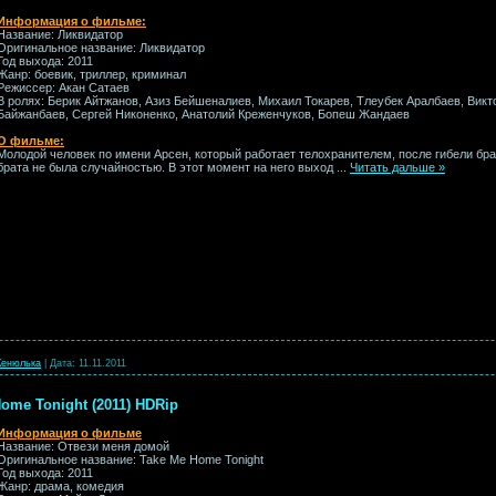
Информация о фильме:
Название: Ликвидатор
Оригинальное название: Ликвидатор
Год выхода: 2011
Жанр: боевик, триллер, криминал
Режиссер: Акан Сатаев
В ролях: Берик Айтжанов, Азиз Бейшеналиев, Михаил Токарев, Тлеубек Аралбаев, Вик
Байжанбаев, Сергей Никоненко, Анатолий Креженчуков, Бопеш Жандаев
О фильме:
Молодой человек по имени Арсен, который работает телохранителем, после гибели бр
брата не была случайностью. В этот момент на него выход
...
Читать дальше »
енюлька
|
Дата:
11.11.2011
ome Tonight (2011) HDRip
Информация о фильме
Название: Отвези меня домой
Оригинальное название: Take Me Home Tonight
Год выхода: 2011
Жанр: драма, комедия