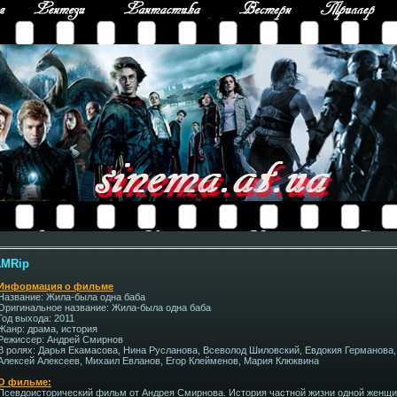
AMRip
Информация о фильме
Название: Жила-была одна баба
Оригинальное название: Жила-была одна баба
Год выхода: 2011
Жанр: драма, история
Режиссер: Андрей Смирнов
В ролях: Дарья Екамасова, Нина Русланова, Всеволод Шиловский, Евдокия Германова
Алексей Алексеев, Михаил Евланов, Егор Клейменов, Мария Клюквина
О фильме:
Псевдоисторический фильм от Андрея Смирнова. История частной жизни одной женщин