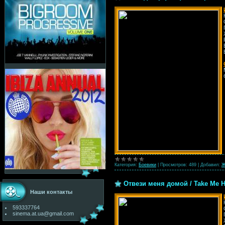
Категория:
Боевики
|
Просмотров:
489
|
Добавил:
Ж
Отвези меня домой / Take Me H
Наши контакты
593337764
sinema.at.ua@gmail.com