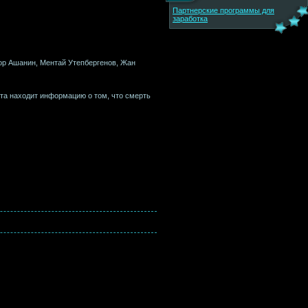
Партнерские программы для
заработка
тор Ашанин, Ментай Утепбергенов, Жан
ата находит информацию о том, что смерть