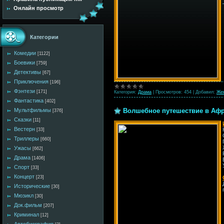
Онлайн просмотр
Категории
Комедии
[1122]
Боевики
[759]
Детективы
[67]
Приключения
[196]
Фэнтези
[171]
Категория:
Драма
|
Просмотров:
454
|
Добавил:
Же
Фантастика
[402]
Волшебное путешествие в Африк
Мультфильмы
[376]
Сказки
[11]
Вестерн
[33]
Триллеры
[660]
Ужасы
[662]
Драма
[1406]
Спорт
[33]
Концерт
[23]
Исторические
[30]
Мюзикл
[30]
Док.фильм
[207]
Криминал
[12]