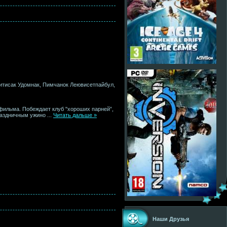
Китисак Удомнак, Пимчанок Леювисетпайбул,
фильма. Побеждает клуб "хороших парней”,
праздничным ужино
...
Читать дальше »
Наши Друзья