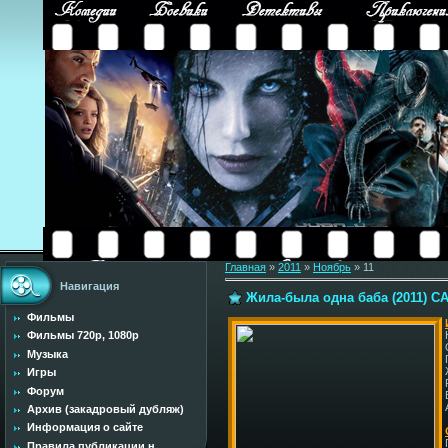
Главная
»
2011
»
Ноябрь
»
11
Навигация
Жила-была одна баба (2011) C
Фильмы
Фильмы 720p, 1080p
Музыка
Игры
Форум
Архив (закадровый дубляж)
Информация о сайте
Правила публикации н...