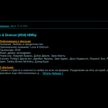
енюлька
|
Дата:
11.11.2011
& Distrust (2010) HDRip
Информация о фильме
Название: Любовь и предательство
Оригинальное название: Love & Distrust
Год выхода: 2010
Жанр: драма, мелодрама
Режиссер: Лоррейн Бракко, Дэйзи Джили, Эрик Кметц
В ролях: Роберт Дауни мл., Джеймс Франко, Эми Адамс, Доун Андерсон, Лоуренс Бек, 
Брин, Tanika Brown McKelvy, Дэвид Бурк
О фильме:
Сказка о страсти и опасности любви во всех ее формах. Разделение на пять историй,
красивых еще обеспокоенных д
...
Читать дальше »