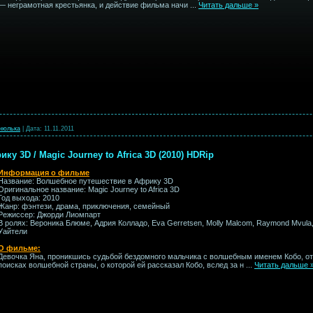
— неграмотная крестьянка, и действие фильма начи
...
Читать дальше »
нюлька
|
Дата:
11.11.2011
у 3D / Magic Journey to Africa 3D (2010) HDRip
Информация о фильме
Название: Волшебное путешествие в Африку 3D
Оригинальное название: Magic Journey to Africa 3D
Год выхода: 2010
Жанр: фэнтези, драма, приключения, семейный
Режиссер: Джорди Лиомпарт
В ролях: Вероника Блюме, Адрия Колладо, Eva Gerretsen, Molly Malcom, Raymond Mvula
Уайтели
О фильме:
Девочка Яна, проникшись судьбой бездомного мальчика с волшебным именем Кобо, от
поисках волшебной страны, о которой ей рассказал Кобо, вслед за н
...
Читать дальше 