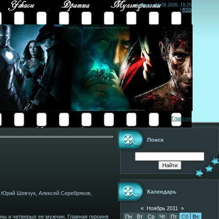
Четверг, 06.08.2026, 18:25
|
RSS
Главная
Поиск
Календарь
, Юрий Шевчук, Алексей Серебряков,
«
Ноябрь 2011
»
Пн
Вт
Ср
Чт
Пт
Сб
Вс
ы и четверых ее мужчин. Главная героиня