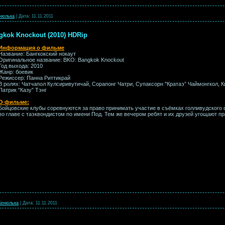
нюлька
|
Дата:
11.11.2011
gkok Knockout (2010) HDRip
Информация о фильме
Название: Бангкокский нокаут
Оригинальное название: BKO: Bangkok Knockout
Год выхода: 2010
Жанр: боевик
Режиссер: Панна Риттикрай
В ролях: Чатчапол Кулсиривутичай, Сорапонг Чатри, Супаксорн "Кратаэ” Чаймонгкол, 
Патрик "Казу” Тэнг
О фильме:
Бойцовские клубы соревнуются за право принимать участие в съёмках голливудского 
во главе с таэквондистом по имени Под. Тем же вечером ребят и их друзей угощают 
енюлька
|
Дата:
11.11.2011