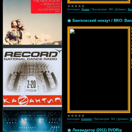
Категория:
Драма
|
Просмотров:
399
|
Добавил:
Же
Бангкокский нокаут / BKO: Ban
Категория:
Боевики
|
Просмотров:
381
|
Добавил:
Ж
Ликвидатор (2011) DVDRip