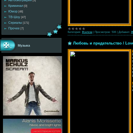
Автобиография
[3]
Криминал
[0]
Юмор
[48]
ТВ-Шоу
[47]
Сериалы
[171]
Прочее
[7]
Категория:
Фэнтези
|
Просмотров:
506
|
Добавил:
Ж
Любовь и предательство / Love 
Музыка