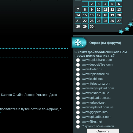
1
2
3
4
5
6
7
8
9
10
11
12
13
14
15
16
17
18
19
20
21
22
23
24
25
26
27
28
29
30
Опрос (на форуме)
С каких файлообменников Вам
проще всего скачивать?
www.rapidshare.com
www.depositfiles.com
www.ifolder.ru
www.rapidshare.ru
www.letitbit.net
www.filefactory.com
www.megaupload.com
www.fileshare.in.ua
, Карлос Олайя, Леонор Уотлинг, Джон
www.upload.com.ua
www.turbobit.net
www.fileplanet.com.ua
правляется в путешествие по Африке, в
www.gigapeta.info
»
www.uploadbox.com
www.4files.net
С других обменников