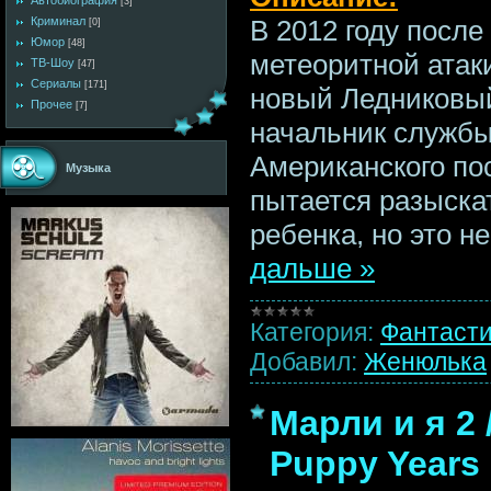
Автобиография
[3]
Криминал
В 2012 году посл
[0]
Юмор
[48]
метеоритной атак
ТВ-Шоу
[47]
Сериалы
[171]
новый Ледниковый
Прочее
[7]
начальник службы
Американского по
Музыка
пытается разыскат
ребенка, но это 
дальше »
Категория:
Фантаст
Добавил:
Женюлька
Марли и я 2 
Puppy Years 