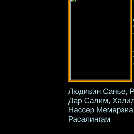
Людивин Санье, Р
Дар Салим, Халид
Нассер Мемарзиа 
Расалингам