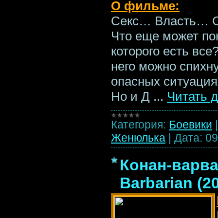
О фильме:
Секс… Власть… С
Что еще может по
которого есть все
него можно спихну
опасных ситуациях
Но и Д
...
Читать 
Категория:
Боевики
Женюлька
|
Дата:
09
Конан-варва
Barbarian (2