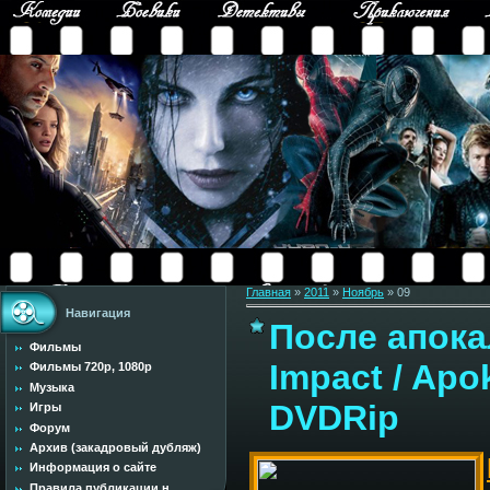
Главная
»
2011
»
Ноябрь
»
09
Навигация
После апокал
Фильмы
Impact / Apo
Фильмы 720p, 1080p
Музыка
DVDRip
Игры
Форум
Архив (закадровый дубляж)
Информация о сайте
Правила публикации н...