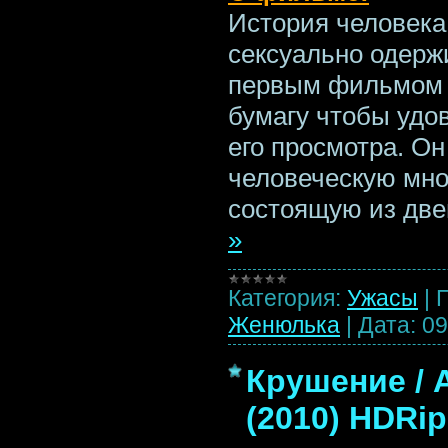
История человека
сексуально одер
первым фильмом 
бумагу чтобы удо
его просмотра. О
человеческую мног
состоящую из дв
»
Категория:
Ужасы
|
Женюлька
|
Дата:
09
Крушение / A
(2010) HDRip