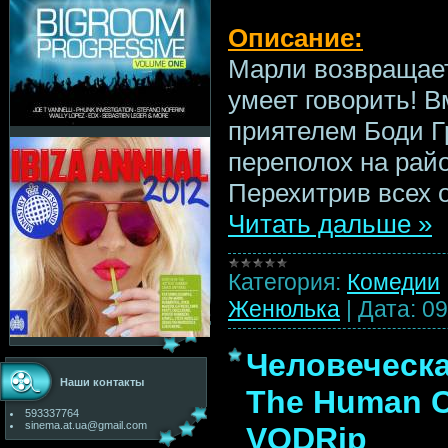
Описание:
Марли возвращаетс
умеет говорить! В
приятелем Боди Г
переполох на рай
Перехитрив всех 
Читать дальше »
Категория:
Комедии
Женюлька
|
Дата:
09
Человеческа
Наши контакты
The Human Ce
593337764
sinema.at.ua@gmail.com
VODRip