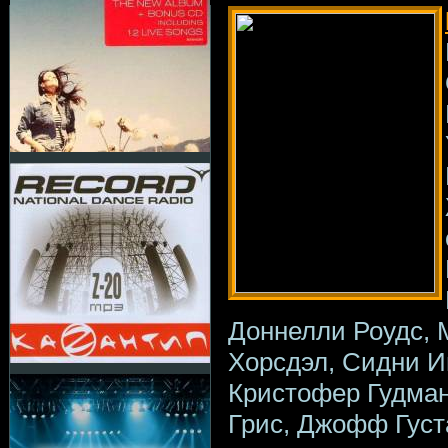
Доннелли Роудс, 
Хорсдэл, Сидни И
Кристофер Гудман
Грис, Джофф Гус