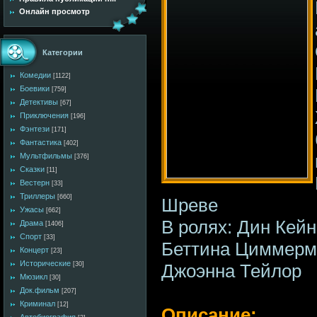
Онлайн просмотр
Категории
Комедии
[1122]
Боевики
[759]
Детективы
[67]
Приключения
[196]
Фэнтези
[171]
Фантастика
[402]
Мультфильмы
[376]
Сказки
[11]
Вестерн
[33]
Триллеры
[660]
Шреве
Ужасы
[662]
В ролях: Дин Кейн
Драма
[1406]
Спорт
[33]
Беттина Циммерма
Концерт
[23]
Исторические
[30]
Джоэнна Тейлор
Мюзикл
[30]
Док.фильм
[207]
Криминал
[12]
Описание: