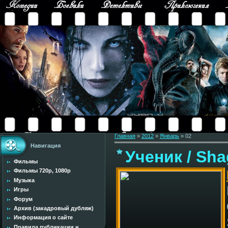
Главная
»
2012
»
Январь
»
02
Навигация
Ученик / Sha
Фильмы
Фильмы 720p, 1080p
Музыка
Игры
Форум
Архив (закадровый дубляж)
Информация о сайте
Правила публикации н...