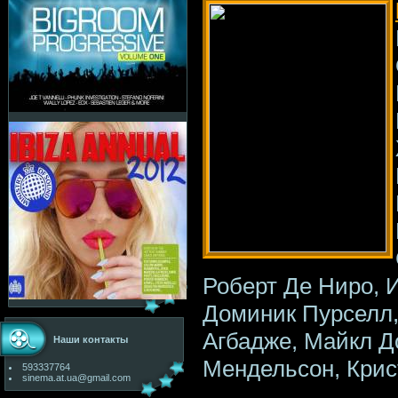
Роберт Де Ниро, 
Доминик Пурселл,
Агбадже, Майкл Д
Наши контакты
Мендельсон, Крис
593337764
sinema.at.ua@gmail.com