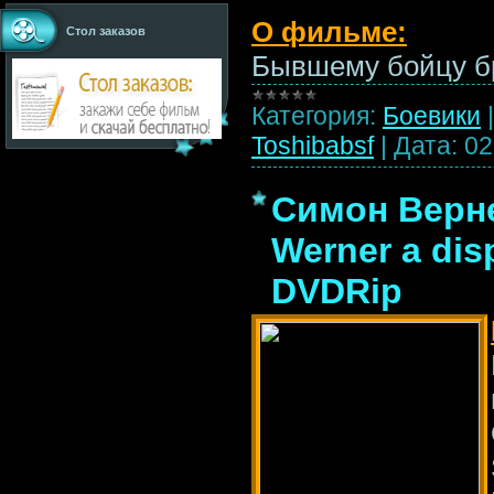
О фильме:
Стол заказов
Бывшему бойцу 
Категория:
Боевики
Toshibabsf
|
Дата:
02
Симон Вернер
Werner a disp
DVDRip