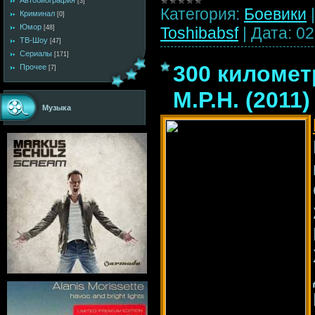
Автобиография
[3]
Категория:
Боевики
Криминал
[0]
Юмор
Toshibabsf
|
Дата:
02
[48]
ТВ-Шоу
[47]
Сериалы
[171]
300 километр
Прочее
[7]
M.P.H. (2011
Музыка