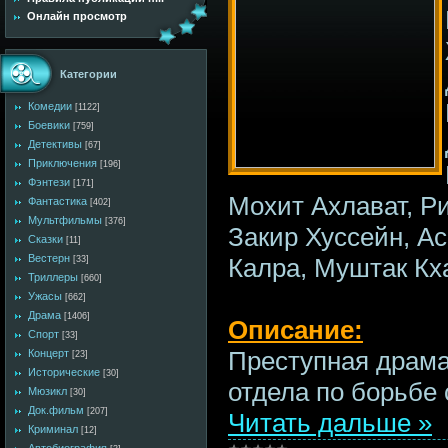
Онлайн просмотр
Категории
Комедии
[1122]
Боевики
[759]
Детективы
[67]
Приключения
[196]
Фэнтези
[171]
Мохит Ахлават, Р
Фантастика
[402]
Мультфильмы
[376]
Закир Хуссейн, А
Сказки
[11]
Вестерн
Калра, Муштак Кх
[33]
Триллеры
[660]
Ужасы
[662]
Драма
[1406]
Описание:
Спорт
[33]
Преступная драма
Концерт
[23]
Исторические
[30]
отдела по борьбе
Мюзикл
[30]
Док.фильм
[207]
Читать дальше »
Криминал
[12]