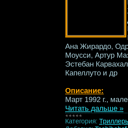
Ана Жирардо, Одр
Моусси, Артур Маз
Эстебан Карвахал
Капеллуто и др
Описание:
Март 1992 г., мал
Читать дальше »
Категория:
Триллер