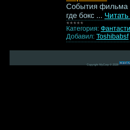
События фильма 
где бокс
...
Читать
Категория:
Фантаст
Добавил:
Toshibabsf
Copyright MyCorp © 2026