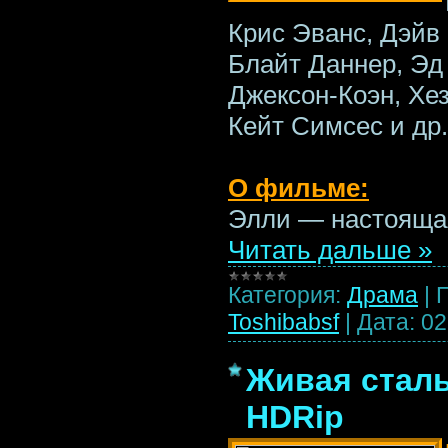
Крис Эванс, Дэйв
Блайт Даннер, Эд
Джексон-Коэн, Хез
Кейт Симсес и др.
О фильме:
Элли — настояща
Читать дальше »
Категория:
Драма
|
Toshibabsf
|
Дата:
02
Живая сталь 
HDRip