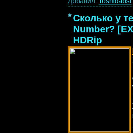
Добавил:
Toshibabsf
Сколько у те
Number? [EX
HDRip