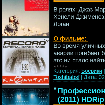
В ролях: Джаз Ма
Хенели Джименез,
Логан
О фильме:
Во время уличных
аварии погибает б
это ни стало найт
Категория:
Боевики
Toshibabsf
|
Дата:
02
Профессионал
(2011) HDRip