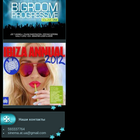
Наши контакты
593337764
sinema.at.ua@gmail.com