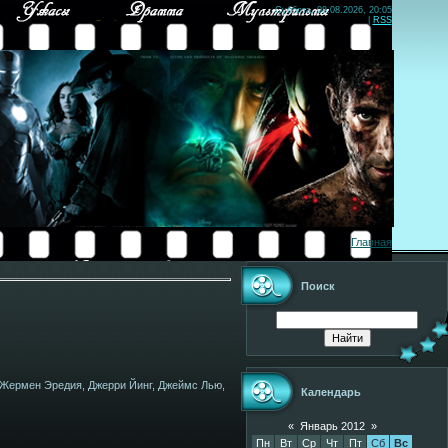
Суббота, 08.08.2026, 20:05
|
RSS
Главная
Поиск
н Жермен Эредия, Джерри Йинг, Джеймс Лью,
Календарь
«
Январь 2012
»
Пн
Вт
Ср
Чт
Пт
Сб
Вс