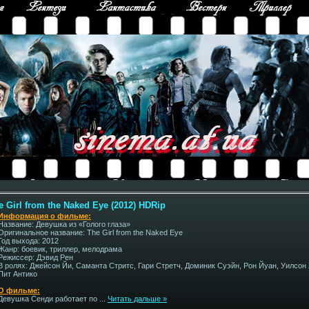
 Girl from the Naked Eye (2012) HDRip
Информация о фильме:
Название: Девушка из «Голого глаза»
Оригинальное название: The Girl from the Naked Eye
Год выхода: 2012
Жанр: боевик, триллер, мелодрама
Режиссер: Дэвид Рен
В ролях: Джейсон Йи, Саманта Стритс, Гари Стретч, Доминик Суэйн, Рон Йуан, Уилсо
Пит Антико
О фильме:
Девушка Сенди работает по
...
Читать дальше »