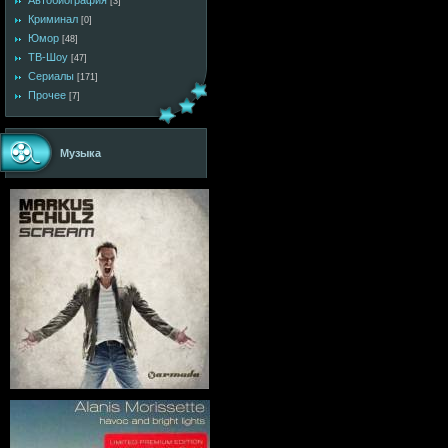
Автобиография
[3]
Криминал
[0]
Юмор
[48]
ТВ-Шоу
[47]
Сериалы
[171]
Прочее
[7]
Музыка