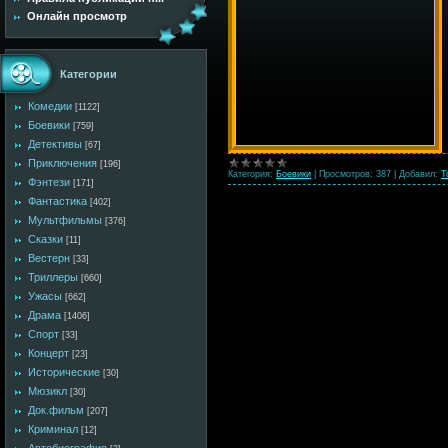
Онлайн просмотр
Категории
Комедии
[1122]
Боевики
[759]
Детективы
[67]
Приключения
[196]
Категория:
Боевики
|
Просмотров:
387
|
Добавил:
T
Фэнтези
[171]
Фантастика
[402]
Мультфильмы
[376]
Сказки
[11]
Вестерн
[33]
Триллеры
[660]
Ужасы
[662]
Драма
[1406]
Спорт
[33]
Концерт
[23]
Исторические
[30]
Мюзикл
[30]
Док.фильм
[207]
Криминал
[12]