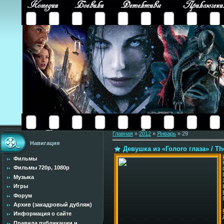
Главная
»
2012
»
Январь
»
29
Навигация
Девушка из «Голого глаза» / The
Фильмы
Фильмы 720p, 1080p
Музыка
Игры
Форум
Архив (закадровый дубляж)
Информация о сайте
Правила публикации н...