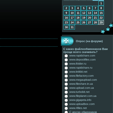
1
2
3
4
5
6
7
8
9
10
11
12
13
14
15
16
17
18
19
20
21
22
23
24
25
26
27
28
29
30
31
Опрос (на форуме)
С каких файлообменников Вам
проще всего скачивать?
www.rapidshare.com
www.depositfiles.com
www.ifolder.ru
www.rapidshare.ru
www.letitbit.net
www.filefactory.com
www.megaupload.com
www.fileshare.in.ua
www.upload.com.ua
www.turbobit.net
www.fileplanet.com.ua
www.gigapeta.info
www.uploadbox.com
www.4files.net
С других обменников