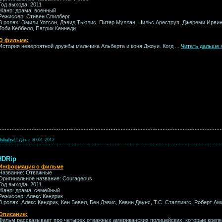
Год выхода: 2011
Жанр: драма, военный
Режиссер: Стивен Спилберг
В ролях: Эмили Уотсон, Дэвид Тьюлис, Питер Муллан, Нильс Ареструп, Джереми Ирвин
Тоби Кеббелл, Патрик Кеннеди
О фильме:
История невероятной дружбы мальчика Альберта и коня Джоуи. Когд
...
Читать дальше 
hibabsf
|
Дата:
30.01.2012
HDRip
Информация о фильме
Название: Отважные
Оригинальное название: Courageous
Год выхода: 2011
Жанр: драма, семейный
Режиссер: Алекс Кендрик
В ролях: Алекс Кендрик, Кен Бевел, Бен Дэвис, Кевин Даунс, Т.С. Сталлингс, Роберт А
Описание:
Фильм рассказывает про четырех отважных американских полицейских, которые креп