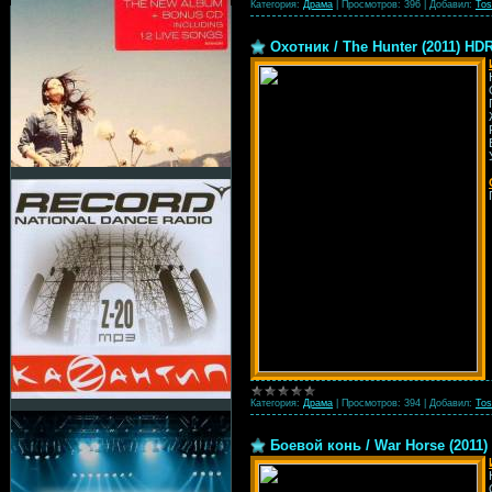
Категория:
Драма
|
Просмотров:
396
|
Добавил:
Tos
Охотник / The Hunter (2011) HD
Категория:
Драма
|
Просмотров:
394
|
Добавил:
Tos
Боевой конь / War Horse (2011