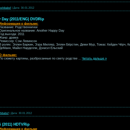
oshibabsf
|
Дата:
30.01.2012
 Day (2011/ENG) DVDRip
Информация о фильме:
Название: Родственнички
Оригинальное название: Another Happy Day
Год выхода: 2011
Жанр: драма
Режиссер: Сэм Левинсон
В ролях: Эллен Баркин, Эзра Миллер, Эллен Бёрстин, Деми Мур, Томас Хейден Чёрч, 
ДеМанн, Майкл Нарделли, Дэниэл Ельский
О фильме:
По сюжету картины, разбросанные по свету родстве
...
Читать дальше »
hibabsf
|
Дата:
30.01.2012
ti (2011) HDTVRip
Информация о фильме