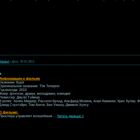
hibabsf
|
Дата:
30.01.2012
p
Информация о фильме
Название: Буря
Оригинальное название: The Tempest
Год выхода: 2010
Жанр: фэнтези, драма, мелодрама, комедия
Режиссер: Джули Тэймор
В ролях: Хелен Миррер, Расселл Брэнд, Альфред Молина, Алан Камминг, Крис Купер, Ф
Дэвид Стрэтэйрн, Том Конти, Бен Уишоу, Джимон Хунсу
О фильме:
Проспера управляет волшебным
...
Читать дальше »