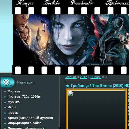
Главная
»
2012
»
Январь
»
30
Навигация
Гробница / The Shrine (2010) H
Фильмы
Фильмы 720p, 1080p
Музыка
Игры
Форум
Архив (закадровый дубляж)
Информация о сайте
Правила публикации н...