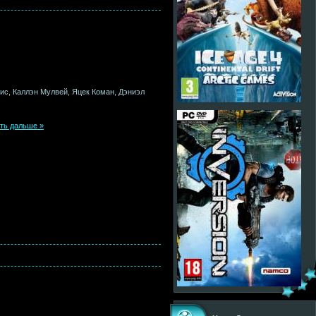
ис, Каллэн Мулвей, Яцек Коман, Дэниэл
ть дальше »