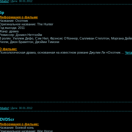
hibabsf
|
Дата:
30.01.2012
Rip
Информация о фильме
Название: Охотник
Оригинальное название: The Hunter
Год выхода: 2011
Жанр: драма
Режиссер: Дэниел Неттхейм
В ролях: Уиллем Дефо, Сэм Нил, Фрэнсис О’Коннор, Салливан Степлтон, Моргана Дейв
Уилли, Джон Брамптон, Джэйми Тимони
О фильме:
Психологическая драма, основанная на известном романе Джулии Ли «Охотник
...
Чита
hibabsf
|
Дата:
30.01.2012
) DVDScr
Информация о фильме:
Название: Боевой конь
Оригинальное название: War Horse