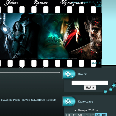
Четверг, 06.08.2026, 18:08
|
RSS
Главная
Поиск
 Паулино Нюнс, Лаура ДеКартере, Коннор
Календарь
«
Январь 2012
»
Пн
Вт
Ср
Чт
Пт
Сб
Вс