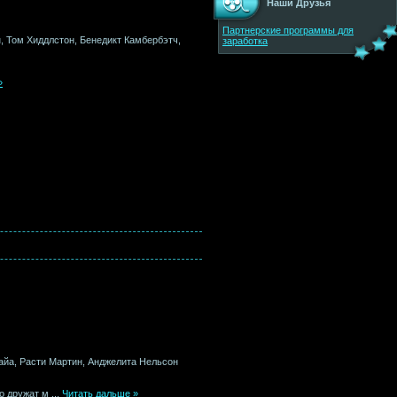
Наши Друзья
Партнерские программы для
, Том Хиддлстон, Бенедикт Камбербэтч,
заработка
»
майа, Расти Мартин, Анджелита Нельсон
ко дружат м
...
Читать дальше »