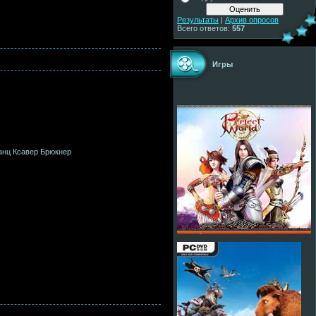
Результаты
|
Архив опросов
Всего ответов:
557
Игры
ранц Ксавер Брюкнер