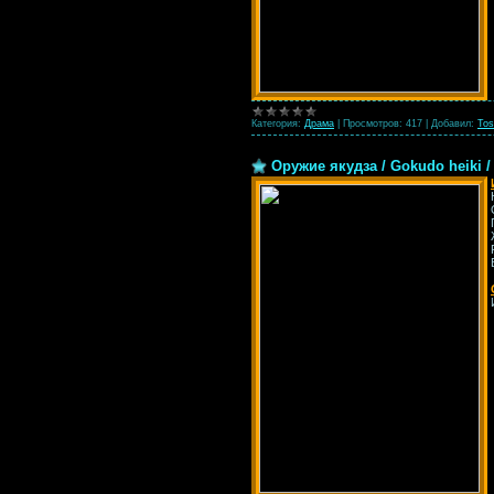
Категория:
Драма
|
Просмотров:
417
|
Добавил:
Tos
Оружие якудза / Gokudo heiki 