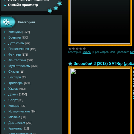
Онлайн просмотр
Категории
Комедии
[1122]
Боевики
[759]
Детективы
[67]
Приключения
[196]
Категория:
Ужасы
|
Просмотров:
358
|
Добавил:
Tos
Фэнтези
[171]
Фантастика
[402]
Зверобой-3 (2012) SATRip (доб
Мультфильмы
[376]
Сказки
[11]
Вестерн
[33]
Триллеры
[660]
Ужасы
[662]
Драма
[1406]
Спорт
[33]
Концерт
[23]
Исторические
[30]
Мюзикл
[30]
Док.фильм
[207]
Криминал
[12]