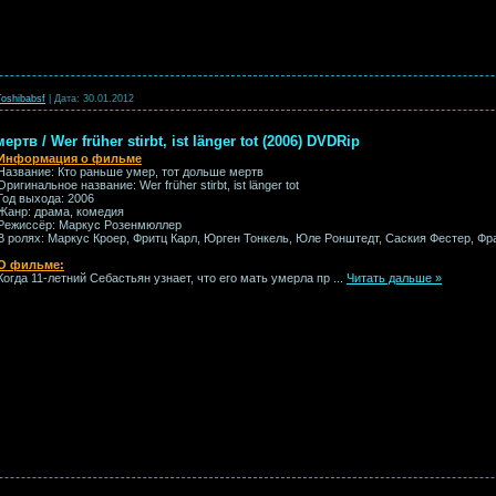
Toshibabsf
|
Дата:
30.01.2012
тв / Wer früher stirbt, ist länger tot (2006) DVDRip
Информация о фильме
Название: Кто раньше умер, тот дольше мертв
Оригинальное название: Wer früher stirbt, ist länger tot
Год выхода: 2006
Жанр: драма, комедия
Режиссёр: Маркус Розенмюллер
В ролях: Маркус Кроер, Фритц Карл, Юрген Тонкель, Юле Ронштедт, Саския Фестер, Ф
О фильме:
Когда 11-летний Себастьян узнает, что его мать умерла пр
...
Читать дальше »