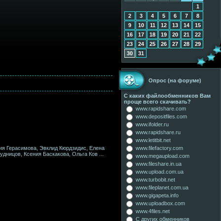
1
2
3
4
5
6
7
8
9
10
11
12
13
14
15
16
17
18
19
20
21
22
23
24
25
26
27
28
29
30
31
Опрос (на форуме)
С каких файлообменников Вам
проще всего скачивать?
www.rapidshare.com
www.depositfiles.com
www.ifolder.ru
www.rapidshare.ru
www.letitbit.net
ия Герасимова, Эвклид Кюрдзидис, Елена
www.filefactory.com
Чудницов, Ксения Баскакова, Ольга Ков
...
www.megaupload.com
www.fileshare.in.ua
www.upload.com.ua
www.turbobit.net
www.fileplanet.com.ua
www.gigapeta.info
www.uploadbox.com
www.4files.net
С других обменников