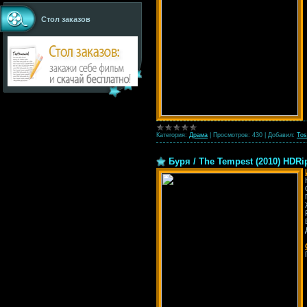
Стол заказов
Категория:
Драма
|
Просмотров:
430
|
Добавил:
Tos
Буря / The Tempest (2010) HDRi