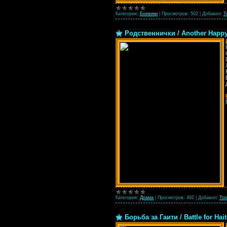
Категория:
Боевики
|
Просмотров:
502
|
Добавил:
T
Родственнички / Another Happy
Категория:
Драма
|
Просмотров:
492
|
Добавил:
Tos
Борьба за Гаити / Battle for Hai