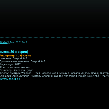
hibabsf
|
Дата:
30.01.2012
авлена 26-я серия)
Информация о фильме
Название: Зверобой-3
Оригинальное название: Зверобой-3
Год выхода: 2012
Жанр: криминал, мистика
Режиссер: Вячеслав Судов
Актеры: Дмитрий Ульянов, Юлия Вознесенская, Михаил Васьков, Андрей Вальц, Виктор
Баркевич, Анна Литкенс, Дмитрий Арбенин, Ольга Стрелецкая, Ирина Темичева, Олег 
Читать дальше »