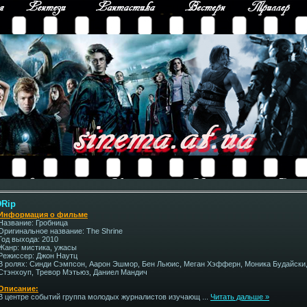
DRip
Информация о фильме
Название: Гробница
Оригинальное название: The Shrine
Год выхода: 2010
Жанр: мистика, ужасы
Режиссер: Джон Наутц
В ролях: Синди Сэмпсон, Аарон Эшмор, Бен Льюис, Меган Хэфферн, Моника Будайски,
Стэнхоуп, Тревор Мэтьюз, Даниел Мандич
Описание:
В центре событий группа молодых журналистов изучающ
...
Читать дальше »