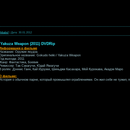
hibabsf
|
Дата:
30.01.2012
/ Yakuza Weapon (2011) DVDRip
Информация о фильме
Название: Оружие якудза
Оригинальное название: Gokudo heiki / Yakuza Weapon
Год выхода: 2011
Жанр: Фантастика, Боевик
Режиссер: Так Сакагучи, Юдай Ямагучи
В ролях: Дэннис Ганн, Кай Идзуми, Шиньджи Касахара, Мей Курокава, Акадзи Маро
О фильме:
История о обычном парне, который промышлял ограблениями. Он жил себе не тужил, 