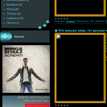
Автобиография
[3]
Криминал
[0]
Юмор
[48]
ТВ-Шоу
[47]
Сериалы
[171]
Категория:
Сериалы
|
Просмотров:
687
|
Добавил:
Прочее
[7]
Кто раньше умер, тот дольше мер
Музыка