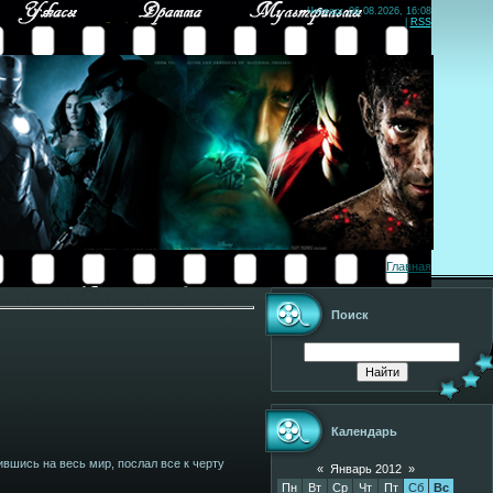
Четверг, 06.08.2026, 16:08
|
RSS
Главная
Поиск
Календарь
ившись на весь мир, послал все к черту
«
Январь 2012
»
Пн
Вт
Ср
Чт
Пт
Сб
Вс