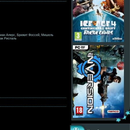
тиан Алерс, Брижит Фоссей, Мишель
ак Риспаль