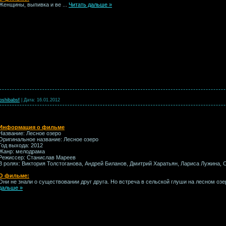
Женщины, выпивка и ве
...
Читать дальше »
oshibabsf
|
Дата:
16.01.2012
Информация о фильме
Название: Лесное озеро
Оригинальное название: Лесное озеро
Год выхода: 2012
Жанр: мелодрама
Режиссер: Станислав Мареев
В ролях: Виктория Толстоганова, Андрей Биланов, Дмитрий Харатьян, Лариса Лужина,
О фильме:
Они не знали о существовании друг друга. Но встреча в сельской глуши на лесном оз
дальше »