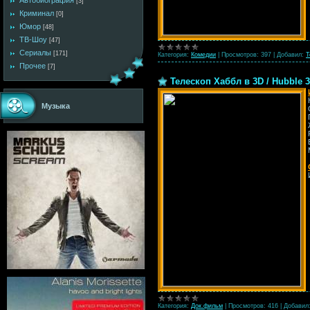
Автобиография
[3]
Криминал
[0]
Юмор
[48]
ТВ-Шоу
[47]
Сериалы
[171]
Категория:
Комедии
|
Просмотров:
397
|
Добавил:
T
Прочее
[7]
Телескоп Хаббл в 3D / Hubble 3
Музыка
Категория:
Док.фильм
|
Просмотров:
416
|
Добавил