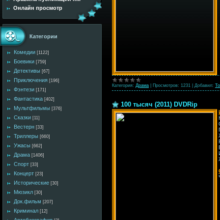
Онлайн просмотр
Категории
Комедии
[1122]
Боевики
[759]
Детективы
[67]
Приключения
[196]
Категория:
Драма
|
Просмотров:
1231
|
Добавил:
To
Фэнтези
[171]
Фантастика
[402]
100 тысяч (2011) DVDRip
Мультфильмы
[376]
Сказки
[11]
Вестерн
[33]
Триллеры
[660]
Ужасы
[662]
Драма
[1406]
Спорт
[33]
Концерт
[23]
Исторические
[30]
Мюзикл
[30]
Док.фильм
[207]
Криминал
[12]