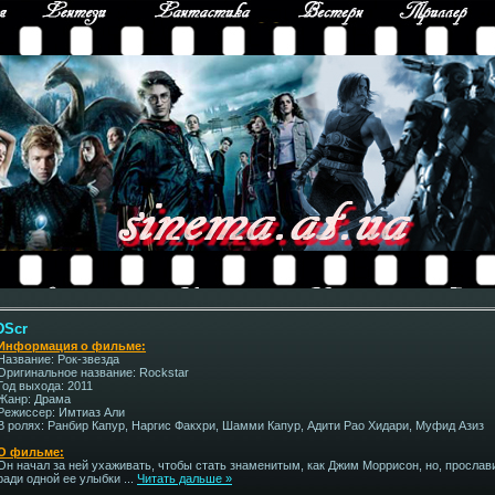
DScr
Информация о фильме:
Название: Рок-звезда
Оригинальное название: Rockstar
Год выхода: 2011
Жанр: Драма
Режиссер: Имтиаз Али
В ролях: Ранбир Капур, Наргис Факхри, Шамми Капур, Адити Рао Хидари, Муфид Азиз
О фильме:
Он начал за ней ухаживать, чтобы стать знаменитым, как Джим Моррисон, но, прослав
ради одной ее улыбки
...
Читать дальше »