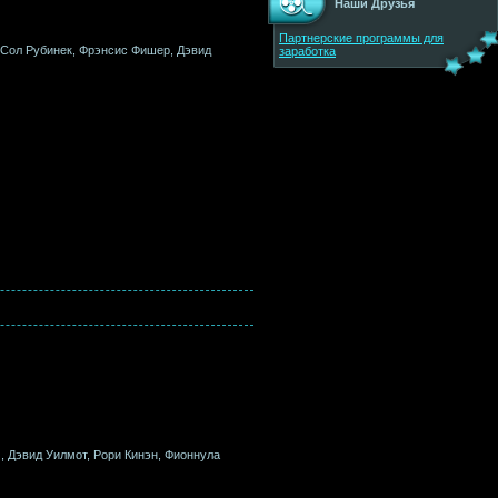
Наши Друзья
Партнерские программы для
, Сол Рубинек, Фрэнсис Фишер, Дэвид
заработка
, Дэвид Уилмот, Рори Кинэн, Фионнула