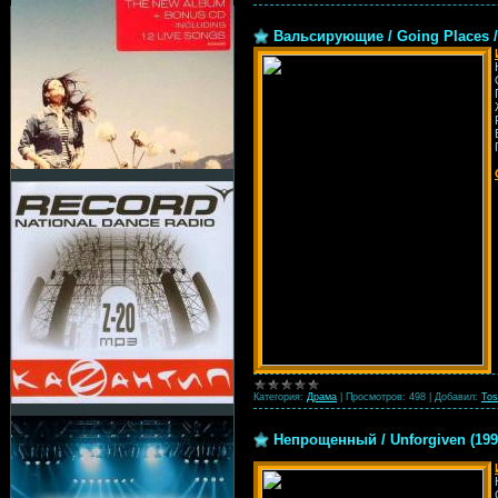
Вальсирующие / Going Places / 
Категория:
Драма
|
Просмотров:
498
|
Добавил:
Tos
Непрощенный / Unforgiven (199