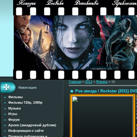
Главная
»
2012
»
Январь
»
16
Навигация
Рок-звезда / Rockstar (2011) DV
Фильмы
Фильмы 720p, 1080p
Музыка
Игры
Форум
Архив (закадровый дубляж)
Информация о сайте
Правила публикации н...