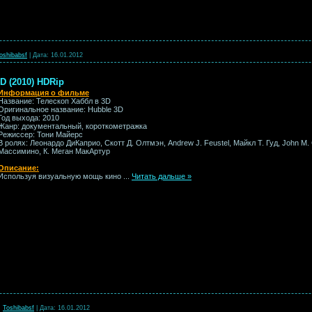
oshibabsf
|
Дата:
16.01.2012
D (2010) HDRip
Информация о фильме
Название: Телескоп Хаббл в 3D
Оригинальное название: Hubble 3D
Год выхода: 2010
Жанр: документальный, короткометражка
Режиссер: Тони Майерс
В ролях: Леонардо ДиКаприо, Скотт Д. Олтмэн, Andrew J. Feustel, Майкл Т. Гуд, John M.
Массимино, К. Меган МакАртур
Описание:
Используя визуальную мощь кино
...
Читать дальше »
:
Toshibabsf
|
Дата:
16.01.2012