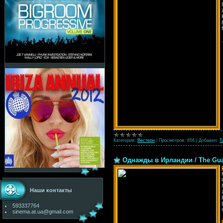
Категория:
Вестерн
|
Просмотров:
856
|
Добавил:
T
Однажды в Ирландии / The Gua
Наши контакты
593337764
sinema.at.ua@gmail.com