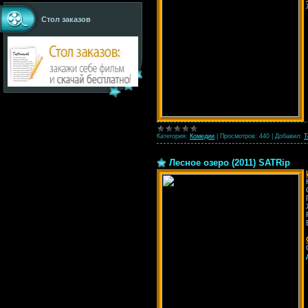
Стол заказов
Категория:
Комедии
|
Просмотров:
440
|
Добавил:
T
Лесное озеро (2011) SATRip