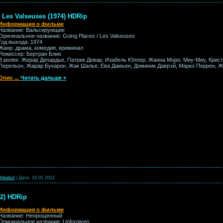
Les Valseuses (1974) HDRip
Информация о фильме
Название: Вальсирующие
Оригинальное название: Going Places / Les Valseuses
Год выхода: 1974
Жанр: драма, комедия, криминал
Режиссер: Бертран Блие
В ролях: Жерар Депардье, Патрик Девар, Изабель Юппер, Жанна Моро, Миу-Миу, Крис
Перельон, Жарар Букарон, Жак Шалье, Ева Дамьен, Доминик Даврэй, Марко Перрен, Ж
Опис
...
Читать дальше »
hibabsf
|
Дата:
16.01.2012
2) HDRip
Информация о фильме
Название: Непрощенный
Оригинальное название: Unforgiven