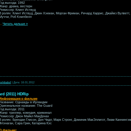
Год выхода: 1992
Жанр: драма, вестерн
Режиссер: Клинт Иствуд
В ролях: Клинт Иствуд, Джин Хэкман, Морган Фриман, Ричард Харрис, Джаймз Вулветт
Муччи, Роб Кэмпбелл
...
Читать дальше »
oshibabsf
|
Дата:
16.01.2012
rd (2011) HDRip
Информация о фильме
Название: Однажды в Ирландии
Оригинальное название: The Guard
Год выхода: 2011
Жанр: триллер, комедия, криминал
Режиссер: Джон Майкл МакДонах
В ролях: Брендан Глисон, Дон Чидл, Марк Стронг, Доминик МакЭллигот, Лиам Каннингэм
Флэнаган, Сара Грин, Катарина Кэс
О фильме: