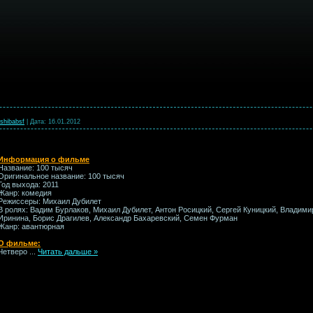
shibabsf
|
Дата:
16.01.2012
Информация о фильме
Название: 100 тысяч
Оригинальное название: 100 тысяч
Год выхода: 2011
Жанр: комедия
Режиссеры: Михаил Дубилет
В ролях: Вадим Бурлаков, Михаил Дубилет, Антон Росицкий, Сергей Куницкий, Владим
Иринина, Борис Драгилев, Александр Бахаревский, Семен Фурман
Жанр: авантюрная
О фильме:
Четверо
...
Читать дальше »