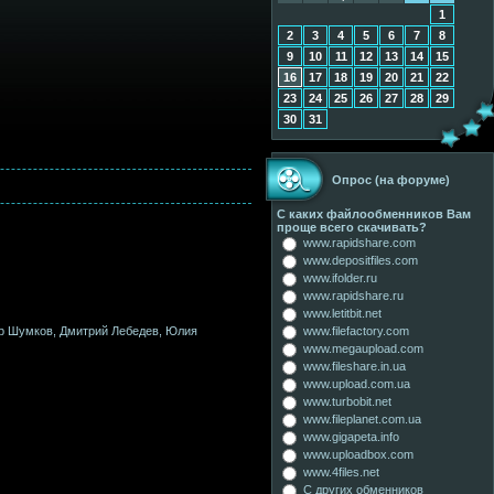
1
2
3
4
5
6
7
8
9
10
11
12
13
14
15
16
17
18
19
20
21
22
23
24
25
26
27
28
29
30
31
Опрос (на форуме)
С каких файлообменников Вам
проще всего скачивать?
www.rapidshare.com
www.depositfiles.com
www.ifolder.ru
www.rapidshare.ru
www.letitbit.net
ир Шумков, Дмитрий Лебедев, Юлия
www.filefactory.com
www.megaupload.com
www.fileshare.in.ua
www.upload.com.ua
www.turbobit.net
www.fileplanet.com.ua
www.gigapeta.info
www.uploadbox.com
www.4files.net
С других обменников