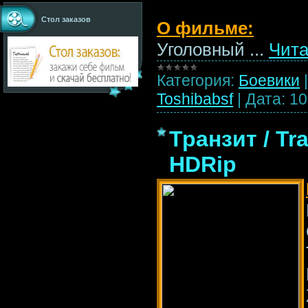
Стол заказов
О фильме:
Уголовный
...
Чита
Категория:
Боевики
Toshibabsf
|
Дата:
10
Транзит / Tr
HDRip