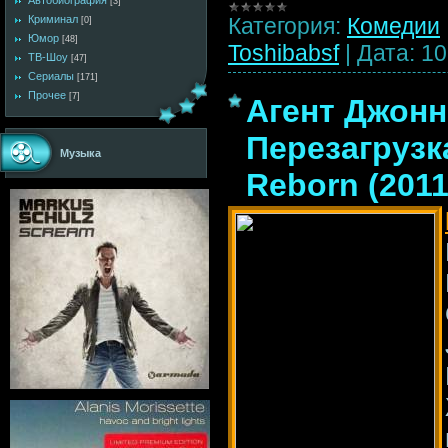
Автобиография
[3]
Категория:
Комедии
Криминал
[0]
Юмор
[48]
Toshibabsf
|
Дата:
10
ТВ-Шоу
[47]
Сериалы
[171]
Прочее
[7]
Агент Джонн
Перезагрузка
Музыка
Reborn (201