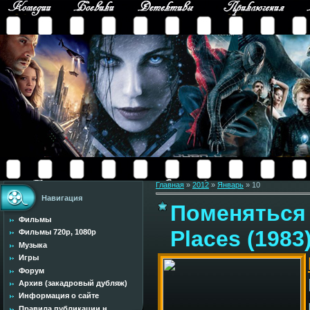
Главная
»
2012
»
Январь
»
10
Навигация
Поменяться 
Фильмы
Places (1983
Фильмы 720p, 1080p
Музыка
Игры
Форум
Архив (закадровый дубляж)
Информация о сайте
Правила публикации н...