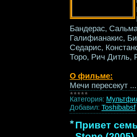
Бандерас, Сальма
Галифианакис, Би
Седарис, Констан
Торо, Рич Дитль, 
О фильме:
Мечи пересекут
..
Категория:
Мультфи
Добавил:
Toshibabsf
Привет семье
Stone (2005