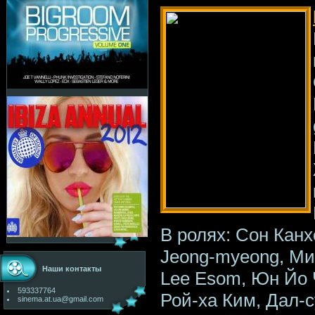
В ролях: Сон Канх
Jeong-myeong, Ми
Наши контакты
Lee Esom, Юн Йо 
593337764
Рой-ха Ким, Дал-
sinema.at.ua@gmail.com