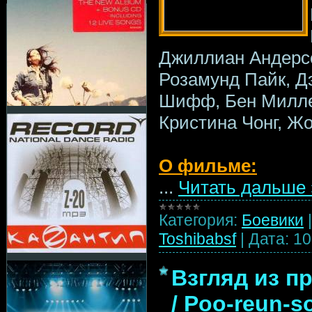
Джиллиан Андерсо
Розамунд Пайк, Д
Шифф, Бен Милле
Кристина Чонг, Ж
О фильме:
...
Читать дальше 
Категория:
Боевики
Toshibabsf
|
Дата:
10
Взгляд из пр
/ Poo-reun-s