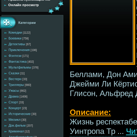
Онлайн просмотр
Категории
Комедии
[1122]
Боевики
[759]
Детективы
[67]
Приключения
[196]
Фэнтези
[171]
Фантастика
[402]
Мультфильмы
[376]
Беллами, Дон Ами
Сказки
[11]
Вестерн
[33]
Джейми Ли Кёртис
Триллеры
[660]
Глисон, Альфред 
Ужасы
[662]
Драма
[1406]
Спорт
[33]
Концерт
[23]
Описание:
Исторические
[30]
Жизнь респектабе
Мюзикл
[30]
Док.фильм
[207]
Уинтропа Тр
...
Чи
Криминал
[12]