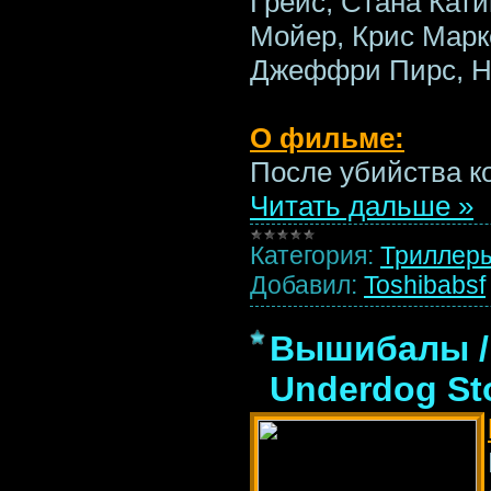
Грейс, Стана Кат
Мойер, Крис Марке
Джеффри Пирс, Н
О фильме:
После убийства к
Читать дальше »
Категория:
Триллер
Добавил:
Toshibabsf
Вышибалы / 
Underdog Sto