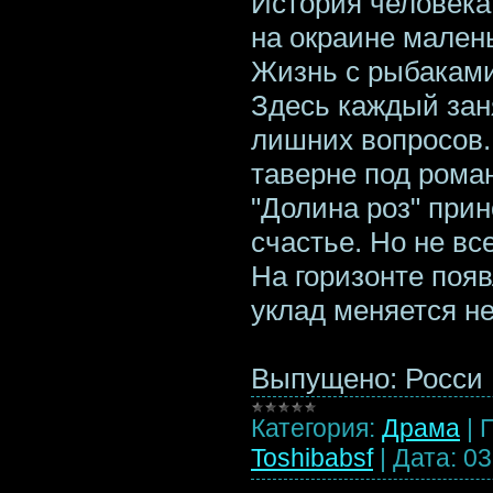
История человека
на окраине малень
Жизнь с рыбаками 
Здесь каждый заня
лишних вопросов.
таверне под ром
"Долина роз" при
счастье. Но не все
На горизонте поя
уклад меняется не
Выпущено: Росси
Категория:
Драма
|
Toshibabsf
|
Дата:
03