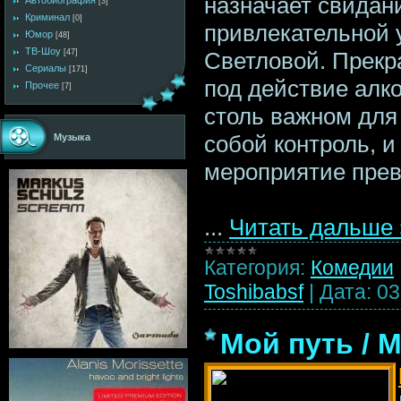
назначает свидан
Автобиография
[3]
Криминал
[0]
привлекательной 
Юмор
[48]
ТВ-Шоу
Светловой. Прекр
[47]
Сериалы
[171]
под действие алко
Прочее
[7]
столь важном для
собой контроль, и
Музыка
мероприятие прев
...
Читать дальше 
Категория:
Комедии
Toshibabsf
|
Дата:
03
Мой путь / M