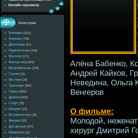
Онлайн просмотр
Категории
Комедии
[1122]
Боевики
[759]
Детективы
[67]
Приключения
[196]
Фэнтези
[171]
Алёна Бабенко, К
Фантастика
[402]
Мультфильмы
[376]
Андрей Кайков, Г
Сказки
[11]
Вестерн
Неведина, Ольга 
[33]
Триллеры
[660]
Венгеров
Ужасы
[662]
Драма
[1406]
Спорт
[33]
О фильме:
Концерт
[23]
Исторические
[30]
Молодой, нежена
Мюзикл
[30]
Док.фильм
[207]
хирург Дмитрий Г
Криминал
[12]