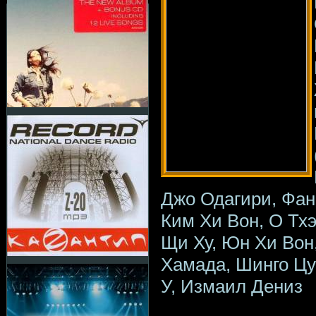
Джо Одагири, Фан
Ким Хи Вон, О Тхэ
Щи Ху, Юн Хи Вон
Хамада, Шинго Цу
У, Измаил Дениз