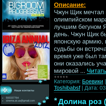
Описание:
Чжун Щик мечтал 
олимпийском мара
лучшим бегуном Я
день. Чжун Щик б
японскую армию, 
судьбы он встреча
время уже был т
они оказались уч
мировой
...
Читат
Категория:
Боевики
Toshibabsf
|
Дата:
03
Наши контакты
593337764
Долина роз 
sinema.at.ua@gmail.com