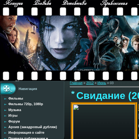
Главная
»
2012
»
Июнь
»
03
Навигация
Свидание (2
Фильмы
Фильмы 720p, 1080p
Музыка
Игры
Форум
Архив (закадровый дубляж)
Информация о сайте
Правила публикации н...