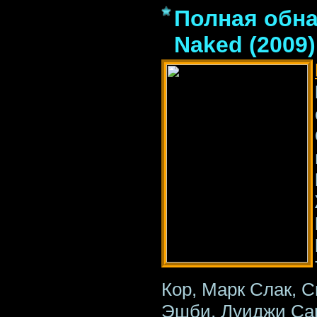
Полная обна
Naked (2009
Кор, Марк Слак, С
Эшби, Луиджи Сар