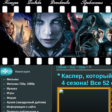
Главная
»
2012
»
Июнь
»
15
Навигация
Каспер, который
Фильмы
4 сезона! Все 52
Фильмы 720p, 1080p
Музыка
Игры
Форум
Архив (закадровый дубляж)
Информация о сайте
Правила публикации н...