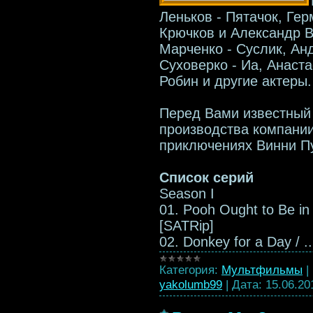
Леньков - Пятачок, Гер
Крючков и Александр В
Марченко - Суслик, Ан
Суховерко - Иа, Анаст
Робин и другие актеры.
Перед Вами известный
производства компании
приключениях Винни Пу
Список серий
Season I
01. Pooh Ought to Be in
[SATRip]
02. Donkey for a Day /
.
Категория:
Мультфильмы
|
yakolumb99
|
Дата:
15.06.20