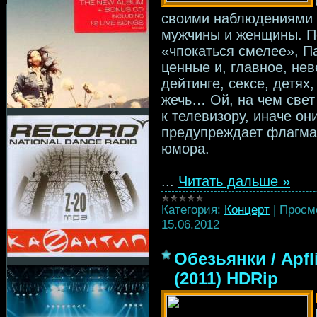
своими наблюдениями о
мужчины и женщины. П
«чпокаться смелее», П
ценные и, главное, не
дейтинге, сексе, детях
жечь… Ой, на чем свет 
к телевизору, иначе он
предупреждает флагман
юмора.
...
Читать дальше »
Категория:
Концерт
|
Просм
15.06.2012
Обезьянки / Apfl
(2011) HDRip