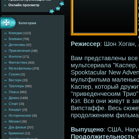
Онлайн просмотр
Категории
Комедии
[1122]
Боевики
[759]
Режиссер
: Шон Хоган,
Детективы
[67]
Приключения
[196]
Вам представлены все 
Фэнтези
[171]
Фантастика
[402]
мультсериала "Каспер,
Мультфильмы
[376]
Spooktacular New Adven
Сказки
[11]
мультфильма маленько
Вестерн
[33]
Каспер, который друж
Триллеры
[660]
Ужасы
"приведенческим Трио"
[662]
Драма
[1406]
Кэт. Все они живут в 
Спорт
[33]
Випстаффе. Весь сюже
Концерт
[23]
продолжением фильма 
Исторические
[30]
Мюзикл
[30]
Док.фильм
Выпущено
: США, Harve
[207]
Криминал
[12]
Продолжительность
: