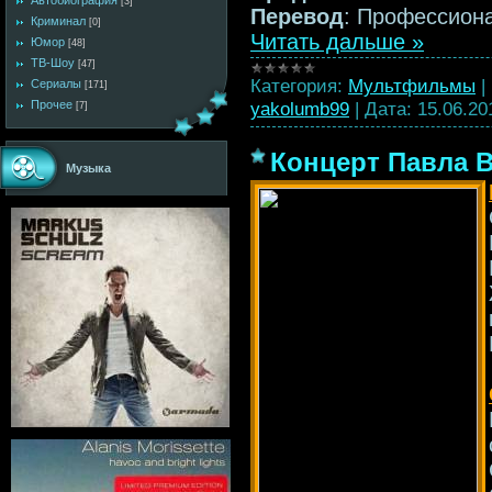
Автобиография
[3]
Перевод
: Профессион
Криминал
[0]
Читать дальше »
Юмор
[48]
ТВ-Шоу
[47]
Категория:
Мультфильмы
|
Сериалы
[171]
yakolumb99
|
Дата:
15.06.20
Прочее
[7]
Концерт Павла В
Музыка