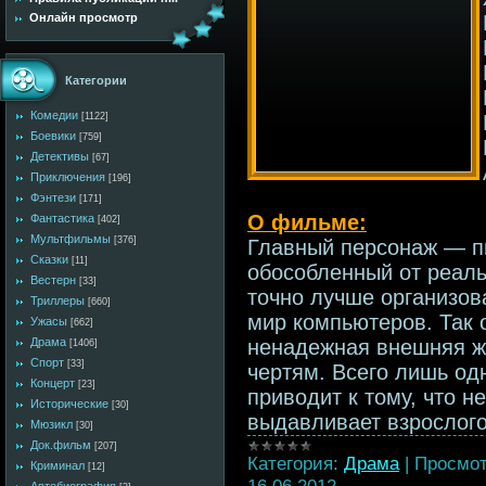
Онлайн просмотр
Категории
Комедии
[1122]
Боевики
[759]
Детективы
[67]
Приключения
[196]
Фэнтези
[171]
О фильме:
Фантастика
[402]
Мультфильмы
[376]
Главный персонаж — п
Сказки
[11]
обособленный от реаль
Вестерн
[33]
точно лучше организо
Триллеры
[660]
мир компьютеров. Так 
Ужасы
[662]
ненадежная внешняя жи
Драма
[1406]
Спорт
[33]
чертям. Всего лишь од
Концерт
[23]
приводит к тому, что 
Исторические
[30]
выдавливает взрослого
Мюзикл
[30]
Док.фильм
[207]
Категория:
Драма
|
Просмот
Криминал
[12]
16.06.2012