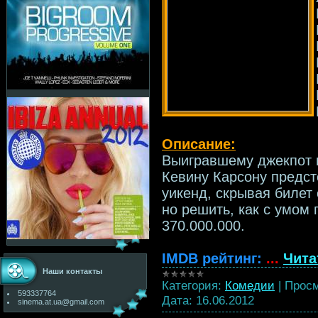
Описание:
Выигравшему джекпот 
Кевину Карсону предст
уикенд, скрывая билет
но решить, как с умом
370.000.000.
IMDB рейтинг:
...
Чита
Наши контакты
Категория:
Комедии
|
Просм
593337764
Дата:
16.06.2012
sinema.at.ua@gmail.com