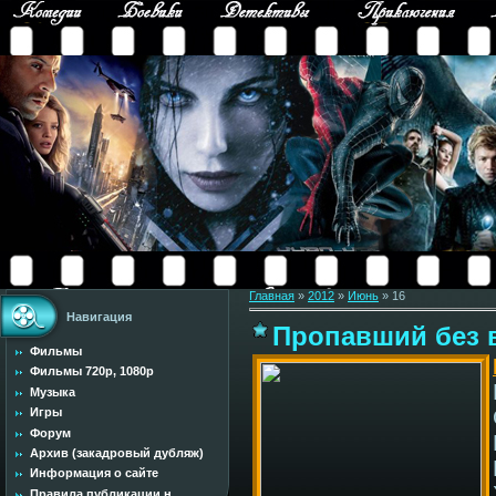
Главная
»
2012
»
Июнь
»
16
Навигация
Пропавший без в
Фильмы
Фильмы 720p, 1080p
Музыка
Игры
Форум
Архив (закадровый дубляж)
Информация о сайте
Правила публикации н...