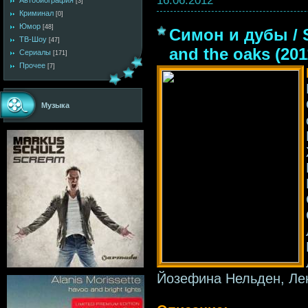
Автобиография
[3]
Криминал
[0]
Юмор
[48]
Симон и дубы / 
ТВ-Шоу
[47]
and the oaks (20
Сериалы
[171]
Прочее
[7]
Музыка
Йозефина Нельден, Ле