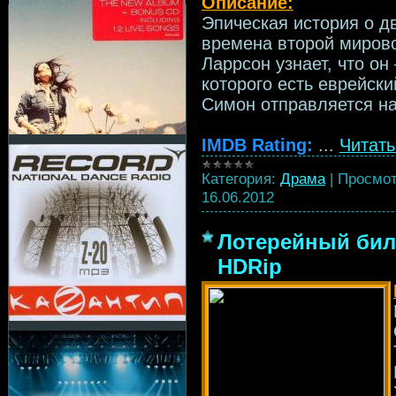
Описание:
Эпическая история о дв
времена второй миров
Ларрсон узнает, что о
которого есть еврейск
Симон отправляется на
IMDB Rating:
...
Читать
Категория:
Драма
|
Просмот
16.06.2012
Лотерейный билет
HDRip