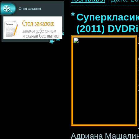
Стол заказов
Суперкласик
(2011) DVDR
Адриана Машалино