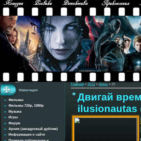
Главная
»
2012
»
Июнь
»
20
Навигация
Двигай врем
Фильмы
ilusionautas
Фильмы 720p, 1080p
Музыка
Игры
Форум
Архив (закадровый дубляж)
Информация о сайте
Правила публикации н...