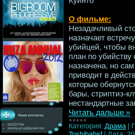
Куинто
О фильме:
Незадачливый сто
назначает встреч
убийцей, чтобы в
план по убийству
назначена, но сам 
приводит в дейст
которые обернутс
бары, стриптиз-к
нестандартные за
Читать дальше »
Наши контакты
Категория:
Драма
|
593337764
sinema.at.ua@gmail.com
Toshibabsf
|
Дата:
20