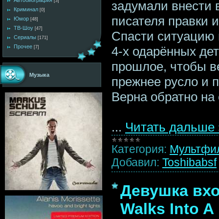
Автобиография
[3]
задумали внести 
Криминал
[0]
писателя правки и
Юмор
[48]
ТВ-Шоу
[47]
Спасти ситуацию 
Сериалы
[171]
Прочее
4-х одарённых дет
[7]
прошлое, чтобы в
Музыка
прежнее русло и 
Верна обратно на 
...
Читать дальше 
Категория:
Мультфи
Добавил:
Toshibabsf
Девушка вход
Walks Into A