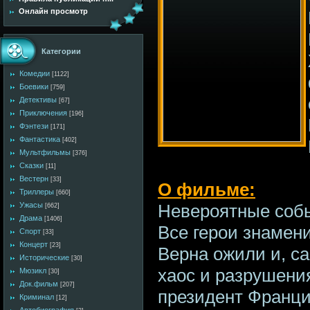
Онлайн просмотр
Категории
Комедии
[1122]
Боевики
[759]
Детективы
[67]
Приключения
[196]
Фэнтези
[171]
Фантастика
[402]
Мультфильмы
[376]
Сказки
[11]
Вестерн
[33]
О фильме:
Триллеры
[660]
Невероятные соб
Ужасы
[662]
Драма
[1406]
Все герои знаме
Спорт
[33]
Концерт
[23]
Верна ожили и, са
Исторические
[30]
хаос и разрушения
Мюзикл
[30]
Док.фильм
[207]
президент Франци
Криминал
[12]