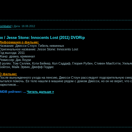
oshibabsf
|
Дата:
18.06.2012
/ Jesse Stone: Innocents Lost (2011) DVDRip
Информация о фильме:
Название: Джесси Стоун: Гибель невинных
Оригинальное название: Jesse Stone: Innocents Lost
Год выхода: 2011
Жанр: драма, криминал
Режиссер: Дик Лоури
В ролях: Том Селлек, Кэти Бейкер, Кол Саддаф, Глория Рубен, Стивен МакХэтти, Уиль
Бойлэн, Майк Эрвин, Джефф Геддис
О фильме:
После вынужденного ухода на пенсию, Джесси Стоун расследует подозрительную смерт
пытался помочь. Ее тело нашли в машине рядом с домом Джесси, но он не верит, что 
наркотиков...
IMDB рейтинг:
...
Читать дальше »