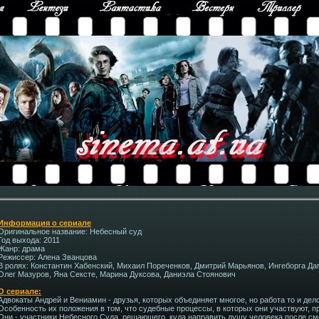
Информация о сериале
Оригинальное название: Небесный суд
Год выхода: 2011
Жанр: драма
Режиссер: Алена Званцова
В ролях: Константин Хабенский, Михаил Пореченков, Дмитрий Марьянов, Ингеборга Да
Олег Мазуров, Яна Сексте, Марина Дуксова, Даниэла Стоянович
О сериале:
Адвокаты Андрей и Вениамин - друзья, которых объединяет многое, но работа то и дел
Особенность их положения в том, что судебные процессы, в которых они участвуют, пр
Они - участники Небесного Суда, решающего, куда направить душу человека после смер