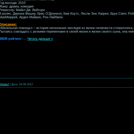
Год выхода: 2010
Жанр: драма, комедия
Режиссер: Майкл Дж. Вейторн
В ролях: Дженна Фишер, Крис О'Доннелл, Ким Коутс, Лесли Энн Уоррен, Брук Смит, Роб
МакМюррей, Арден Майрин, Рон Лайбмен
Описание:
«Маленькая помощь» – история нескольких месяцев из жизни гигиениста-стоматолога
Пытаясь совладать с резкими переменами в своей жизни и жизни своего сына, она нев
IMDB рейтинг:
...
Читать дальше »
hibabsf
|
Дата:
18.06.2012