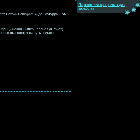
Партнерские программы для
заработка
ерт Патрик Бенедикт, Аида Туртурро, Сэм
 Лоры (Дженна Фишер - сериал «Офис»).
ольно становится на путь обмана.