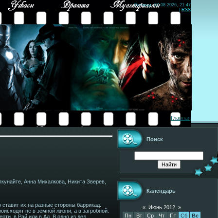
Пятница, 07.08.2026, 21:47
|
RSS
Главная
Поиск
пкунайте, Анна Михалкова, Никита Зверев,
Календарь
о ставит их на разные стороны баррикад.
«
Июнь 2012
»
оисходят не в земной жизни, а в загробной.
Пн
Вт
Ср
Чт
Пт
Сб
Вс
ти, в Рай или в Ад. В одно из дел