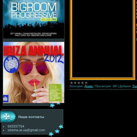
Категория:
Драма
|
Просмотров:
390
|
Добавил:
Tos
Наши контакты
593337764
sinema.at.ua@gmail.com