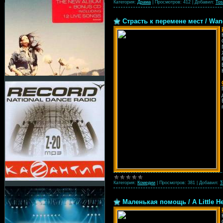
Категория:
Драма
|
Просмотров:
412
|
Добавил:
Tos
Страсть к перемене мест / Wand
Категория:
Комедии
|
Просмотров:
381
|
Добавил:
T
Маленькая помощь / A Little He