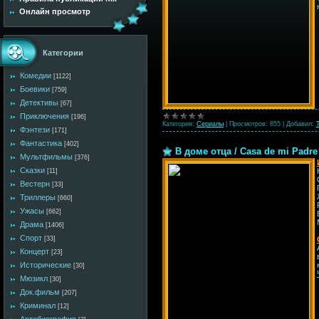
Онлайн просмотр
Категории
Комедии
[1122]
Боевики
[759]
Детективы
[67]
Приключения
[196]
Категория:
Сериалы
|
Просмотров:
855
|
Добавил:
Фэнтези
[171]
Фантастика
[402]
В доме отца / Casa de mi Padre
Мультфильмы
[376]
Сказки
[11]
Вестерн
[33]
Триллеры
[660]
Ужасы
[662]
Драма
[1406]
Спорт
[33]
Концерт
[23]
Исторические
[30]
Мюзикл
[30]
Док.фильм
[207]
Криминал
[12]