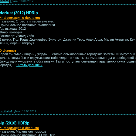
hibabsf
|
Дата:
18.06.2012
erlust (2012) HDRip
Информация о фильме:
Название: Страсть к перемене мест
Оригинальное название: Wanderlust
Год выхода: 2012
Жанр: комедия
Режиссер: Дэвид Уэйн
В ролях: Пол Радд, Дженнифер Энистон, Джастин Теру, Алан Алда, Малин Акерман, Кен 
Кенни, Лорен Эмброуз
О фильме:
Герои фильма Линда и Джордж — самые обыкновенные городские жители. И живут они
делать, когда быт и окружающие тебя люди, то, чем ты занимаешься, да и вообще всё 
Выход один — сменить обстановку. Так и поступает семейная пара, меняя суматошн
городок,
...
Читать дальше »
oshibabsf
|
Дата:
18.06.2012
lp (2010) HDRip
Информация о фильме
Название: Маленькая помощь
Оригинальное название: A Little Help