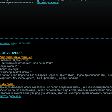
неожиданно вмешиваются
...
Читать дальше »
Toshibabsf
|
Дата:
18.06.2012
 (2012) DVDRip
Информация о фильме
Название: В доме отца
Оригинальное название: Casa de mi Padre
Год выхода: 2012
Жанр: комедия
Режиссер: Мэтт Пидмонт
В ролях: Уилл Феррелл, Гаэль Гарсия Берналь, Диего Луна, Педро Армендарис мл., Ге
Мартинез, Мэнюель Уррего, Ник Офферман, Джерри Коллинз
О фильме:
Армандо Альварес обычный парень, не особо видавший жизнь. Да и как насладиться ею
время на ранчо своего отца. Да все осложняется еще и тем, что он английского не знае
который не может покинуть родную Мексику, чтоб на некоторое время вдохнуть свежий
Читать дальше »