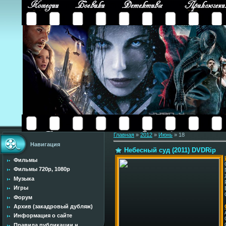
Главная
»
2012
»
Июнь
»
18
Навигация
Небесный суд (2011) DVDRip
Фильмы
Фильмы 720p, 1080p
Музыка
Игры
Форум
Архив (закадровый дубляж)
Информация о сайте
Правила публикации н...