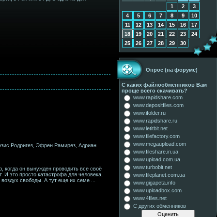
1
2
3
4
5
6
7
8
9
10
11
12
13
14
15
16
17
18
19
20
21
22
23
24
25
26
27
28
29
30
Опрос (на форуме)
С каких файлообменников Вам
проще всего скачивать?
www.rapidshare.com
www.depositfiles.com
www.ifolder.ru
www.rapidshare.ru
www.letitbit.net
www.filefactory.com
www.megaupload.com
незис Родригез, Эфрен Рамирез, Адриан
www.fileshare.in.ua
www.upload.com.ua
www.turbobit.net
, когда он вынужден проводить все своё
т. И это просто катастрофа для человека,
www.fileplanet.com.ua
 воздух свободы. А тут еще их семе
...
www.gigapeta.info
www.uploadbox.com
www.4files.net
С других обменников