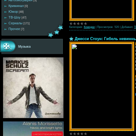
Автобиография
[3]
Криминал
[0]
Юмор
[48]
ТВ-Шоу
[47]
Сериалы
[171]
Категория:
Комедии
|
Просмотров:
520
|
Добавил:
T
Прочее
[7]
Джесси Стоун: Гибель невинных 
Музыка