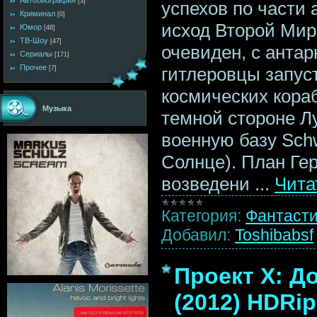
Автобиография
[3]
успехов по части 
Криминал
[0]
исход Второй Мир
Юмор
[48]
ТВ-Шоу
[47]
очевиден, с антар
Сериалы
[171]
Прочее
гитлеровцы запус
[7]
космических кора
Музыка
темной стороне Л
военную базу Sch
Солнце). План Ге
возведени
...
Чита
Категория:
Фантаст
Добавил:
Toshibabsf
Проект X: До
(2012) HDRip