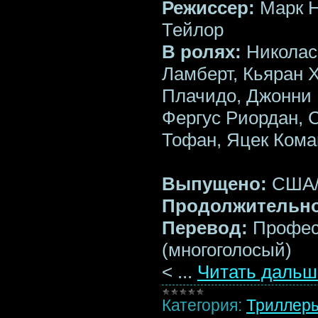
Режиссер:
Марк Н
Тейлор
В ролях:
Николас
Ламберт, Кьяран 
Плачидо, Джонни 
Фергус Риордан, 
Тофан, Яцек Кома
Выпущено:
США/ 
Продолжительно
Перевод:
Профес
(многоголосый)
<
...
Читать дальш
Категория:
Триллер