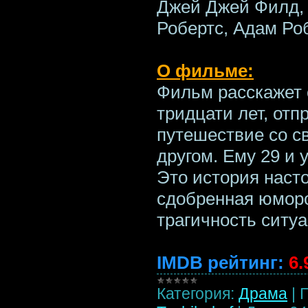
Джей Джей Филд, 
Робертс, Адам Ро
О фильме:
Фильм расскажет 
тридцати лет, от
путешествие со с
другом. Ему 29 и у
Это история наст
сдобренная юмор
трагичность ситуа
IMDB рейтинг:
6.
Категория:
Драма
|