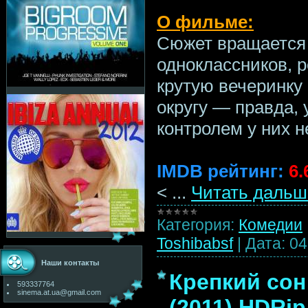
О фильме:
Сюжет вращается 
одноклассников, 
крутую вечеринку
округу — правда,
контролем у них н
IMDB рейтинг:
6.
<
...
Читать дальш
Категория:
Комедии
Toshibabsf
|
Дата:
04
Наши контакты
Крепкий сон 
593337764
sinema.at.ua@gmail.com
(2011) HDRip