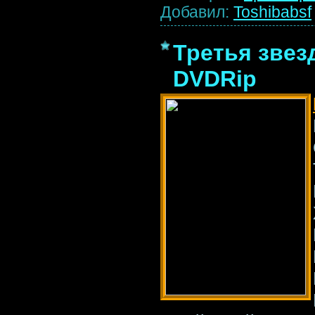
Добавил:
Toshibabsf
Третья звезда
DVDRip