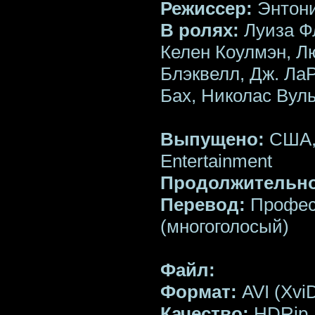
Режиссер:
Энтон
В ролях:
Луиза Фл
Келен Коулмэн, Л
Блэквелл, Дж. ЛаР
Бах, Николас Вул
Выпущено:
США, 
Entertainment
Продолжительно
Перевод:
Профес
(многоголосый)
Файл:
Формат:
AVI (Xvi
Качество:
HDRip