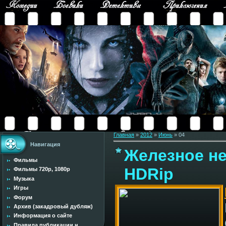
Главная
»
2012
»
Июнь
»
04
Навигация
Железное неб
Фильмы
HDRip
Фильмы 720p, 1080p
Музыка
Игры
Форум
Архив (закадровый дубляж)
Информация о сайте
Правила публикации н...