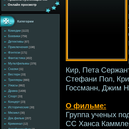
Онлайн просмотр
Категории
Комедии
[1122]
Боевики
[759]
Детективы
[67]
Приключения
[196]
Фэнтези
[171]
Фантастика
[402]
Мультфильмы
[376]
Кир, Пета Сержант
Сказки
[11]
Вестерн
[33]
Стефани Пол, Кри
Триллеры
[660]
Госсманн, Джим Н
Ужасы
[662]
Драма
[1406]
Спорт
[33]
Концерт
[23]
О фильме:
Исторические
[30]
Группа ученых по
Мюзикл
[30]
Док.фильм
[207]
СС Ханса Каммле
Криминал
[12]