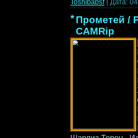
Toshibabsf
|
Дата:
04
Прометей / 
CAMRip
Шарлиз Терон,, И