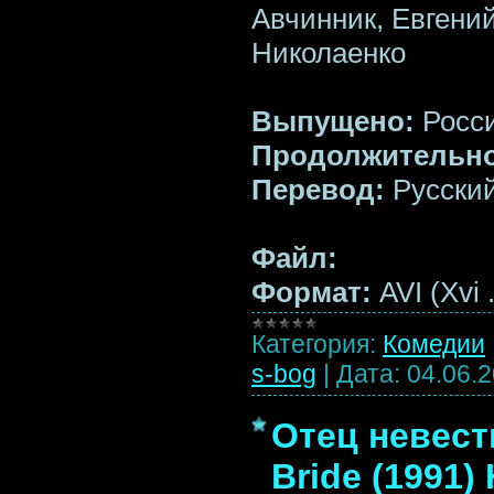
Авчинник, Евгени
Николаенко
Выпущено:
Росс
Продолжительно
Перевод:
Русский
Файл:
Формат:
AVI (Xvi
Категория:
Комедии
s-bog
|
Дата:
04.06.
Отец невесты
Bride (1991)