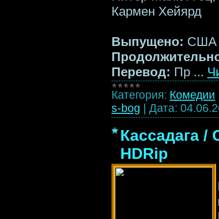
Кармен Хейярд
Выпущено:
США
Продолжительно
Перевод:
Пр
...
Ч
Категория:
Комедии
s-bog
|
Дата:
04.06.
Кассадага / 
HDRip