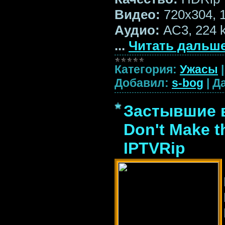
Bидео:
720x304, 1
Aудио:
AC3, 224 k
...
Читать дальше
Категория:
Ужасы
Добавил:
s-bog
|
Да
Застывшие в
Don't Make t
IPTVRip