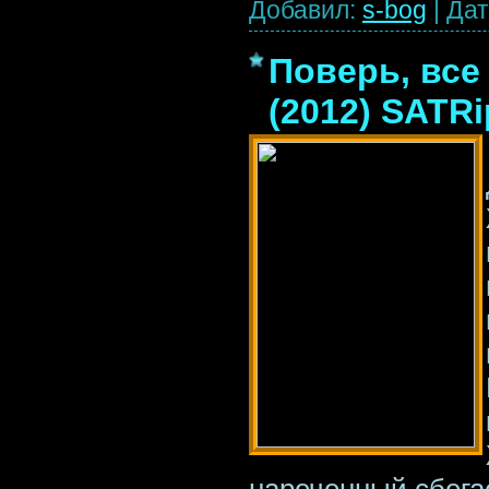
Добавил:
s-bog
|
Дат
Поверь, все
(2012) SATRi
нареченный сбега