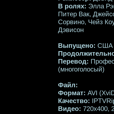
В ролях:
Элла Рэй
Питер Вак, Джейс
Сорвино, Чейз Ко
Дэвисон
Выпущено:
США
Продолжительно
Перевод:
Профес
(многоголосый)
Файл:
Формат:
AVI (Xvi
Качество:
IPTVRi
Bидео:
720x400, 2