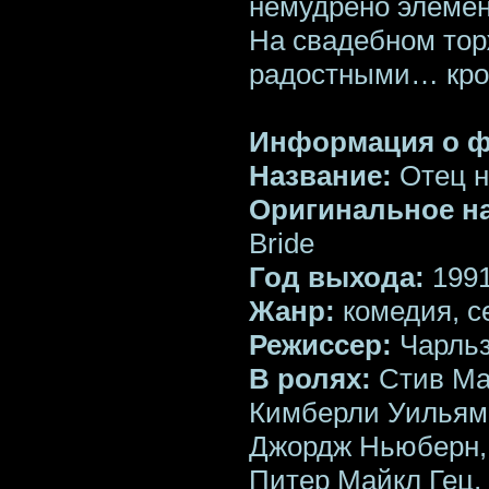
немудрено элемен
На свадебном тор
радостными… кром
Информация о 
Название:
Отец н
Оригинальное н
Bride
Год выхода:
199
Жанр:
комедия, 
Режиссер:
Чарль
В ролях:
Стив Мар
Кимберли Уильямс
Джордж Ньюберн, 
Питер Майкл Гец,