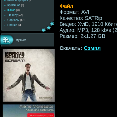
Автобиография
[3]
Файл
Криминал
[0]
Юмор
[48]
Формат: AVI
ТВ-Шоу
[47]
Качество: SATRip
Сериалы
[171]
Видео: XviD, 1910 Кбит
Прочее
[7]
Аудио: MP3, 128 kb/s (
Размер: 2х1.27 GB
Музыка
Скачать:
Сэмпл