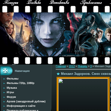
Главная
»
2012
»
Январь
»
3
» Михаил Задор
Навигация
Михаил Задорнов. Смех сквозь 
Фильмы
Фильмы 720p, 1080p
Музыка
Игры
Форум
Архив (закадровый дубляж)
Информация о сайте
Правила публикации н...