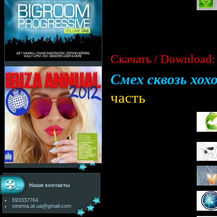
Скачать / Download:
Смех сквозь хох
часть
Наши контакты
593337764
sinema.at.ua@gmail.com