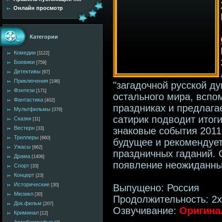
Онлайн просмотр
Категории
Комедии
[1122]
Боевики
[759]
Детективы
[67]
Приключения
[196]
"загадочной русской д
Фэнтези
[171]
остального мира, вспо
Фантастика
[402]
праздниках и предлага
Мультфильмы
[376]
сатирик подводит итог
Сказки
[11]
Вестерн
знаковые события 2011
[33]
Триллеры
[660]
будущее и рекомендуе
Ужасы
[662]
праздничных гаданий. 
Драма
[1406]
появление неожиданных
Спорт
[33]
Концерт
[23]
Исторические
Выпущено: Россия
[30]
Мюзикл
[30]
Продолжительность: 2х
Док.фильм
[207]
Озвучивание:
Оригина
Криминал
[12]