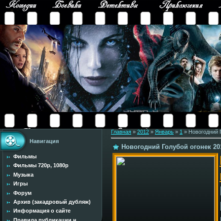
Главная
»
2012
»
Январь
»
1
» Новогодний Г
Навигация
Новогодний Голубой огонек 201
Фильмы
Фильмы 720p, 1080p
Музыка
Игры
Форум
Архив (закадровый дубляж)
Информация о сайте
Правила публикации н...