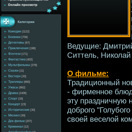
Онлайн просмотр
Категории
Комедии
[1122]
Боевики
[759]
Детективы
[67]
Ведущие: Дмитри
Приключения
[196]
Ситтель, Николай
Фэнтези
[171]
Фантастика
[402]
Мультфильмы
[376]
Сказки
О фильме:
[11]
Вестерн
[33]
Традиционный нов
Триллеры
[660]
Ужасы
[662]
- фирменное блюд
Драма
[1406]
эту праздничную н
Спорт
[33]
Концерт
[23]
доброго "Голубого
Исторические
[30]
Мюзикл
[30]
своей веселой ко
Док.фильм
[207]
Криминал
[12]