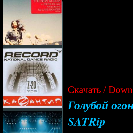
Cкачать / Down
Голубой огон
SATRip