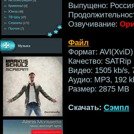
Автобиография
[3]
Выпущено: Росси
Криминал
[0]
Юмор
Продолжительност
[48]
ТВ-Шоу
[47]
Озвучивание:
Ори
Сериалы
[171]
Прочее
[7]
Файл
Музыка
Формат: AVI(XviD)
Качество: SATRip
Видео: 1505 kb/s,
Аудио: MP3, 192 kb
Размер: 2875 MB
Скачать:
Сэмпл