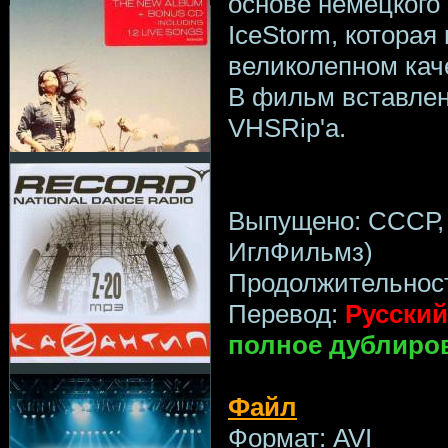
основе немецкого
IceStorm, которая
великолепном кач
В фильм вставлен
VHSRip'a.
Выпущено: СССР,
ИглФильмз)
Продолжительност
Перевод:
Русский
полное дублиро
Файл
Формат: AVI