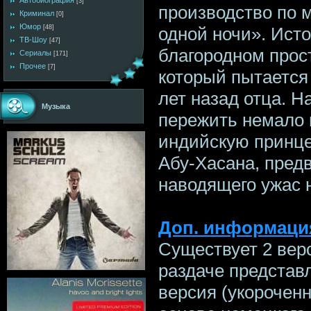
Автобиография
[3]
производство по 
Криминал
[0]
Юмор
одной ночи». Ист
[48]
ТВ-Шоу
[47]
благородном прос
Сериалы
[171]
Прочее
[7]
который пытается
лет назад отца. Н
Музыка
пережить немало 
индийскую принце
Абу-Хасана, пред
наводящего ужас н
Доп. информаци
Существует 2 вер
раздаче представ
версия (укороченн