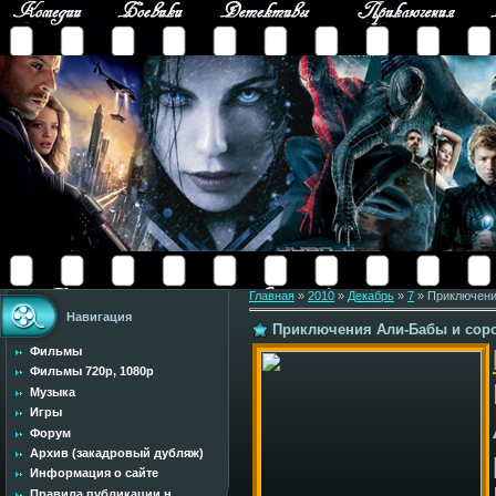
Главная
»
2010
»
Декабрь
»
7
» Приключени
Навигация
Приключения Али-Бабы и соро
Фильмы
Фильмы 720p, 1080p
Музыка
Игры
Форум
Архив (закадровый дубляж)
Информация о сайте
Правила публикации н...