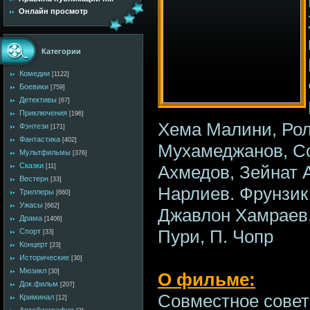
Онлайн просмотр
Категории
Комедии
[1122]
Боевики
[759]
Детективы
[67]
Приключения
[196]
Хема Малини, Рол
Фэнтези
[171]
Фантастика
[402]
Мухамеджанов, С
Мультфильмы
[376]
Сказки
Ахмедов, Зейнат 
[11]
Вестерн
[33]
Нарлиев. Фрунзик
Триллеры
[660]
Ужасы
[662]
Джавлон Хамраев,
Драма
[1406]
Пури, П. Чопр
Спорт
[33]
Концерт
[23]
Исторические
[30]
Мюзикл
[30]
О фильме:
Док.фильм
[207]
Совместное совет
Криминал
[12]